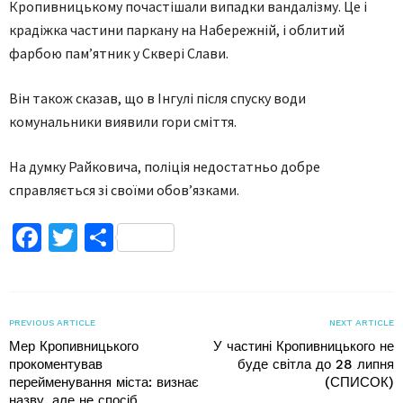
Кропивницькому почастішали випадки вандалізму. Це і
крадіжка частини паркану на Набережній, і облитий
фарбою пам’ятник у Сквері Слави.
Він також сказав, що в Інгулі після спуску води
комунальники виявили гори сміття.
На думку Райковича, поліція недостатньо добре
справляється зі своїми обов’язками.
Facebook
Twitter
Поділитися
PREVIOUS ARTICLE
NEXT ARTICLE
Мер Кропивницького
У частині Кропивницького не
прокоментував
буде світла до 28 липня
перейменування міста: визнає
(СПИСОК)
назву, але не спосіб