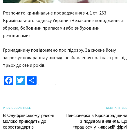
Розпочато кримінальне провадження з ч. 1 ст. 263
Кримінального кодексу України «Незаконне поводження зі
зброєю, бойовими припасами або вибуховими
речовинами».
Громадянину повідомлено про підозру. За скоєне йому
загрожує покарання у вигляді позбавлення волі на строк від
трьох до семи років.
Facebook
Twitter
Поділитися
PREVIOUS ARTICLE
NEXT ARTICLE
В Онуфріївському районі
Пенсіонерка з Кіровоградщини
молоко приводять до
з подивом виявила, що
євростандартів
«працює» у київській фірмі