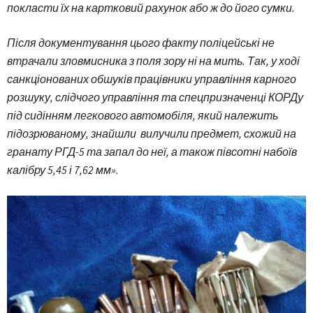
покласти їх на картковий рахунок або ж до його сумки.
Після документування цього факту поліцейські не
втрачали зловмисника з поля зору ні на мить. Так, у ході
санкціонованих обшуків працівники управління карного
розшуку, слідчого управління та спецпризначенці КОРДу
під сидінням легкового автомобіля, який належить
підозрюваному, знайшли вилучили предмет, схожий на
гранату РГД-5 та запал до неї, а також півсотні набоїв
калібру 5,45 і 7,62 мм».