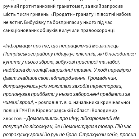
ручний протитанковий гранатомет, за який запросив
шість тисяч гривень. «Продати» гранату і півсотні набоїв
не встиг. Вибухівку та боєприпаси у нього під час
санкціонованих обшуків вилучили правоохоронці.
«Інформація про те, що непрацюючий мешканець
Петрівського району підшукує клієнтів, які б погодилися
купити у нього зброю, вибухові пристрої та набої,
надійшла до поліції наприкінці травня. У ході перевірки
факт знайшов своє підтвердження. Громадянин,
дотримуючись усіх можливих заходів перестороги,
пропонував придбати у нього заборонені предмети за
чималі гроші, –
розповів т. в. о. начальника кримінальної
поліції ГУНП в Кіровоградській області Володимир
Хвостов.
– Домовившись про ціну, підозрюваний вів
покупця до лісосмуги, де і демонстрував товар. Під час
розрахунку гроші до рук не брав. Страхуючи себе, просив