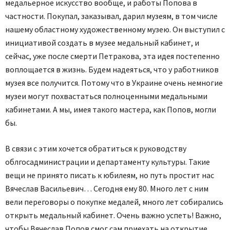
медальерное искусство вообще, и работы Попова в
частности. Покупал, заказывал, дарил музеям, в том числе
нашему областному художественному музею. Он выступил с
инициативой создать в музее медальный кабинет, и
сейчас, уже после смерти Петракова, эта идея постепенно
воплощается в жизнь. Будем надеяться, что у работников
музея все получится. Потому что в Украине очень немногие
музеи могут похвастаться полноценными медальными
кабинетами. А мы, имея такого мастера, как Попов, могли
бы.
В связи с этим хочется обратиться к руководству
облгосадминистрации и департаменту культуры. Такие
вещи не принято писать к юбилеям, но путь простит нас
Вячеслав Васильевич… Сегодня ему 80. Много лет с ним
вели переговоры о покупке медалей, много лет собирались
открыть медальный кабинет. Очень важно успеть! Важно,
чтобы Вячеслав Попов смог сам приехать на открытие