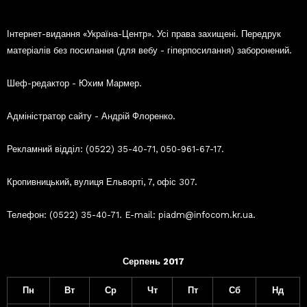
Інтернет-видання «Україна-Центр». Усі права захищені. Передрук
матеріалів без посилання (для вебу - гіперпосилання) заборонений.
Шеф-редактор - Юхим Мармер.
Адміністратор сайту - Андрій Флоренко.
Рекламний відділ: (0522) 35-40-71, 050-961-67-17.
Кропивницький, вулиця Ельворті, 7, офіс 307.
Телефон: (0522) 35-40-71. E-mail: piadm@infocom.kr.ua.
Серпень 2017
Пн
Вт
Ср
Чт
Пт
Сб
Нд