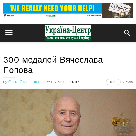
300 медалей Вячеслава
Попова
By
Ольга Степанова
22.08.2017
14:07
3639
views