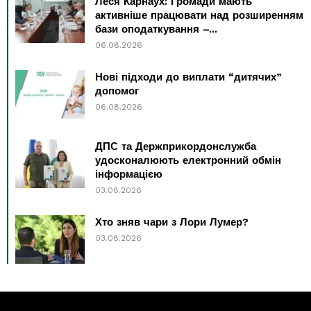
Леся Карнаух: Громади мають
активніше працювати над розширенням
бази оподаткування –...
06.08.2026
Нові підходи до виплати “дитячих”
допомог
06.08.2026
ДПС та Держприкордонслужба
удосконалюють електронний обмін
інформацією
03.08.2026
Хто зняв чари з Лори Лумер?
03.08.2026