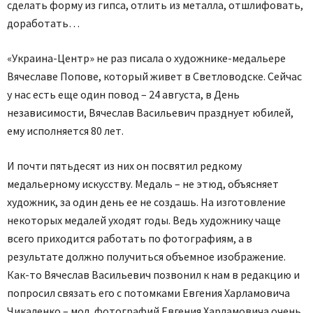
сделать форму из гипса, отлить из металла, отшлифовать,
доработать…
«Украина-Центр» не раз писала о художнике-медальере
Вячеславе Попове, который живет в Светловодске. Сейчас
у нас есть еще один повод – 24 августа, в День
независимости, Вячеслав Васильевич празднует юбилей,
ему исполняется 80 лет.
И почти пятьдесят из них он посвятил редкому
медальерному искусству. Медаль – не этюд, объясняет
художник, за один день ее не создашь. На изготовление
некоторых медалей уходят годы. Ведь художнику чаще
всего приходится работать по фотографиям, а в
результате должно получиться объемное изображение.
Как-то Вячеслав Васильевич позвонил к нам в редакцию и
попросил связать его с потомками Евгения Харламовича
Чикаленко – мол, фотографий Евгения Харламовича очень