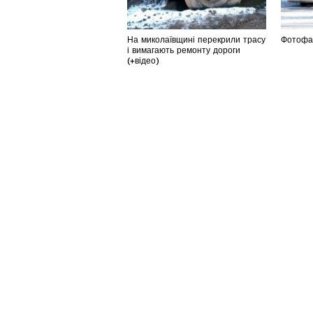
На миколаївщині перекрили трасу
Фотофак
і вимагають ремонту дороги
(+відео)