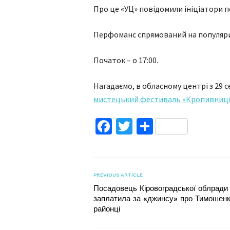
Про це «УЦ» повідомили ініціатори 
Перфоманс спрямований на популяри
Початок – о 17:00.
Нагадаємо, в обласному центрі з 29 с
мистецький фестиваль «Кропивниць
Facebook
Twitter
Поділитис
PREVIOUS ARTICLE
Посадовець Кіровоградської облради
заплатила за «джинсу» про Тимошенк
районці