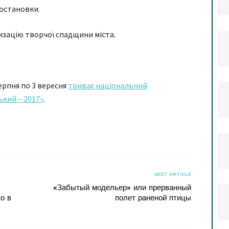
постановки.
зацію творчої спадщини міста.
ерпня по 3 вересня
триває національний
кий – 2017»
.
я
NEXT ARTICLE
«Забытый модельер» или прерванный
о в
полет раненой птицы