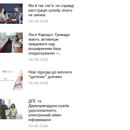
Ми й так сім’я: чи справді
реєстрація шлюбу нічого
не змінює
06.08.2026
Леся Карнаух: Громади
мають активніше
працювати над
розширенням бази
оподаткування –...
06.08.2026
Нові підходи до виплати
“дитячих” допомог
06.08.2026
ДПС та
Держприкордонслужба
удосконалюють
електронний обмін
інформацією
03.08.2026