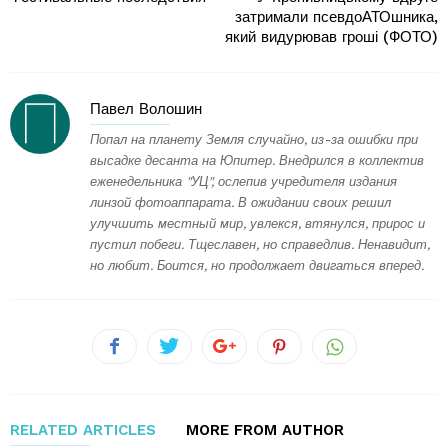
затримали псевдоАТОшника,
який видурював гроші (ФОТО)
Павел Волошин
Попал на планету Земля случайно, из-за ошибки при
высадке десанта на Юпитер. Внедрился в коллектив
еженедельника "УЦ", ослепив учредителя издания
линзой фотоаппарата. В ожидании своих решил
улучшить местный мир, увлекся, втянулся, прирос и
пустил побеги. Тщеславен, но справедлив. Ненавидит,
но любит. Боится, но продолжает двигаться вперед.
RELATED ARTICLES
MORE FROM AUTHOR