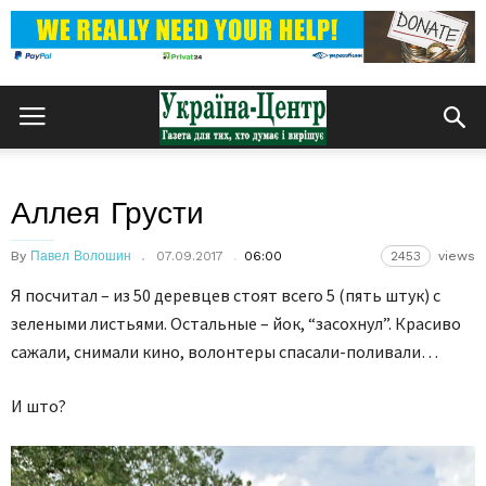
Аллея Грусти
By
Павел Волошин
07.09.2017
06:00
2453
views
Я посчитал – из 50 деревцев стоят всего 5 (пять штук) с
зелеными листьями. Остальные – йок, “засохнул”. Красиво
сажали, снимали кино, волонтеры спасали-поливали…
И што?