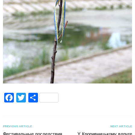
Facebook
Twitter
Поділитися
PREVIOUS ARTICLE
NEXT ARTICLE
Фестивальные последствия
У Кропивницькому вдруге