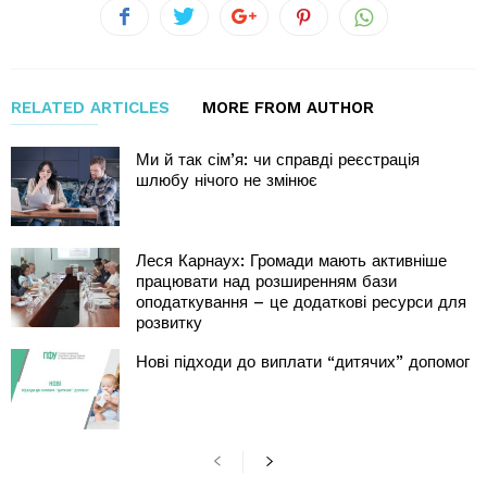
RELATED ARTICLES
MORE FROM AUTHOR
Ми й так сім’я: чи справді реєстрація
шлюбу нічого не змінює
Леся Карнаух: Громади мають активніше
працювати над розширенням бази
оподаткування – це додаткові ресурси для
розвитку
Нові підходи до виплати “дитячих” допомог