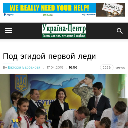
Под эгидой первой леди
By
Вікторія Барбанова
17.04.2018
16:56
2258
views