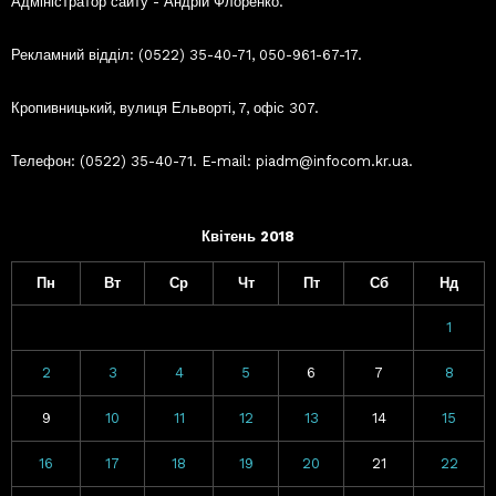
Адміністратор сайту - Андрій Флоренко.
Рекламний відділ: (0522) 35-40-71, 050-961-67-17.
Кропивницький, вулиця Ельворті, 7, офіс 307.
Телефон: (0522) 35-40-71. E-mail: piadm@infocom.kr.ua.
Квітень 2018
Пн
Вт
Ср
Чт
Пт
Сб
Нд
1
2
3
4
5
6
7
8
9
10
11
12
13
14
15
16
17
18
19
20
21
22