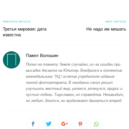
PREVIOUS ARTICLE
NEXT ARTICLE
Третья мировая: дата
Не надо им мешать
известна
Павел Волошин
Попал на планету Земля случайно, из-за ошибки при
высадке десанта на Юпитер. Внедрился в коллектив
еженедельника "УЦ", ослепив учредителя издания
линзой фотоаппарата. В ожидании своих решил
улучшить местный мир, увлекся, втянулся, прирос и
пустил побеги. Тщеславен, но справедлив. Ненавидит,
но любит. Боится, но продолжает двигаться вперед.