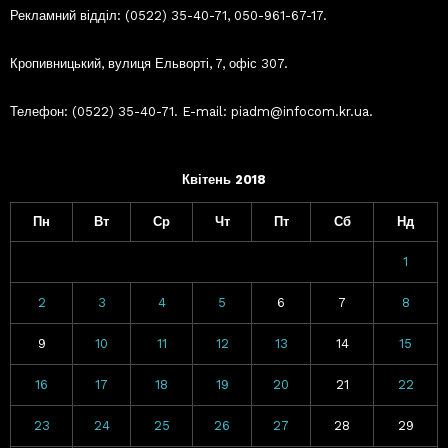
Рекламний відділ: (0522) 35-40-71, 050-961-67-17.
Кропивницький, вулиця Ельворті, 7, офіс 307.
Телефон: (0522) 35-40-71. E-mail: piadm@infocom.kr.ua.
Квітень 2018
Пн
Вт
Ср
Чт
Пт
Сб
Нд
1
2
3
4
5
6
7
8
9
10
11
12
13
14
15
16
17
18
19
20
21
22
23
24
25
26
27
28
29