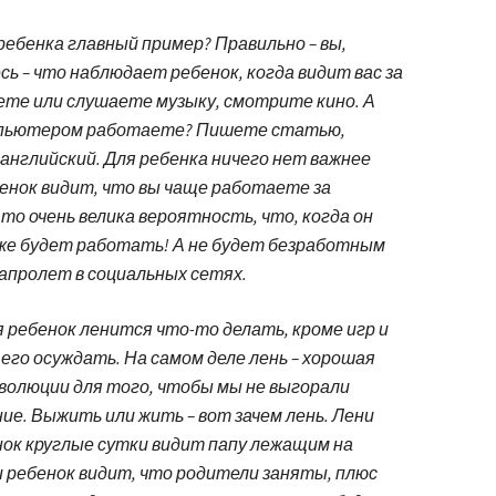
ребенка главный пример? Правильно – вы,
сь – что наблюдает ребенок, когда видит вас за
ете или слушаете музыку, смотрите кино. А
компьютером работаете? Пишете статью,
английский. Для ребенка ничего нет важнее
енок видит, что вы чаще работаете за
то очень велика вероятность, что, когда он
же будет работать! А не будет безработным
пролет в социальных сетях.
я ребенок ленится что-то делать, кроме игр и
его осуждать. На самом деле лень – хорошая
эволюции для того, чтобы мы не выгорали
е. Выжить или жить – вот зачем лень. Лени
нок круглые сутки видит папу лежащим на
и ребенок видит, что родители заняты, плюс