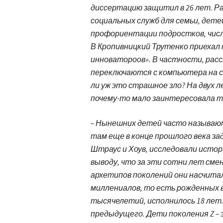
диссертацию защитил в 26 лет. Р
социальных служб для семьи, дете
профориентации подростков, число
В Кропивницкий Трутенко приехал
инноватороов». В частности, расс
переключаются с компьютера на с
ли уж это страшное зло? На двух 
почему-то мало заинтересовала те
– Нынешних детей часто называют
там еще в конце прошлого века зад
Штраус и Хоув, исследовали исто
выводу, что за эти сотни лет сме
архетипов поколений они насчитали
миллениалов, то есть рожденных в 
тысячелетий, исполнилось 18 лет
предыдущего. Дети поколения Z –