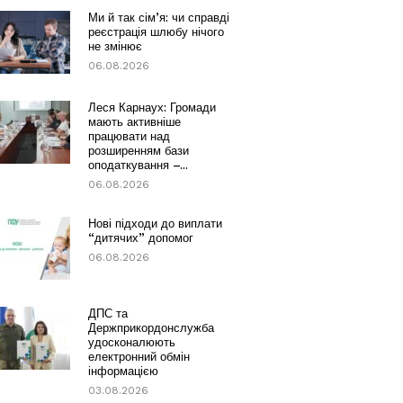
Ми й так сім’я: чи справді
реєстрація шлюбу нічого
не змінює
06.08.2026
Леся Карнаух: Громади
мають активніше
працювати над
розширенням бази
оподаткування –...
06.08.2026
Нові підходи до виплати
“дитячих” допомог
06.08.2026
ДПС та
Держприкордонслужба
удосконалюють
електронний обмін
інформацією
03.08.2026