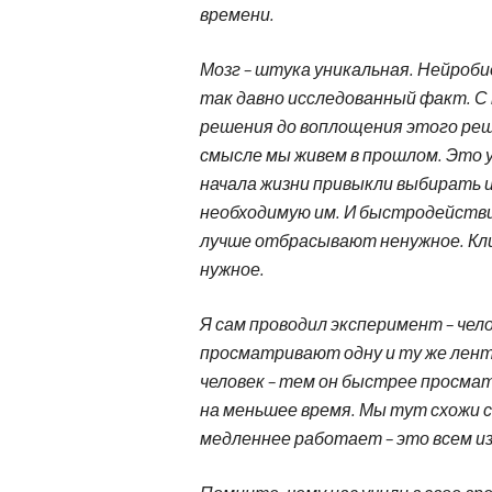
времени.
Мозг – штука уникальная. Нейроб
так давно исследованный факт. С
решения до воплощения этого реше
смысле мы живем в прошлом. Это у 
начала жизни привыкли выбирать
необходимую им. И быстродействие 
лучше отбрасывают ненужное. К
нужное.
Я сам проводил эксперимент – челов
просматривают одну и ту же лент
человек – тем он быстрее просма
на меньшее время. Мы тут схожи 
медленнее работает – это всем и