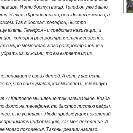
 мира. И это доступ в мир. Телефон уже давно
ь. Я ехал в Кропивницкий, опаздывал немного, а
совсем. Так я достал телефон, быстро
ще ехать. Телефон – и средство навигации, и
мации, которая распространяется мгновенно.
ут в мире моментального распространения и
убрать из их жизни, то вы вырвете их из
 не понимаете своих детей. А если у вас есть
яете, что они думают, как мыслят и чем живут.
ия Z? Клиповое мышление так называемое. Когда
-то фото на телефоне, то быстро листаю кадры,
ннее, я не успеваю». Люди предыдущих поколений
оспринимать информацию, как мое поколение. А
ее моего поколения. Таковы реалии нашего