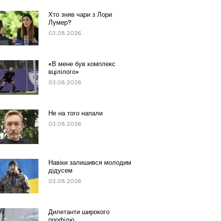
Хто зняв чари з Лори
Лумер?
03.08.2026
«В мене був комплекс
вцілілого»
03.08.2026
Не на того напали
03.08.2026
Навіки залишився молодим
дідусем
03.08.2026
Дилетанти широкого
профілю