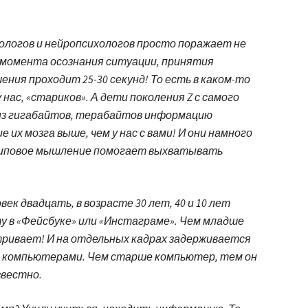
иологов и нейропсихологов просто поражает не
 момента осознания ситуации, принятия
ния проходит 25-30 секунд! То есть в каком-то
нас, «стариков». А дети поколения Z с самого
 из гигабайтов, терабайтов информацию
их мозга выше, чем у нас с вами! И они намного
липовое мышление помогает выхватывать
ек двадцать, в возрасте 30 лет, 40 и 10 лет
у в «Фейсбуке» или «Инстаграме». Чем младше
тривает! И на отдельных кадрах задерживается
с компьютерами. Чем старше компьютер, тем он
звестно.