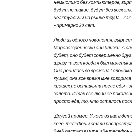
немыслимо без компьютеров, вирт
будут не такие, будут без всех эт
неактуальны на рынке труда – как 
– примерно 20 лет.
Люди из одного поколения, вырас
Мировоззренчески они близки. А с
будет, оно будет совершенно друг
фразу «а вот когда я был маленьки
Она родилась во времена Голодомор
кушал, она все время мне говорила 
крошек не оставляла после еды – 
золота. И так все люди ее поколен
просто еда, то, что осталось пос
Другой пример. У кого из вас в д
кого, телефоны стали распростран
дней растут в мире, где телефон –