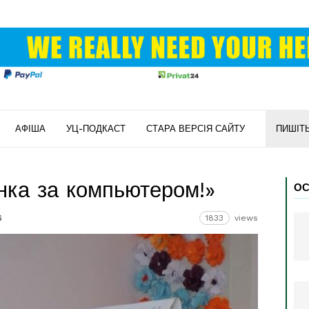
АФІША
УЦ-ПОДКАСТ
СТАРА ВЕРСІЯ САЙТУ
ПИШІТ
нка за компьютером!»
ОС
6
1833
views