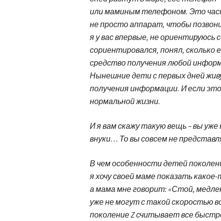
или маминым телефоном. Это часть
не просто аппарат, чтобы позвонит
я у вас впервые, не ориентируюсь 
сориентировался, понял, сколько е
средство получения любой инфор
Нынешние дети с первых дней жив
получения информации. И если это 
нормальной жизни.
И я вам скажу такую вещь – вы уже
внуки… То вы совсем не представл
В чем особенности детей поколен
я хочу своей маме показать какое
а мама мне говорит: «Стой, медле
уже не могут с такой скоростью в
поколение Z считывает все быстр