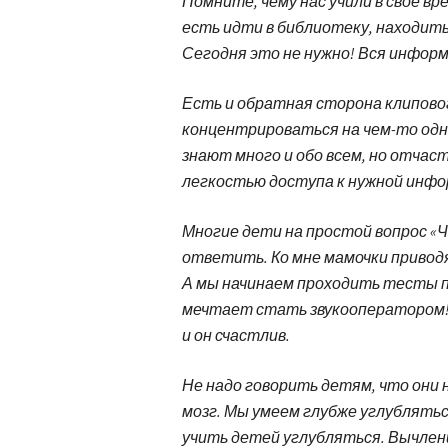
Помните, чему нас учили в свое в
есть идти в библиотеку, находить 
Сегодня это не нужно! Вся информа
Есть и обратная сторона клипово
концентрироваться на чем-то одн
знают много и обо всем, но отчас
легкостью доступа к нужной инфо
Многие дети на простой вопрос «
ответить. Ко мне мамочки приводя
А мы начинаем проходить тесты п
мечтает стать звукооператором! 
и он счастлив.
Не надо говорить детям, что они 
мозг. Мы умеем глубже углублятьс
учить детей углубляться. Вычлен