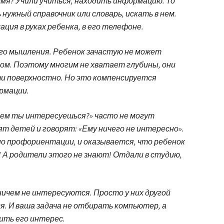
ремя? Учили учиться, находить информацию. То
нужный справочник или словарь, искать в нем.
ция в руках ребенка, в его телефоне.
го мышления. Ребенок зачастую не может
ом. Поэтому многим не хватает глубины, они
ти поверхностно. Но это компенсируется
рмации.
Чем ты интересуешься?» часто не могут
т детей и говорят: «Ему ничего не интересно».
о профориентации, и оказывается, что ребенок
А родители этого не знают! Отдали в студию,
ничем не интересуются. Просто у них другой
я. И ваша задача не отбирать компьютер, а
ить его интерес.