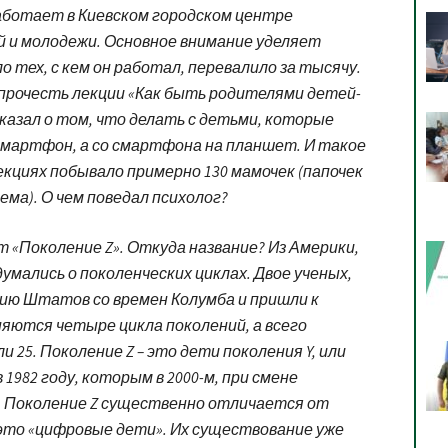
аботает в Киевском городском центре
й и молодежи. Основное внимание уделяет
 тех, с кем он работал, перевалило за тысячу.
 прочесть лекции «Как быть родителями детей-
казал о том, что делать с детьми, которые
мартфон, а со смартфона на планшет. И такое
лекциях побывало примерно 130 мамочек (папочек
ма). О чем поведал психолог?
 «Поколение Z». Откуда название? Из Америки,
умались о поколенческих циклах. Двое ученых,
рию Штатов со времен Колумба и пришли к
няются четыре цикла поколений, а всего
 25. Поколение Z – это дети поколения Y, или
1982 году, которым в 2000-м, при смене
. Поколение Z существенно отличается от
 это «цифровые дети». Их существование уже