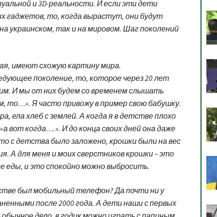
уальной и 3D-реальности. И если эти дети
их гаджетов, то, когда вырастут, они будут
на украинском, так и на мировом. Шаг поколений
тая, имеют схожую картину мира.
ледующее поколение, то, которое через 20 лет
им. И мы от них будем со временем слышать
м, то…». Я часто привожу в пример свою бабушку.
а, ела хлеб с землей. А когда я в детстве плохо
«а вот когда….». И до конца своих дней она даже
это с детства было заложено, крошки были на вес
ия. А для меня и моих сверстников крошки – это
ле еды, и это спокойно можно выбросить.
етстве был мобильный телефон? Да почти ни у
енными после 2000 года. А дети наши с первых
 обычное дело, в годик можно играть с папиным