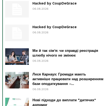
Hacked by CoupDeGrace
06.08.2026
Hacked by CoupDeGrace
06.08.2026
Ми й так сім’я: чи справді реєстрація
шлюбу нічого не змінює
06.08.2026
Леся Карнаух: Громади мають
активніше працювати над розширенням
бази оподаткування –...
06.08.2026
Нові підходи до виплати “дитячих”
допомог