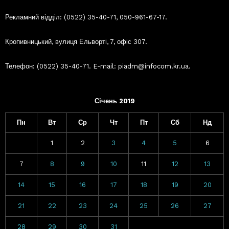
Рекламний відділ: (0522) 35-40-71, 050-961-67-17.
Кропивницький, вулиця Ельворті, 7, офіс 307.
Телефон: (0522) 35-40-71. E-mail: piadm@infocom.kr.ua.
Січень 2019
Пн
Вт
Ср
Чт
Пт
Сб
Нд
1
2
3
4
5
6
7
8
9
10
11
12
13
14
15
16
17
18
19
20
21
22
23
24
25
26
27
28
29
30
31