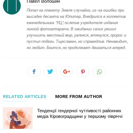
Павел Волошин
Попал на планету Земля случайно, из-за ошибки при
высадке десанта на Юпитер. Внедрился в коллектив
еженедельника "УЦ", ослепив учредителя издания
линзой фотоаппарата. В ожидании своих решил
улучшить местный мир, увлекся, втянулся, прирос и
пустил побеги. Тщеславен, но справедлив. Ненавидит,
но любит. Боится, но продолжает двигаться вперед.
RELATED ARTICLES
MORE FROM AUTHOR
Тенденції гендерної чутливості районних
медіа Кіровоградщини у першому півріччі