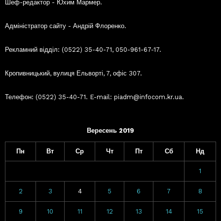
Шеф-редактор - Юхим Мармер.
Адміністратор сайту - Андрій Флоренко.
Рекламний відділ: (0522) 35-40-71, 050-961-67-17.
Кропивницький, вулиця Ельворті, 7, офіс 307.
Телефон: (0522) 35-40-71. E-mail: piadm@infocom.kr.ua.
Вересень 2019
Пн
Вт
Ср
Чт
Пт
Сб
Нд
1
2
3
4
5
6
7
8
9
10
11
12
13
14
15