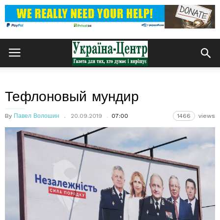
Тефлоновый мундир
By
Павел Волошин
20.09.2019
07:00
1466
views