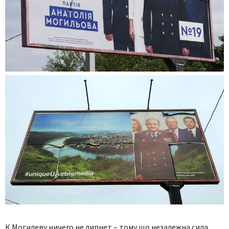
К Могилеву ничего не липнет – тому що незалежна сила