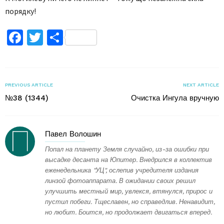
порядку!
Facebook
Twitter
Поділитися
PREVIOUS ARTICLE
NEXT ARTICLE
№38 (1344)
Очистка Ингула вручную
Павел Волошин
Попал на планету Земля случайно, из-за ошибки при
высадке десанта на Юпитер. Внедрился в коллектив
еженедельника "УЦ", ослепив учредителя издания
линзой фотоаппарата. В ожидании своих решил
улучшить местный мир, увлекся, втянулся, прирос и
пустил побеги. Тщеславен, но справедлив. Ненавидит,
но любит. Боится, но продолжает двигаться вперед.