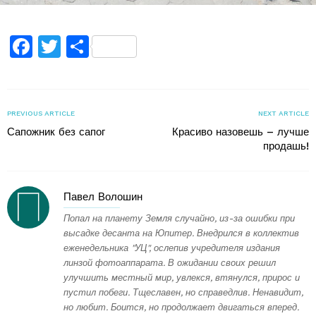
Facebook
Twitter
Поділитися
PREVIOUS ARTICLE
NEXT ARTICLE
Сапожник без сапог
Красиво назовешь – лучше
продашь!
Павел Волошин
Попал на планету Земля случайно, из-за ошибки при
высадке десанта на Юпитер. Внедрился в коллектив
еженедельника "УЦ", ослепив учредителя издания
линзой фотоаппарата. В ожидании своих решил
улучшить местный мир, увлекся, втянулся, прирос и
пустил побеги. Тщеславен, но справедлив. Ненавидит,
но любит. Боится, но продолжает двигаться вперед.