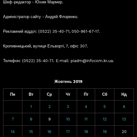
Шеф-редактор - Юхим Мармер.
Адміністратор сайту - Андрій Флоренко.
Рекламний відділ: (0522) 35-40-71, 050-961-67-17.
Кропивницький, вулиця Ельворті, 7, офіс 307.
Телефон: (0522) 35-40-71. E-mail: piadm@infocom.kr.ua.
Жовтень 2019
Пн
Вт
Ср
Чт
Пт
Сб
Нд
1
2
3
4
5
6
7
8
9
10
11
12
13
14
15
16
17
18
19
20