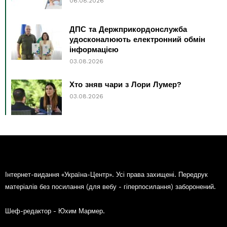
06.08.2026
ДПС та Держприкордонслужба
удосконалюють електронний обмін
інформацією
03.08.2026
Хто зняв чари з Лори Лумер?
03.08.2026
Інтернет-видання «Україна-Центр». Усі права захищені. Передрук
матеріалів без посилання (для вебу - гіперпосилання) заборонений.
Шеф-редактор - Юхим Мармер.