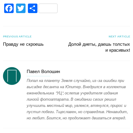
Facebook
Twitter
Поділитися
PREVIOUS ARTICLE
NEXT ARTICLE
Правду не скроешь
Долой диеты, даешь толстых
и красивых!
Павел Волошин
Попал на планету Земля случайно, из-за ошибки при
высадке десанта на Юпитер. Внедрился в коллектив
еженедельника "УЦ", ослепив учредителя издания
линзой фотоаппарата. В ожидании своих решил
улучшить местный мир, увлекся, втянулся, прирос и
пустил побеги. Тщеславен, но справедлив. Ненавидит,
но любит. Боится, но продолжает двигаться вперед.