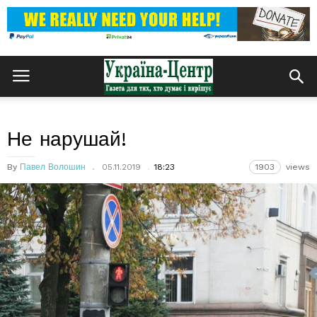
Не нарушай!
By
Павел Волошин
05.11.2019
18:23
1903
views