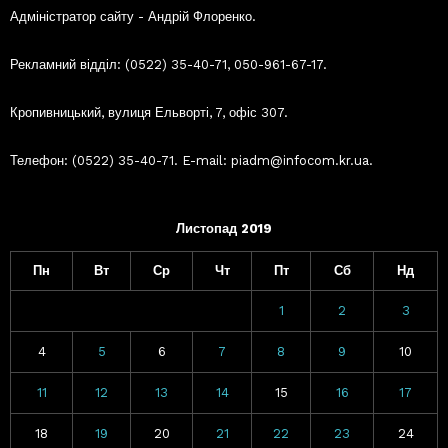
Адміністратор сайту - Андрій Флоренко.
Рекламний відділ: (0522) 35-40-71, 050-961-67-17.
Кропивницький, вулиця Ельворті, 7, офіс 307.
Телефон: (0522) 35-40-71. E-mail: piadm@infocom.kr.ua.
Листопад 2019
Пн
Вт
Ср
Чт
Пт
Сб
Нд
1
2
3
4
5
6
7
8
9
10
11
12
13
14
15
16
17
18
19
20
21
22
23
24