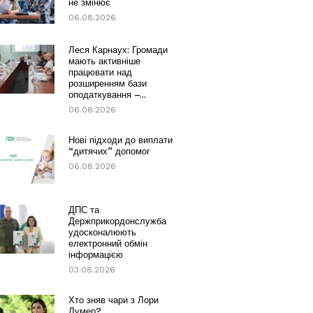
не змінює
06.08.2026
Леся Карнаух: Громади
мають активніше
працювати над
розширенням бази
оподаткування –...
06.08.2026
Нові підходи до виплати
“дитячих” допомог
06.08.2026
ДПС та
Держприкордонслужба
удосконалюють
електронний обмін
інформацією
03.08.2026
Хто зняв чари з Лори
Лумер?