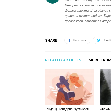
Попал на планету Земля случ
Внедрился в коллектив ежене
фотоаппарата. В ожидании с
прирос и пустил побеги. Тщес
продолжает двигаться впере
SHARE
Facebook
Twit
RELATED ARTICLES
MORE FROM
Тенденції гендерної чутливості
«Жахлив