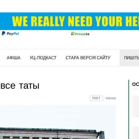
АФІША
УЦ-ПОДКАСТ
СТАРА ВЕРСІЯ САЙТУ
ПИШІТ
все таты
ОС
1987
views