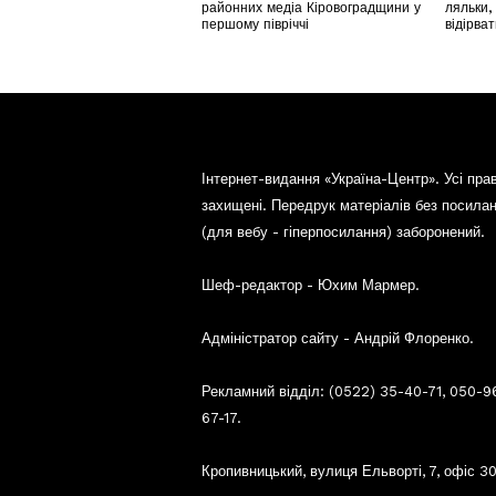
районних медіа Кіровоградщини у
ляльки,
першому півріччі
відірва
Інтернет-видання «Україна-Центр». Усі пра
захищені. Передрук матеріалів без посила
(для вебу - гіперпосилання) заборонений.
Шеф-редактор - Юхим Мармер.
Адміністратор сайту - Андрій Флоренко.
Рекламний відділ: (0522) 35-40-71, 050-9
67-17.
Кропивницький, вулиця Ельворті, 7, офіс 30