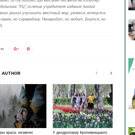
айно, из-за ошибки при высадке десанта на Юпитер.
дельника "УЦ", ослепив учредителя издания линзой
воих решил улучшить местный мир, увлекся, втянулся,
лавен, но справедлив. Ненавидит, но любит. Боится, но
д.
ter
 AUTHOR
а» краса: незвичні
У дендропарку Кропивницького