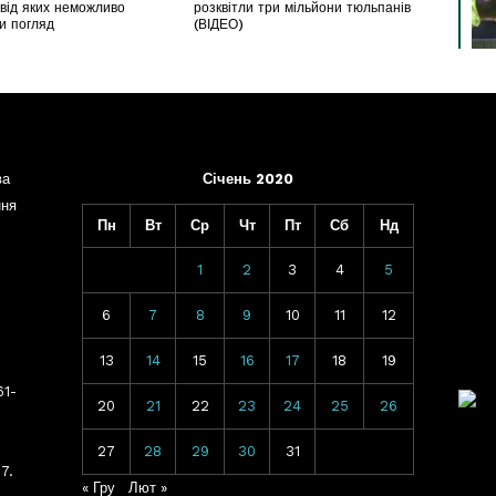
 від яких неможливо
розквітли три мільйони тюльпанів
ти погляд
(ВІДЕО)
ва
Січень 2020
ння
Пн
Вт
Ср
Чт
Пт
Сб
Нд
1
2
3
4
5
6
7
8
9
10
11
12
13
14
15
16
17
18
19
61-
20
21
22
23
24
25
26
27
28
29
30
31
7.
« Гру
Лют »