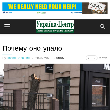
Почему оно упало
By
Павел Волошин
28.02.2020
09:02
2692
views