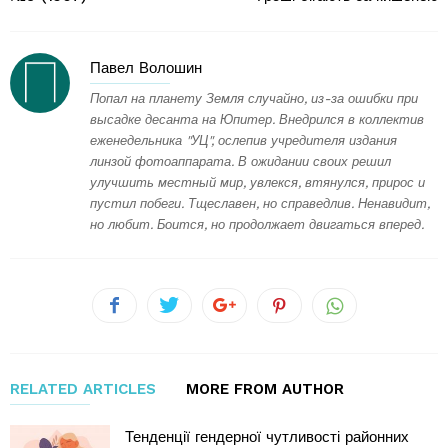
Павел Волошин
Попал на планету Земля случайно, из-за ошибки при
высадке десанта на Юпитер. Внедрился в коллектив
еженедельника "УЦ", ослепив учредителя издания
линзой фотоаппарата. В ожидании своих решил
улучшить местный мир, увлекся, втянулся, прирос и
пустил побеги. Тщеславен, но справедлив. Ненавидит,
но любит. Боится, но продолжает двигаться вперед.
RELATED ARTICLES
MORE FROM AUTHOR
Тенденції гендерної чутливості районних