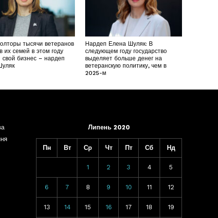
полторы тысячи ветеранов
Нардеп Елена Шуляк: В
в их семей в этом году
следующем году государство
 свой бизнес – нардеп
выделяет больше денег на
Шуляк
ветеранскую политику, чем в
2025-м
ва
Липень 2020
ння
Пн
Вт
Ср
Чт
Пт
Сб
Нд
1
2
3
4
5
6
7
8
9
10
11
12
13
14
15
16
17
18
19