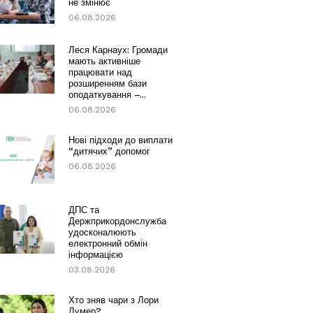
не змінює
06.08.2026
Леся Карнаух: Громади
мають активніше
працювати над
розширенням бази
оподаткування –...
06.08.2026
Нові підходи до виплати
“дитячих” допомог
06.08.2026
ДПС та
Держприкордонслужба
удосконалюють
електронний обмін
інформацією
03.08.2026
Хто зняв чари з Лори
Лумер?