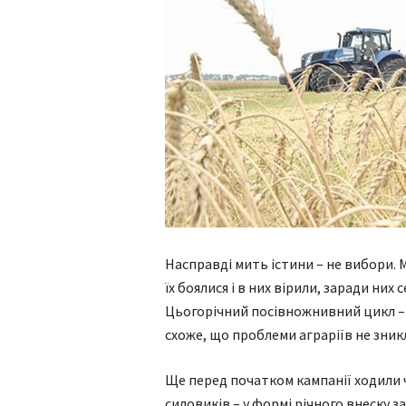
Насправді мить істини – не вибори. 
їх боялися і в них вірили, заради них
Цьогорічний посівножнивний цикл – п
схоже, що проблеми аграріїв не зник
Ще перед початком кампанії ходили ч
силовиків – у формі річного внеску 