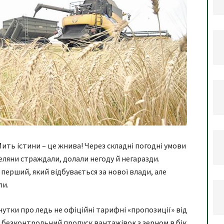
Мить істини – це жнива! Через складні погодні умови
 селяни страждали, долали негоду й негаразди.
ерший, який відбувається за нової влади, але
ли.
утки про ледь не офіційні тарифні «пропозиції» від
за безконтрольний пропуск вантажівок з зерном в бік