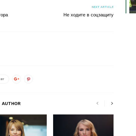
NEXT ARTICLE
тора
Не ходите в соцзащиту
ter
 AUTHOR