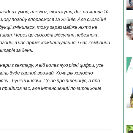
одних умов, але Бог, як кажуть, дає на жнива 10-
ощову погоду впораємося за 20 днів. Але сьогодні
кції змінилася, тому зараз майже ніхто не
а звал. Через це сьогодні відсутня небезпека
годні в нас пряме комбайнування, і два комбайни
ктарів за день.
ери з гектару, я від колег чую різні цифри, усе
мінь буде гарний врожай. Хоча рік холодно-
рязь – будеш князь». Це не про пшеницю, а про
е прийшов час, але інтенсивний початок жнив
я