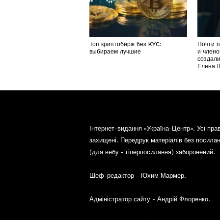
Топ криптобирж без KYC:
Почти 
выбираем лучшие
и члено
создали
Елена 
Інтернет-видання «Україна-Центр». Усі пра
захищені. Передрук матеріалів без посила
(для вебу - гіперпосилання) заборонений.
Шеф-редактор - Юхим Мармер.
Адміністратор сайту - Андрій Флоренко.