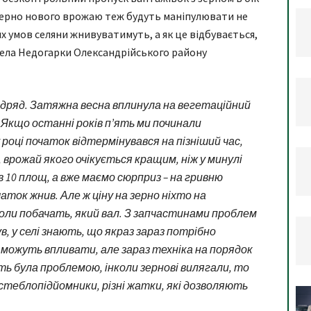
зерно нового врожаю теж будуть маніпулювати не
их умов селяни жнивуватимуть, а як це відбувається,
 села Недогарки Олександрійського району
 підряд. Затяжна весна вплинула на вегетаційний
. Якщо останні років п’ять ми починали
 році початок відтермінувався на пізніший час,
 врожай якого очікується кращим, ніж у минулі
в 10 площ, а вже маємо сюрприз – на гривню
аток жнив. Але ж ціну на зерно ніхто на
оли побачать, який вал. З запчастинами проблем
в, у селі знають, що якраз зараз потрібно
і можуть впливати, але зараз техніка на порядок
ть була проблемою, інколи зернові вилягали, то
, стеблопідйомники, різні жатки, які дозволяють