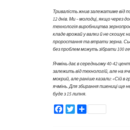
Тривалість жнив залежатиме від пог
12 днів. Ми – молодці, якщо через д
технологія виробництва зернопроду
кладе врожай у валки й не скошує н
проростання та втрати зерна. Сьо
без проблем можуть зібрати 100 ге
Ячмінь дає в середньому 40-42 центн
залежить від технологій, але на яч
мокрий, але раніше казали: «Сій в г
ячмінь. Для збирання пшениці ще н
буде з 15 липня.
Facebook
Twitter
Поділитис