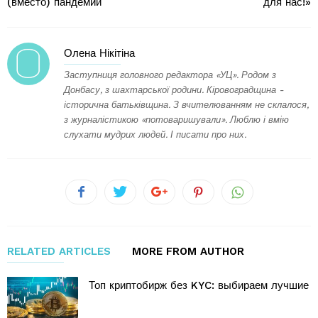
(вместо) пандемии
для нас!»
Олена Нікітіна
Заступниця головного редактора «УЦ». Родом з
Донбасу, з шахтарської родини. Кіровоградщина -
історична батьківщина. З вчителюванням не склалося,
з журналістикою «потоваришували». Люблю і вмію
слухати мудрих людей. І писати про них.
RELATED ARTICLES
MORE FROM AUTHOR
Топ криптобирж без KYC: выбираем лучшие