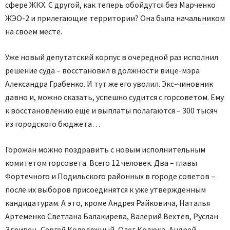
сфере ЖКХ. С другой, как теперь обойдутся без Марченко
ЖЭО-2 и прилегающие территории? Она была начальником
на своем месте.
Уже новый депутатский корпус в очередной раз исполнил
решение суда – восстановил в должности вице-мэра
Александра Грабенко. И тут же его уволил. Экс-чиновник
давно и, можно сказать, успешно судится с горсоветом. Ему
к восстановлению еще и выплаты полагаются – 300 тысяч
из городского бюджета…
Горожан можно поздравить с новым исполнительным
комитетом горсовета. Всего 12 человек. Два – главы
Фортечного и Подильского районных в городе советов –
после их выборов присоединятся к уже утвержденным
кандидатурам. А это, кроме Андрея Райковича, Наталья
Артеменко Светлана Балакирева, Валерий Вехтев, Руслан
Згривец, Сергей Колодяжный, Олег Колюка, Андрей