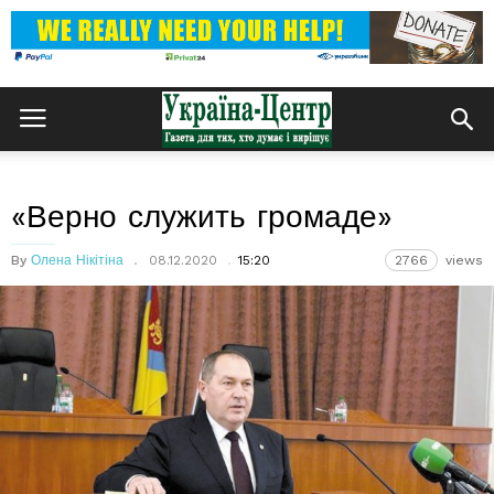
«Верно служить громаде»
By
Олена Нікітіна
08.12.2020
15:20
2766
views