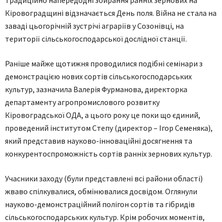
Традиційно напередодні збирання ранніх зернових на
Кіровоградщині відзначається День поля. Війна не стала на
заваді цьогорічній зустрічі аграріїв у Созонівці, на
території сільськогосподарської дослідної станції.
Раніше майже щотижня проводилися подібні семінари з
демонстрацією нових сортів сільськогосподарських
культур, зазначила Валерія Фурманова, директорка
департаменту агропромислового розвитку
Кіровоградської ОДА, а цього року це поки що єдиний,
проведений інститутом Степу (директор – Ігор Семеняка),
який представив науково-інноваційні досягнення та
конкурентоспроможність сортів ранніх зернових культур.
Учасники заходу (були представлені всі райони області)
жваво спілкувалися, обмінювалися досвідом. Оглянули
науково-демонстраційний полігон сортів та гібридів
сільськогосподарських культур. Крім робочих моментів,