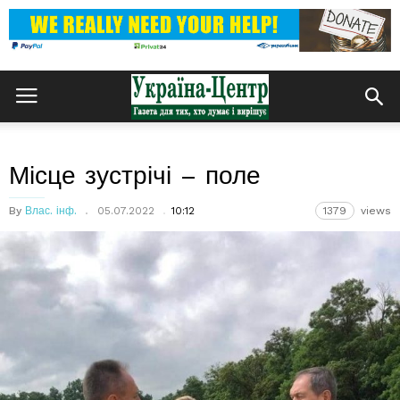
Місце зустрічі – поле
By
Влас. інф.
05.07.2022
10:12
1379
views