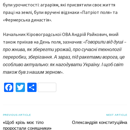
були урочистості: аграріям, які присвятили своє життя
праці на землі, були вручені відзнаки «Патріот поля» та
«Фермерська династія».
Начальник Кіровоградської ОВА Андрій Райкович, який
також приїхав на День поля, зазначив:
«Говорили від душі –
про жнива, як зберегти урожай, про сучасні технології
переробки, зберігання. А зараз, під ракетами ворога, це
особливо актуально: як нагодувати Україну. І щоб світ
також був з нашим зерном».
Facebook
Twitter
Поділитися
PREVIOUS ARTICLE
NEXT ARTICLE
«Щоб крізь моє тіло
Олександрія конституційна
проростали соняшники»