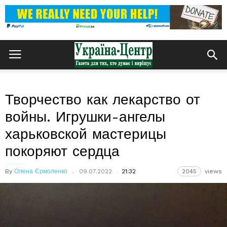
Творчество как лекарство от
войны. Игрушки-ангелы
харьковской мастерицы
покоряют сердца
By
Олена Єрмоленко
09.07.2022
21:32
2045
views