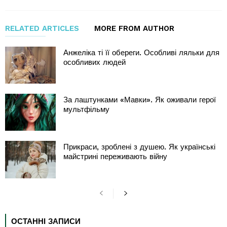
RELATED ARTICLES
MORE FROM AUTHOR
Анжеліка ті її обереги. Особливі ляльки для
особливих людей
За лаштунками «Мавки». Як оживали герої
мультфільму
Прикраси, зроблені з душею. Як українські
майстрині переживають війну
ОСТАННІ ЗАПИСИ