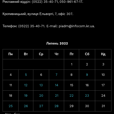
Рекламний відділ: (0522) 35-40-71, 050-961-67-17.
Кропивницький, вулиця Ельворті, 7, офіс 307.
Телефон: (0522) 35-40-71. E-mail: piadm@infocom.kr.ua.
Липень 2022
Пн
Вт
Ср
Чт
Пт
Сб
Нд
1
2
3
4
5
6
7
8
9
10
11
12
13
14
15
16
17
18
19
20
21
22
23
24
25
26
27
28
29
30
31