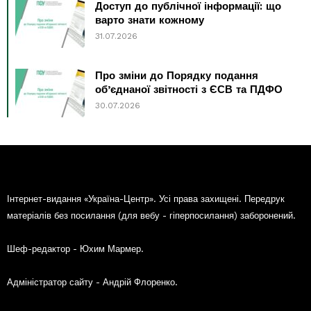
Доступ до публічної інформації: що
варто знати кожному
31.07.2026
Про зміни до Порядку подання
об’єднаної звітності з ЄСВ та ПДФО
30.07.2026
Інтернет-видання «Україна-Центр». Усі права захищені. Передрук
матеріалів без посилання (для вебу - гіперпосилання) заборонений.
Шеф-редактор - Юхим Мармер.
Адміністратор сайту - Андрій Флоренко.