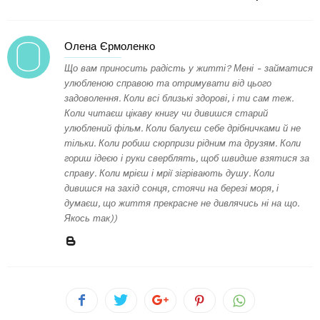
Олена Єрмоленко
Що вам приносить радість у житті? Мені - займатися
улюбленою справою та отримувати від цього
задоволення. Коли всі близькі здорові, і ти сам теж.
Коли читаєш цікаву книгу чи дивишся старий
улюблений фільм. Коли балуєш себе дрібничками й не
тільки. Коли робиш сюрпризи рідним та друзям. Коли
гориш ідеєю і руки сверблять, щоб швидше взятися за
справу. Коли мрієш і мрії зігрівають душу. Коли
дивишся на захід сонця, стоячи на березі моря, і
думаєш, що життя прекрасне не дивлячись ні на що.
Якось так))