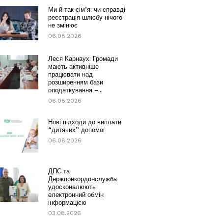
Ми й так сім’я: чи справді
реєстрація шлюбу нічого
не змінює
06.08.2026
Леся Карнаух: Громади
мають активніше
працювати над
розширенням бази
оподаткування –...
06.08.2026
Нові підходи до виплати
“дитячих” допомог
06.08.2026
ДПС та
Держприкордонслужба
удосконалюють
електронний обмін
інформацією
03.08.2026