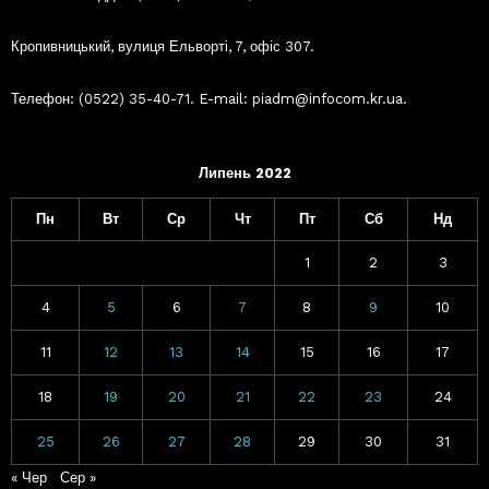
Кропивницький, вулиця Ельворті, 7, офіс 307.
Телефон: (0522) 35-40-71. E-mail: piadm@infocom.kr.ua.
Липень 2022
Пн
Вт
Ср
Чт
Пт
Сб
Нд
1
2
3
4
5
6
7
8
9
10
11
12
13
14
15
16
17
18
19
20
21
22
23
24
25
26
27
28
29
30
31
« Чер
Сер »