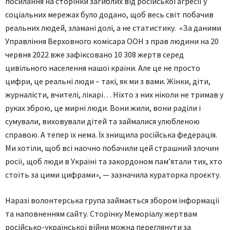
посилання на сторінки загиблих від російської агресії у
соціальних мережах було додано, щоб весь світ побачив
реальних людей, зламані долі, а не статистику. «За даними
Управління Верховного комісара ООН з прав людини на 20
червня 2022 вже зафіксовано 10 308 жертв серед
цивільного населення нашої країни. Але це не просто
цифри, це реальні люди – такі, як ми з вами. Жінки, діти,
журналісти, вчителі, лікарі… Ніхто з них ніколи не тримав у
руках зброю, це мирні люди. Вони жили, вони раділи і
сумували, виховували дітей та займалися улюбленою
справою. А тепер їх нема. Їх знищила російська федерація.
Ми хотіли, щоб всі наочно побачили цей страшний злочин
росії, щоб люди в Україні та закордоном пам’ятали тих, хто
стоїть за цими цифрами», — зазначила кураторка проєкту.
Наразі волонтерська група займається збором інформації
та наповненням сайту. Сторінку Меморіалу жертвам
російсько-української війни можна переглянути за