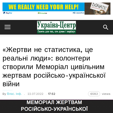
«Жертви не статистика, це
реальні люди»: волонтери
створили Меморіал цивільним
жертвам російсько-української
війни
By
Влас. інф.
22.07.2022
17:52
6583
views