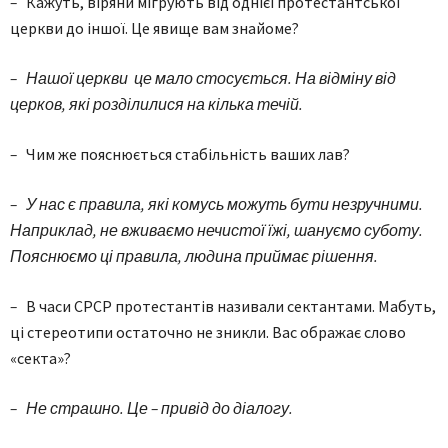
–
Кажуть, віряни мігрують від однієї протестантської
церкви до іншої. Це явище вам знайоме?
– Нашої церкви це мало стосується. На відміну від
церков, які розділилися на кілька течій.
–
Чим же пояснюється стабільність ваших лав?
– У нас є правила, які комусь можуть бути незручними.
Наприклад, не вживаємо нечистої їжі, шануємо суботу.
Пояснюємо ці правила, людина приймає рішення.
–
В часи СРСР протестантів називали сектантами. Мабуть,
ці стереотипи остаточно не зникли. Вас ображає слово
«секта»?
– Не страшно. Це – привід до діалогу.