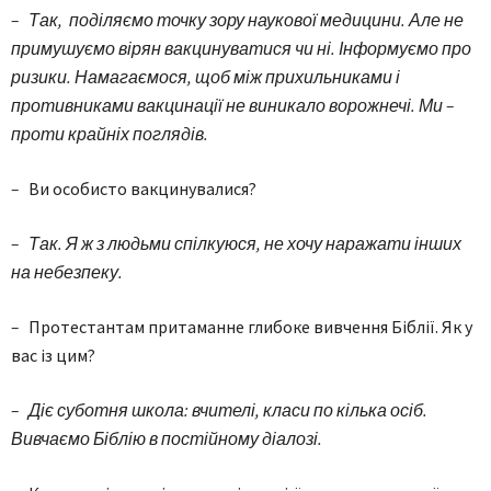
– Так, поділяємо точку зору наукової медицини. Але не
примушуємо вірян вакцинуватися чи ні. Інформуємо про
ризики. Намагаємося, щоб між прихильниками і
противниками вакцинації не виникало ворожнечі. Ми –
проти крайніх поглядів.
–
Ви особисто вакцинувалися?
– Так. Я ж з людьми спілкуюся, не хочу наражати інших
на небезпеку.
–
Протестантам притаманне глибоке вивчення Біблії. Як у
вас із цим?
– Діє суботня школа: вчителі, класи по кілька осіб.
Вивчаємо Біблію в постійному діалозі.