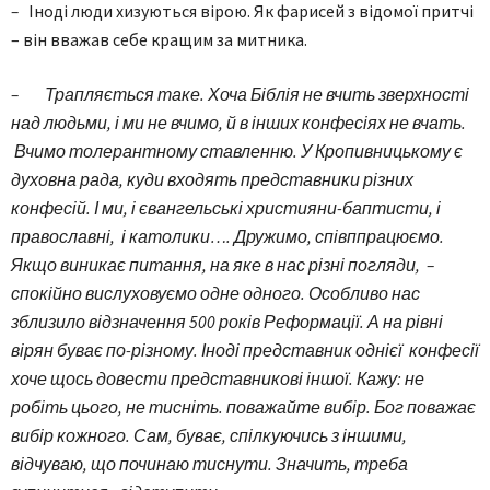
–
Іноді люди хизуються вірою. Як фарисей з відомої притчі
– він вважав себе кращим за митника.
– Трапляється таке. Хоча Біблія не вчить зверхності
над людьми, і ми не вчимо, й в інших конфесіях не вчать.
Вчимо толерантному ставленню. У Кропивницькому є
духовна рада, куди входять представники різних
конфесій. І ми, і євангельські християни-баптисти, і
православні, і католики…. Дружимо, співппрацюємо.
Якщо виникає питання, на яке в нас різні погляди, –
спокійно вислуховуємо одне одного. Особливо нас
зблизило відзначення 500 років Реформації. А на рівні
вірян буває по-різному. Іноді представник однієї конфесії
хоче щось довести представникові іншої. Кажу: не
робіть цього, не тисніть. поважайте вибір. Бог поважає
вибір кожного. Сам, буває, спілкуючись з іншими,
відчуваю, що починаю тиснути. Значить, треба