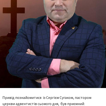
Привід познайомитися із Сергієм Сугаком, пастором
церкви адвентистів сьомого дня, був приємний: