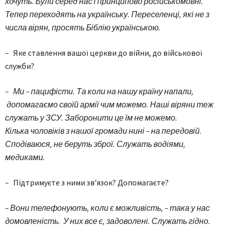
хочуть. Були серед нас і принципово російськомовні.
Тепер переходять на українську. Переселенці, які не з
числа вірян, просять Біблію українською.
–
Яке ставлення вашої церкви до війни, до військової
служби?
– Ми – пацифісти. Та коли на нашу країну напали,
допомагаємо своїй армії чим можемо. Наші віряни теж
служать у ЗСУ. Заборонити це їм не можемо.
Кілька чоловіків з нашої громади нині – на передовій.
Сподіваюся, не беруть зброї. Служать водіями,
медиками.
–
Підтримуєте з ними зв’язок? Допомагаєте?
–
Вони телефонують, коли є можливість, – така у нас
домовленість. У них все є, задоволені. Служать гідно.