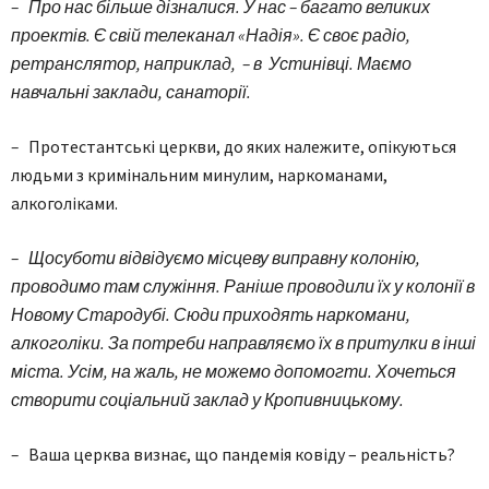
– Про нас більше дізналися. У нас – багато великих
проектів. Є свій телеканал «Надія». Є своє радіо,
ретранслятор, наприклад, – в Устинівці. Маємо
навчальні заклади, санаторії.
–
Протестантські церкви, до яких належите, опікуються
людьми з кримінальним минулим, наркоманами,
алкоголіками.
– Щосуботи відвідуємо місцеву виправну колонію,
проводимо там служіння. Раніше проводили їх у колонії в
Новому Стародубі. Сюди приходять наркомани,
алкоголіки. За потреби направляємо їх в притулки в інші
міста. Усім, на жаль, не можемо допомогти. Хочеться
створити соціальний заклад у Кропивницькому.
–
Ваша церква визнає, що пандемія ковіду – реальність?