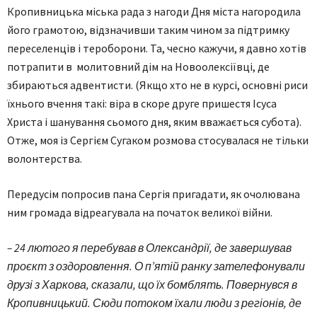
Кропивницька міська рада з нагоди Дня міста нагородила
його грамотою, відзначивши таким чином за підтримку
переселенців і тероборони. Та, чесно кажучи, я давно хотів
потрапити в молитовний дім на Новоолексіївці, де
збираються адвентисти. (Якщо хто не в курсі, основні риси
їхнього вчення такі: віра в скоре друге пришестя Ісуса
Христа і шанування сьомого дня, яким вважається субота).
Отже, моя із Сергієм Сугаком розмова стосувалася не тільки
волонтерства.
Передусім попросив пана Сергія пригадати, як очолювана
ним громада відреагувала на початок великої війни.
– 24 лютого я перебував в Олександрії, де завершував
проєкт з оздоровлення. О п’ятій ранку зателефонували
друзі з Харкова, сказали, що їх бомблять. Повернувся в
Кропивницький. Сюди потоком їхали люди з регіонів, де