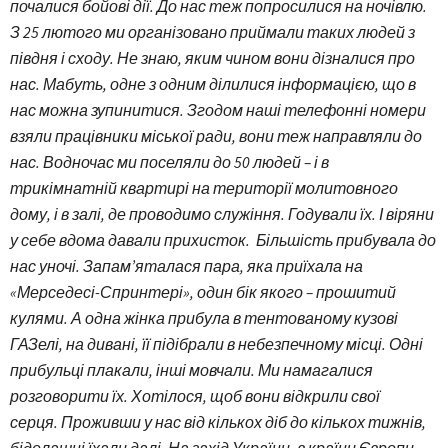
почалися бойові дії. До нас теж попросилися на ночівлю.
З 25 лютого ми організовано приймали таких людей з
півдня і сходу. Не знаю, яким чином вони дізналися про
нас. Мабуть, одне з одним ділилися інформацією, що в
нас можна зупинитися. Згодом наші телефонні номери
взяли працівники міської ради, вони теж направляли до
нас. Водночас ми поселяли до 50 людей – і в
трикімнатній квартирі на території молитовного
дому, і в залі, де проводимо служіння. Годували їх. І віряни
у себе вдома давали прихисток. Більшість прибувала до
нас уночі. Запам’яталася пара, яка приїхала на
«Мерседесі-Спринтері», один бік якого – прошитий
кулями. А одна жінка прибула в тентованому кузові
ГАЗелі, на дивані, її підібрали в небезпечному місці. Одні
прибульці плакали, інші мовчали. Ми намагалися
розговорити їх. Хотілося, щоб вони відкрили свої
серця. Проживши у нас від кількох діб до кількох тижнів,
бідолашні їхали далі. На захід України, в країни Європи,