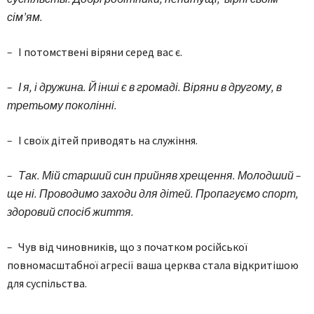
сім’ям.
–
І потомствені віряни серед вас є.
– І я, і дружина. Й інші є в громаді. Віряни в другому, в
третьому поколінні.
–
І своїх дітей приводять на служіння.
– Так. Мій старший син прийняв хрещення. Молодший –
ще ні. Проводимо заходи для дітей. Пропагуємо спорт,
здоровий спосіб життя.
–
Чув від чиновників, що з початком російської
повномасштабної агресії ваша церква стала відкритішою
для суспільства.