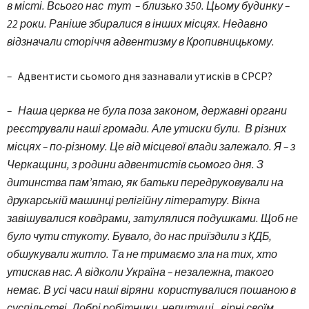
в місті. Всього нас
тут
–
близько
350. Цьому будинку –
22 роки. Р
ан
іше збиралися в інших місцях. Недавно
відзначали сторіччя адвентизму в Кропивницькому.
–
Адвентисти сьомого дня зазнавали утисків в СРСР?
– Наша церква не була поза законом, державні органи
реєстрували наші громади. Але утиски були. В різних
місцях – по-різному. Це від місцевої влади залежало. Я – з
Черкащини, з родини адвентистів сьомого дня. З
дитинства пам’ятаю, як батьки передруковували на
друкарській машинці релігійну літературу. Вікна
завішувалися ковдрами, затулялися подушками. Щоб не
було чути стукоту. Бувало, до нас приїздили з КДБ,
обшукували житло. Та не тримаємо зла на тих, хто
утискав нас. А відколи Україна – незалежна, такого
немає. В усі часи наші віряни користувалися пошаною в
суспільстві. Добрі робітники, непитущі, вірні своїм