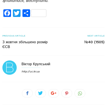
зупинитися, відступити.
Facebook
Twitter
Поділитися
PREVIOUS ARTICLE
NEXT ARTICLE
З жовтня збільшено розмір
№40 (1505)
ЄСВ
Віктор Крупський
http://uc.kr.ua