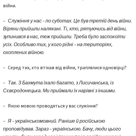
війни.
– Служіння у нас – по суботах. Це був третій день війни.
Віряни прийшли налякані. Ті, хто, рятуючись від війни,
зупинився в нас, теж прийшли. Треба було заспокоїти
усіх. Особливо тих, у кого рідні – на територіях,
охоплених війною.
–
Серед тих, хто втікав від війни, траплялися одновірці?
– Так. З Бахмута їхало багато, з Лисичанська, із
Сєвєродонецька. Ми приймали їх нарівні з іншими.
–
Якою мовою проводяться у вас служіння?
– Я – українськомовний. Раніше й російською
проповідував. Зараз – українською. Бачу, люди цього