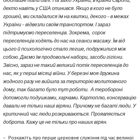
дехто навіть у США опинився. Якщо в кого не було
грошей, ми складалися їм на квитки, декого – в межах
України – відвезли своїм транспортом. І зараз
підтримуємо переселенців. Зокрема, сорок
переселенців ходять до нас на сеанси масажу. Їм від
цього й психологічно стало легше, подружилися між
собою. Даємо їм продовольчі набори, засоби гігієни.
Звісно, зараз не такий великий потік переселенців до
нас, як у перші місяці війни. У березні моя дружина
жодного разу не вийшла за територію молитовного
дому, так багато було тут роботи. А теробороні
допомогли подушками, харчами. Картоплю, консервацію
давали не тільки наші віряни. Причому не багаті люди. У
критичний час люди розкриваються. Проявляється
доброта. Кажу це не тільки про наших вірян.
–
Розкажіть про перше церковне служіння під час великої