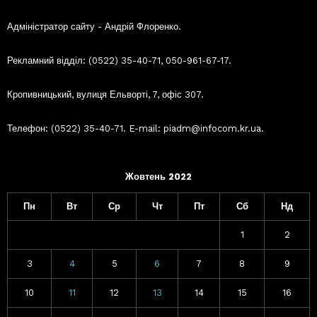
Адміністратор сайту - Андрій Флоренко.
Рекламний відділ: (0522) 35-40-71, 050-961-67-17.
Кропивницький, вулиця Ельворті, 7, офіс 307.
Телефон: (0522) 35-40-71. E-mail: piadm@infocom.kr.ua.
Жовтень 2022
Пн
Вт
Ср
Чт
Пт
Сб
Нд
1
2
3
4
5
6
7
8
9
10
11
12
13
14
15
16