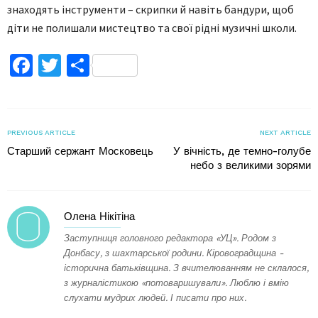
знаходять інструменти – скрипки й навіть бандури, щоб
діти не полишали мистецтво та свої рідні музичні школи.
Facebook
Twitter
Поділитися
PREVIOUS ARTICLE
NEXT ARTICLE
Старший сержант Московець
У вічність, де темно-голубе
небо з великими зорями
Олена Нікітіна
Заступниця головного редактора «УЦ». Родом з
Донбасу, з шахтарської родини. Кіровоградщина -
історична батьківщина. З вчителюванням не склалося,
з журналістикою «потоваришували». Люблю і вмію
слухати мудрих людей. І писати про них.