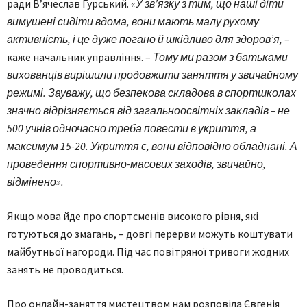
ради В’ячеслав Гурський.
«У зв’язку з тим, що наші діти
вимушені сидіти вдома, вони мають малу рухому
активність, і це дуже погано й шкідливо для здоров’я,
–
каже начальник управління. –
Тому ми разом з батьками
вихованців вирішили продовжити заняття у звичайному
режимі. Зауважу, що безпекова складова в спорт­школах
значно відрізняється від загальноосвітніх закладів – не
500 учнів одночасно треба повести в укриття, а
максимум 15-20. Укриття є, вони відповідно обладнані. А
проведення спортивно-масових заходів, звичайно,
відмінено».
Якщо мова йде про спортсменів високого рівня, які
готуються до змагань, – довгі перерви можуть коштувати
майбутньої нагороди. Під час повітряної тривоги жодних
занять не проводиться.
Про онлайн-заняття мистецтвом нам розповіла Євгенія