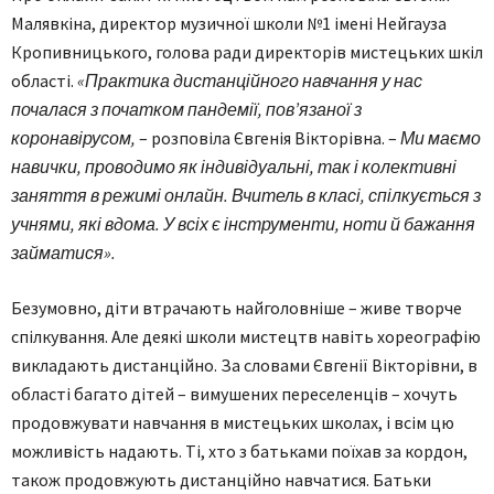
Малявкіна, директор музичної школи №1 імені Нейгауза
Кропивницького, голова ради директорів мистецьких шкіл
області.
«Практика дистанційного навчання у нас
почалася з початком пандемії, пов’язаної з
коронавірусом,
– розповіла Євгенія Вікторівна. –
Ми маємо
навич­ки, проводимо як індивідуальні, так і колективні
заняття в режимі онлайн. Вчитель в класі, спілкується з
учнями, які вдома. У всіх є інструменти, ноти й бажання
займатися».
Безумовно, діти втрачають найголовніше – живе творче
спілкування. Але деякі школи мистецтв навіть хореографію
викладають дистанційно. За словами Євгенії Вікторівни, в
області багато дітей – вимушених переселенців – хочуть
продовжувати навчання в мистецьких школах, і всім цю
можливість надають. Ті, хто з батьками поїхав за кордон,
також продовжують дистанційно навчатися. Батьки