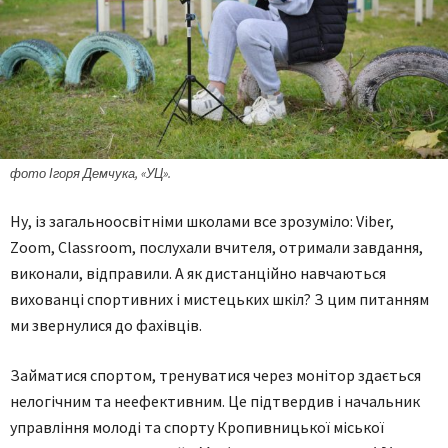
фото Ігоря Демчука, «УЦ».
Ну, із загальноосвітніми школами все зрозуміло: Viber,
Zoom, Classroom, послухали вчителя, отримали завдання,
виконали, відправили. А як дистанційно навчаються
вихованці спортивних і мистецьких шкіл? З цим питанням
ми звернулися до фахівців.
Займатися спортом, тренуватися через монітор здається
нелогічним та неефективним. Це підтвердив і начальник
управління молоді та спорту Кропивницької міської