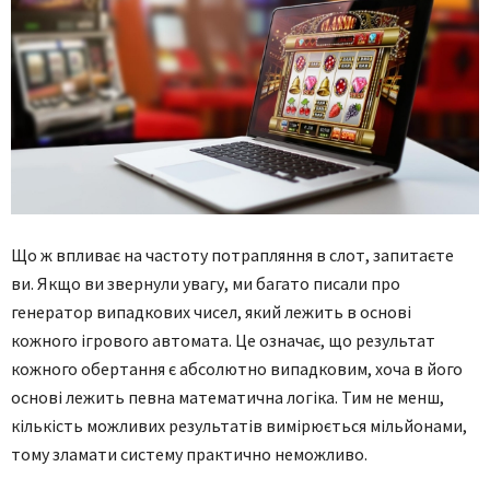
Що ж впливає на частоту потрапляння в слот, запитаєте
ви. Якщо ви звернули увагу, ми багато писали про
генератор випадкових чисел, який лежить в основі
кожного ігрового автомата. Це означає, що результат
кожного обертання є абсолютно випадковим, хоча в його
основі лежить певна математична логіка. Тим не менш,
кількість можливих результатів вимірюється мільйонами,
тому зламати систему практично неможливо.