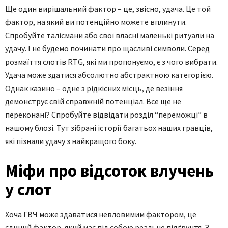
Ще один вирішальний фактор – це, звісно, удача. Це той
фактор, на який ви потенційно можете вплинути.
Спробуйте талісмани або свої власні маленькі ритуали на
удачу. І не будемо починати про щасливі символи. Серед
розмаїття слотів RTG, які ми пропонуємо, є з чого вибрати.
Удача може здатися абсолютно абстрактною категорією.
Однак казино – одне з рідкісних місць, де везіння
демонструє свій справжній потенціал. Все ще не
переконані? Спробуйте відвідати розділ “переможці” в
нашому блозі. Тут зібрані історії багатьох наших гравців,
які пізнали удачу з найкращого боку.
Міфи про відсоток влучень
у слот
Хоча ГВЧ може здаватися невловимим фактором, це
єдиний фактор, який має під собою реальне підґрунтя. З