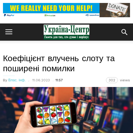
Коефіцієнт влучень слоту та
поширені помилки
By
Влас. інф.
11.06.2023
11:57
302
views