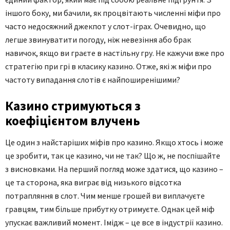
іншого боку, ми бачили, як процвітають численні міфи про
часто недосяжний джекпот у слот-іграх. Очевидно, що
легше звинуватити погоду, ніж невезіння або брак
навичок, якщо ви граєте в настільну гру. Не кажучи вже про
стратегію при грі в класику казино. Отже, які ж міфи про
частоту випадання слотів є найпоширенішими?
Казино стримуються з
коефіцієнтом влучень
Це один з найстаріших міфів про казино. Якщо хтось і може
це зробити, так це казино, чи не так? Що ж, не поспішайте
з висновками. На перший погляд може здатися, що казино –
це та сторона, яка виграє від низького відсотка
потрапляння в слот. Чим менше грошей ви виплачуєте
гравцям, тим більше прибутку отримуєте. Однак цей міф
упускає важливий момент. Імідж – це все в індустрії казино.