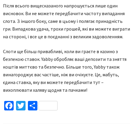
Після всього вищесказаного напрошується лише один
висновок. Ви не можете передбачити частоту випадання
слота. З іншого боку, саме в цьому і полягає принадність
гри. Випадкова удача, трохи грошей, які ви можете виграти
на стороні, і все це в поєднанні з великим задоволенням.
Слоти ще більш привабливі, коли ви граєте в казино з
безпекою ставок. Yabby обробляє ваші депозити та зняття
коштів миттєво та безпечно. Більше того, Yabby також
винагороджує вас частіше, ніж ви очікуєте. Це, мабуть,
єдина ставка, яку ви можете передбачити тут –
вихоплювати халяву щодня та пачками!
Facebook
Twitter
Поділитися