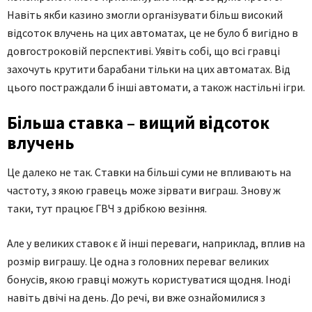
Навіть якби казино змогли організувати більш високий
відсоток влучень на цих автоматах, це не було б вигідно в
довгостроковій перспективі. Уявіть собі, що всі гравці
захочуть крутити барабани тільки на цих автоматах. Від
цього постраждали б інші автомати, а також настільні ігри.
Більша ставка – вищий відсоток
влучень
Це далеко не так. Ставки на більші суми не впливають на
частоту, з якою гравець може зірвати виграш. Знову ж
таки, тут працює ГВЧ з дрібкою везіння.
Але у великих ставок є й інші переваги, наприклад, вплив на
розмір виграшу. Це одна з головних переваг великих
бонусів, якою гравці можуть користуватися щодня. Іноді
навіть двічі на день. До речі, ви вже ознайомилися з