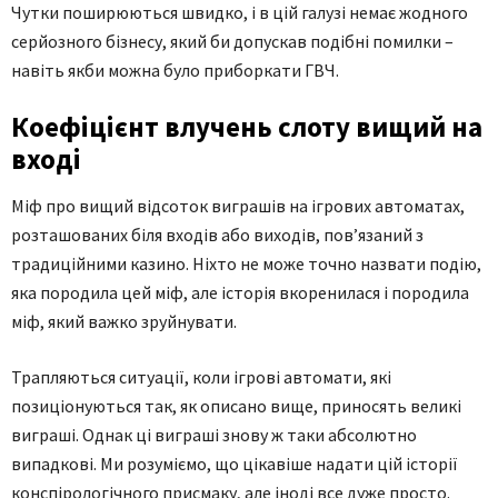
Чутки поширюються швидко, і в цій галузі немає жодного
серйозного бізнесу, який би допускав подібні помилки –
навіть якби можна було приборкати ГВЧ.
Коефіцієнт влучень слоту вищий на
вході
Міф про вищий відсоток виграшів на ігрових автоматах,
розташованих біля входів або виходів, пов’язаний з
традиційними казино. Ніхто не може точно назвати подію,
яка породила цей міф, але історія вкоренилася і породила
міф, який важко зруйнувати.
Трапляються ситуації, коли ігрові автомати, які
позиціонуються так, як описано вище, приносять великі
виграші. Однак ці виграші знову ж таки абсолютно
випадкові. Ми розуміємо, що цікавіше надати цій історії
конспірологічного присмаку, але іноді все дуже просто.