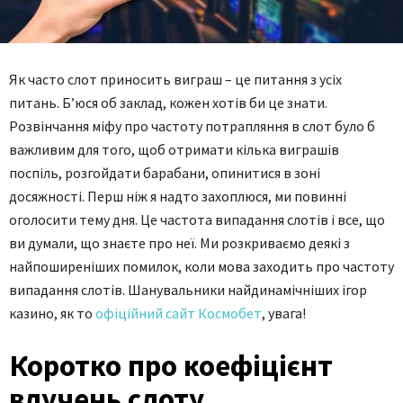
Як часто слот приносить виграш – це питання з усіх
питань. Б’юся об заклад, кожен хотів би це знати.
Розвінчання міфу про частоту потрапляння в слот було б
важливим для того, щоб отримати кілька виграшів
поспіль, розгойдати барабани, опинитися в зоні
досяжності. Перш ніж я надто захоплюся, ми повинні
оголосити тему дня. Це частота випадання слотів і все, що
ви думали, що знаєте про неї. Ми розкриваємо деякі з
найпоширеніших помилок, коли мова заходить про частоту
випадання слотів. Шанувальники найдинамічніших ігор
казино, як то
oфіційний сайт Космобет
, увага!
Коротко про коефіцієнт
влучень слоту