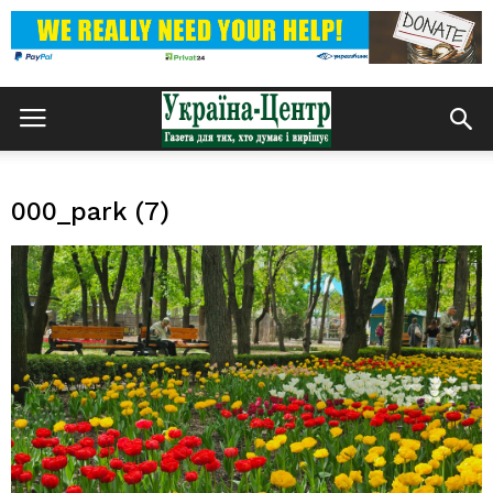
000_park (7)