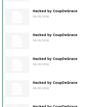
Hacked by CoupDeGrace
08.08.2026
Hacked by CoupDeGrace
08.08.2026
Hacked by CoupDeGrace
06.08.2026
Hacked by CoupDeGrace
06.08.2026
Hacked by CoupDeGrace