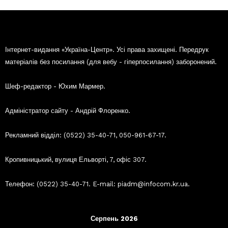
Інтернет-видання «Україна-Центр». Усі права захищені. Передрук
матеріалів без посилання (для вебу - гіперпосилання) заборонений.
Шеф-редактор - Юхим Мармер.
Адміністратор сайту - Андрій Флоренко.
Рекламний відділ: (0522) 35-40-71, 050-961-67-17.
Кропивницький, вулиця Ельворті, 7, офіс 307.
Телефон: (0522) 35-40-71. E-mail: piadm@infocom.kr.ua.
Серпень 2026