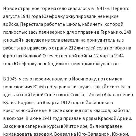
Новое страшное горе на село свалилось в 1941-м. Первого
августа 1941 года Юзефовку оккупировали немецкие
войска. Перестала работать школа, кабинеты которой
полностью засыпали зерном для отправки в Германию. 148
юношей и девушек из села вывезли на принудительные
работы во вражескую страну. 212 жителей села погибло на
фронтах Великой Отечественной войны. 12 марта 1944
года Юзефовку освободили от немецких оккупантов.
В 1945-м село переименовали в Йосиповку, потому как
польское имя Юзеф по-украински звучит как «Йосип». Был
здесь и свой Герой Советского Союза – Иосиф Афанасьевич
Кулик. Родился он 8 марта 1912 года в Йосиповке в
крестьянской семье. В селе окончил пять классов, работал
в колхозе. В июне 1941 года призван в ряды Красной Армии.
Закончив саперные курсы в Житомире, был направлен
командовать взводом. Воевал на Юго-Западном, Южном,