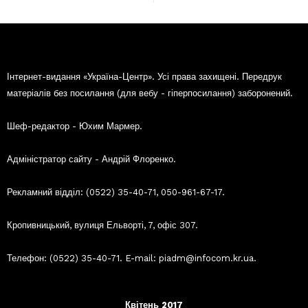
Інтернет-видання «Україна-Центр». Усі права захищені. Передрук
матеріалів без посилання (для вебу - гіперпосилання) заборонений.
Шеф-редактор - Юхим Мармер.
Адміністратор сайту - Андрій Флоренко.
Рекламний відділ: (0522) 35-40-71, 050-961-67-17.
Кропивницький, вулиця Ельворті, 7, офіс 307.
Телефон: (0522) 35-40-71. E-mail: piadm@infocom.kr.ua.
Квітень 2017