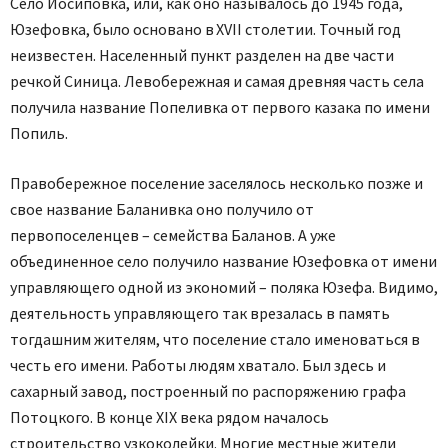
Село Йосиповка, или, как оно называлось до 1945 года,
Юзефовка, было основано в XVII столетии. Точный год
неизвестен. Населенный пункт разделен на две части
речкой Синица. Левобережная и самая древняя часть села
получила название Попеливка от первого казака по имени
Попиль.
Правобережное поселение заселялось несколько позже и
свое название Баланивка оно получило от
первопоселенцев – семейства Баланов. А уже
объединенное село получило название Юзефовка от имени
управляющего одной из экономий – поляка Юзефа. Видимо,
деятельность управляющего так врезалась в память
тогдашним жителям, что поселение стало именоваться в
честь его имени. Работы людям хватало. Был здесь и
сахарный завод, построенный по распоряжению графа
Потоцкого. В конце ХІХ века рядом началось
строительство узкоколейки. Многие местные жители