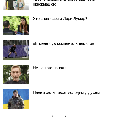
інформацією
Хто зняв чари з Лори Лумер?
«В мене був комплекс вцілілого»
Не на того напали
Навіки залишився молодим дідусем