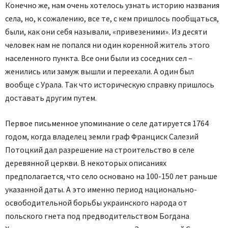
Конечно же, нам очень хотелось узнать историю названия
села, но, к сожалению, все те, с кем пришлось пообщаться,
были, как они себя называли, «привезеними». Из десяти
человек нам не попался ни один коренной житель этого
населенного пункта. Все они были из соседних сел –
женились или замуж вышли и переехали. А один был
вообще с Урала. Так что историческую справку пришлось
доставать другим путем.
Первое письменное упоминание о селе датируется 1764
годом, когда владелец земли граф Франциск Салезий
Потоцкий дал разрешение на строительство в селе
деревянной церкви. В некоторых описаниях
предполагается, что село основано на 100-150 лет раньше
указанной даты. А это именно период национально-
освободительной борьбы украинского народа от
польского гнета под предводительством Богдана