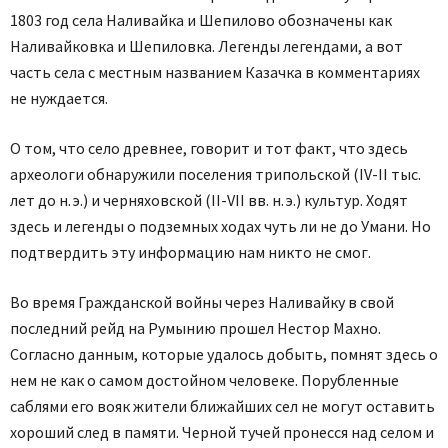
1803 год села Наливайка и Шепилово обозначены как
Наливайковка и Шепиловка. Легенды легендами, а вот
часть села с местным названием Казачка в комментариях
не нуждается.
О том, что село древнее, говорит и тот факт, что здесь
археологи обнаружили поселения трипольской (IV-II тыс.
лет до н. э.) и черняховской (II-VII вв. н. э.) культур. Ходят
здесь и легенды о подземных ходах чуть ли не до Умани. Но
подтвердить эту информацию нам никто не смог.
Во время Гражданской войны через Наливайку в свой
последний рейд на Румынию прошел Нестор Махно.
Согласно данным, которые удалось добыть, помнят здесь о
нем не как о самом достойном человеке. Порубленные
саблями его вояк жители ближайших сел не могут оставить
хороший след в памяти. Черной тучей пронесся над селом и