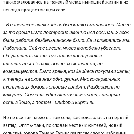
также жаловались на тяжелый уклад нынешней жизни в их
некогда процветающем селе.
– В советское время здесь был колхоз-миллионер. Много
за то время было построено именно для сельчан. У всех
была работа, бездельников не было. Да и старались мы.
Работали. Сейчас из села много молодежи убегает.
Отучились в школе и уезжают поступать в
институты. Потом, после их окончания, не
возвращаются. Было время, когда здесь покупали хаты,
а теперь на окраинах одни руины. Много окраинных
пустующих домов, которые грабят. Разбирают по
камушку. Сначала забирают весь металл, который
есть в доме, а потом – шифер и кирпичи.
Но не все так плохо в этом селе, как показалось на первый
взгляд. Опять-таки, по словам местных жителей, новый
сельский голова Тамара Гасинская после своего избрания