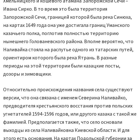
Хмельницкого и кошевого атамана Запорожской Сечи –
Ивана Сирко. В то время это была территория
Запорожской Сечи, границей которой была река Синюха,
на картах 1649 года она уже достигала границ Уманского
казачьего полка, поглотив полностью территорию
нынешнего Голованевского района. Вполне вероятно, что
Наливайка стояла на распутье одного из татарских путей,
ориентиром которого была река Ятрань. В разные
периоды на этой территории были казацкие посты,
дозоры и зимовщики.
Относительно происхождения названия села существуют
версии, что она связана с именем Северина Наливайко,
предводителя крестьянского восстания против польских
угнетателей 1594-1596 годов, или другого казака с такой же
фамилией. Предполагается также, что село основали
выходцы из села Наливайковка Киевской области. И для
этого есть основания. На картах Подольской губернии за