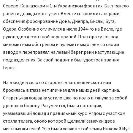
Северо-Кавказском и 1-м Украинском фронтах. Был тяжело
ранен и дважды контужен. Вместе со своими саперами
обеспечил форсирование Дона, Днепра, Вислы, Буга,
Одера. Особенно отличился в июле 1944-го на Висле, где
руководил десантной переправой. Полтора суток под
минометным обстрелом и пулеметным огнем со своим
взводом переправлял на левый берег реки наступающие
подразделения. За свой подвиг и был удостоен звания
Героя.
На въезде в село со стороны Благовещенского нам
бросилась в глаза нетипичная для наших дней картина.
Старенькая лошадка устало шла по полю и тянула за собой
древнюю борону. Разумеется, был и погонщик,
указывавший лошади правильный курс. Рядом с участком
стояла телега, около которой щелкали семечки двое
местных жителей. Это были хозяин этой земли Николай Иус