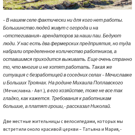
– В нашем селе фактически ни для кого нет работы.
Большинство людей живут с огорода и на
«отстегивания» арендаторов за наши паи. Бедуют
люди. У нас есть два фермерских предприятия, но туда
набрали определенное количество работников, а
оставшимся приходится выживать. Еще очень странно
то, что многие и не хотят работать. Такая же
ситуация с безработицей в соседних селах – Мечиславке
и Больших Троянах. На родине Михаила Поплавского
(Мечиславка. - Авт.)
, в его хозяйстве, тоже не все так
гладко, как кажется. Требования к работникам
большие, а платят гроши, - рассказал Николай.
Две местные жительницы с велосипедами, которых мы
встретили около красивой церкви – Татьяна и Мария, -