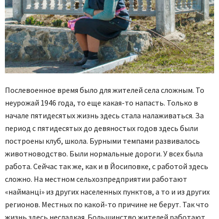
Послевоенное время было для жителей села сложным. То
неурожай 1946 года, то еще какая-то напасть. Только в
начале пятидесятых жизнь здесь стала налаживаться. За
период с пятидесятых до девяностых годов здесь были
построены клуб, школа. Бурными темпами развивалось
животноводство. Были нормальные дороги. У всех была
работа. Сейчас так же, как и в Йосиповке, с работой здесь
сложно. На местном сельхозпредприятии работают
«найманці» из других населенных пунктов, а то и из других
регионов. Местных по какой-то причине не берут. Так что
жизнь здесь несладкая. Большинство жителей работают