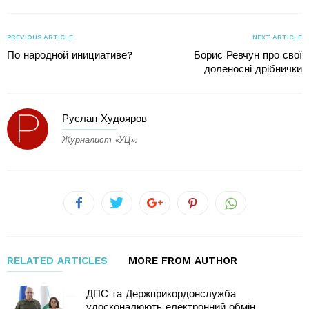
PREVIOUS ARTICLE
NEXT ARTICLE
По народной инициативе?
Борис Ревчун про свої
доленосні дрібнички
Руслан Худояров
Журналист «УЦ».
RELATED ARTICLES
MORE FROM AUTHOR
ДПС та Держприкордонслужба
удосконалюють електронний обмін