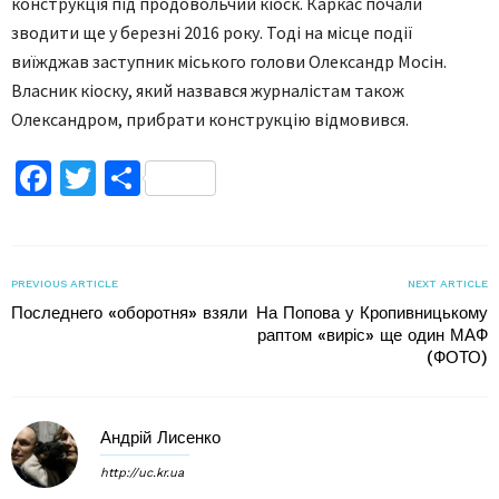
конструкція під продовольчий кіоск. Каркас почали
зводити ще у березні 2016 року. Тоді на місце події
виїжджав заступник міського голови Олександр Мосін.
Власник кіоску, який назвався журналістам також
Олександром, прибрати конструкцію відмовився.
Facebook
Twitter
Поділитися
PREVIOUS ARTICLE
NEXT ARTICLE
Последнего «оборотня» взяли
На Попова у Кропивницькому
раптом «виріс» ще один МАФ
(ФОТО)
Андрій Лисенко
http://uc.kr.ua