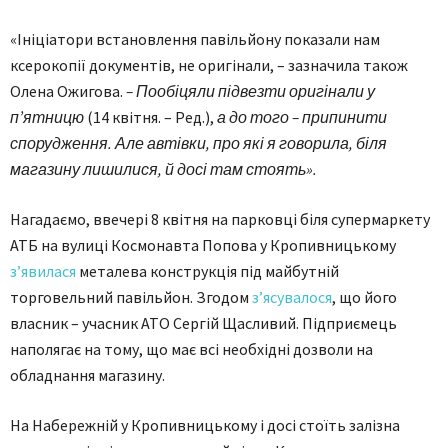
«Ініціатори встановлення павільйону показали нам
ксерокопії документів, не оригінали, – зазначила також
Олена Ожигова.
– Пообіцяли підвезти оригінали у
п’ятницю
(14 квітня. – Ред.),
а до того – припинити
спорудження. Але автівки, про які я говорила, біля
магазину лишилися, й досі там стоять».
Нагадаємо, ввечері 8 квітня на парковці біля супермаркету
АТБ на вулиці Космонавта Попова у Кропивницькому
з’явилася
металева конструкція під майбутній
торговельний павільйон. Згодом
з’ясувалося
, що його
власник – учасник АТО Сергій Щасливий. Підприємець
наполягає на тому, що має всі необхідні дозволи на
обладнання магазину.
На Набережній у Кропивницькому і досі стоїть залізна