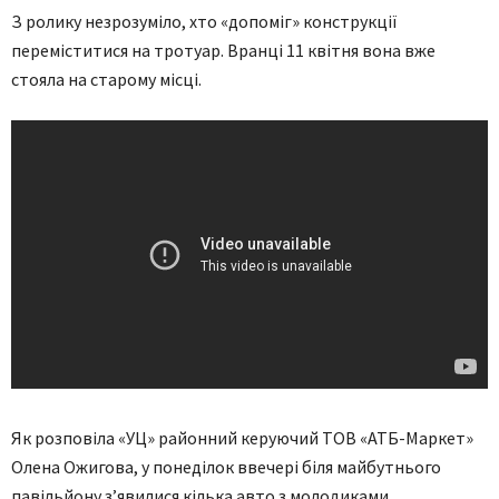
З ролику незрозуміло, хто «допоміг» конструкції
переміститися на тротуар. Вранці 11 квітня вона вже
стояла на старому місці.
Як розповіла «УЦ» районний керуючий ТОВ «АТБ-Маркет»
Олена Ожигова, у понеділок ввечері біля майбутнього
павільйону з’явилися кілька авто з молодиками