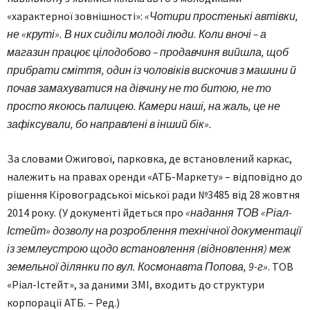
«характерної зовнішності»:
«Чотири простенькі автівки,
не «круті». В них сиділи молоді люди. Коли вночі – а
магазин працює цілодобово – продавчиня вийшла, щоб
прибрати сміття, один із чоловіків вискочив з машини й
почав замахуватися на дівчину не то битою, не то
просто якоюсь палицею. Камери наші, на жаль, це не
зафіксували, бо направлені в інший бік».
За словами Ожигової, парковка, де встановлений каркас,
належить на правах оренди «АТБ-Маркету» – відповідно до
рішення Кіровоградської міської ради №3485 від 28 жовтня
2014 року. (У документі йдеться про
«надання ТОВ «Ріал-
Істейт» дозволу на розроблення технічної документації
із землеустрою щодо встановлення (відновлення) меж
земельної ділянки по вул. Космонавта Попова, 9-г»
. ТОВ
«Ріал-Істейт», за даними ЗМІ, входить до структури
корпорації АТБ. – Ред.)