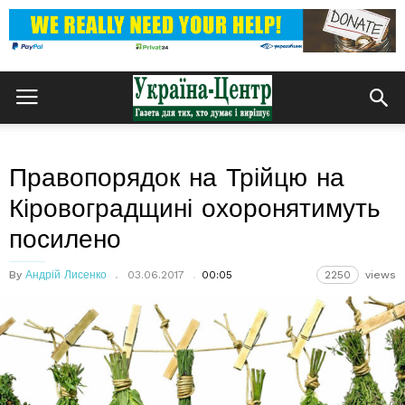
Правопорядок на Трійцю на
Кіровоградщині охоронятимуть
посилено
By
Андрій Лисенко
03.06.2017
00:05
2250
views