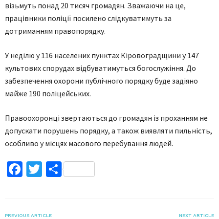
візьмуть понад 20 тисяч громадян. Зважаючи на це,
працівники поліції посилено слідкуватимуть за
дотриманням правопорядку.
У неділю у 116 населених пунктах Кіровоградщини у 147
культових спорудах відбуватимуться богослужіння. До
забезпечення охорони публічного порядку буде задіяно
майже 190 поліцейських.
Правоохоронці звертаються до громадян із проханням не
допускати порушень порядку, а також виявляти пильність,
особливо у місцях масового перебування людей.
Facebook
Twitter
Поділитися
PREVIOUS ARTICLE
NEXT ARTICLE