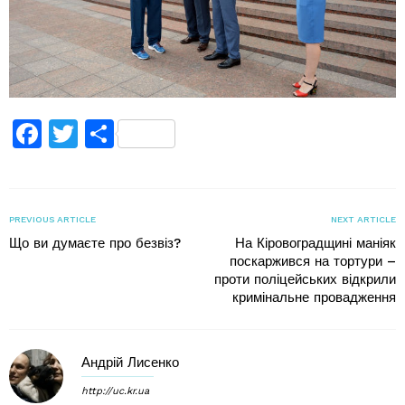
Facebook
Twitter
Поділитися
PREVIOUS ARTICLE
NEXT ARTICLE
Що ви думаєте про безвіз?
На Кіровоградщині маніяк
поскаржився на тортури –
проти поліцейських відкрили
кримінальне провадження
Андрій Лисенко
http://uc.kr.ua