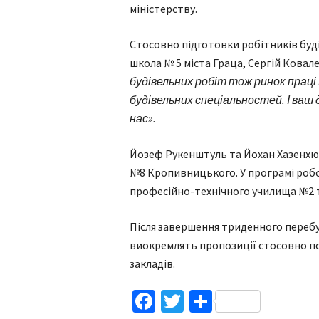
міністерству.
Стосовно підготовки робітників будів
школа № 5 міста Граца, Сергій Ковал
будівельних робіт тож ринок праці
будівельних спеціальностей. І ваш 
нас».
Йозеф Рукенштуль та Йохан Хазенхю
№8 Кропивницького. У програмі робо
професійно-технічного училища №2 т
Після завершення триденного перебу
виокремлять пропозиції стосовно по
закладів.
Facebook
Twitter
Поділитис