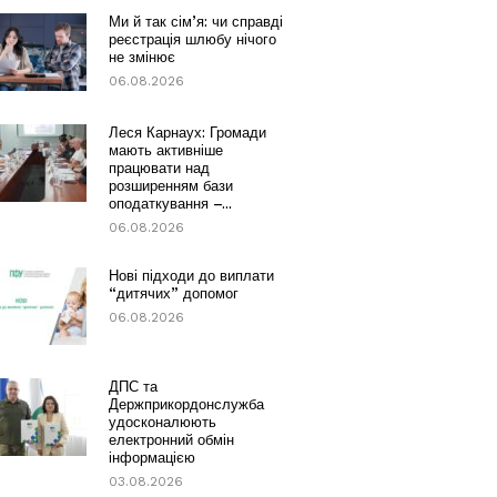
Ми й так сім’я: чи справді
реєстрація шлюбу нічого
не змінює
06.08.2026
Леся Карнаух: Громади
мають активніше
працювати над
розширенням бази
оподаткування –...
06.08.2026
Нові підходи до виплати
“дитячих” допомог
06.08.2026
ДПС та
Держприкордонслужба
удосконалюють
електронний обмін
інформацією
03.08.2026