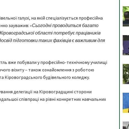
ельної галузі, на якій спеціалізується професійна
енко зауважив:
«Сьогодні проводиться багато
 Кіровоградської області потребує працівників
досвід підготовки таких фахівців є важливим для
тль вже побували у професійно-технічному училищі
чого візиту – також ознайомлення з роботою
а Кіровоградського будівельного коледжу.
вання делегації на Кіровоградщині сторони
дальшої співпраці на рівні конкретних навчальних
я