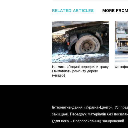
RELATED ARTICLES
MORE FROM
На миколаївщині перекрили трасу
Фотофак
і вимагають ремонту дороги
(+відео)
Інтернет-видання «Україна-Центр». Усі пра
захищені. Передрук матеріалів без посила
(для вебу - гіперпосилання) заборонений.