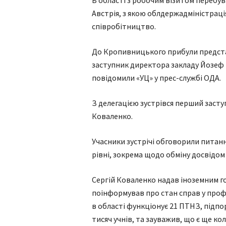
В області з робочим візитом перебув
Австрія, з якою облдержадміністраці
співробітництво.
До Кропивницького прибули предста
заступник директора закладу Йозеф
повідомили «УЦ» у прес-службі ОДА.
З делегацією зустрівся перший засту
Коваленко.
Учасники зустрічі обговорили питан
рівні, зокрема щодо обміну досвідом
Сергій Коваленко надав іноземним г
поінформував про стан справ у проф
в області функціонує 21 ПТНЗ, підпо
тисяч учнів, та зауважив, що є ще к