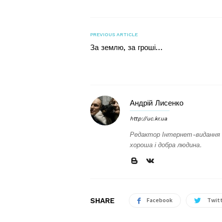
PREVIOUS ARTICLE
За землю, за гроші…
Андрій Лисенко
http://uc.kr.ua
Редактор Інтернет-видання 
хороша і добра людина.
SHARE
Facebook
Twit