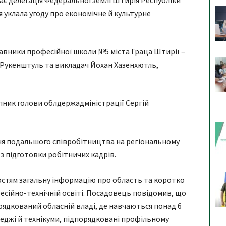
ає делегація Федеральної землі Штирія Республіки
я уклала угоду про економічне й культурне
вники професійної школи №5 міста Граца Штирії –
 Рукенштуль та викладач Йохан Хазенхютль,
пник голови облдержадміністрації Сергій
ня подальшого співробітництва на регіональному
 з підготовки робітничих кадрів.
остям загальну інформацію про область та коротко
есійно-технічній освіті. Посадовець повідомив, що
рядкований обласній владі, де навчаються понад 6
оледжі й технікуми, підпорядковані профільному