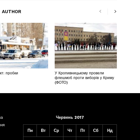
 AUTHOR
т: пробки
У Кропивницькому провели
флешмоб проти виборів у Криму
(ФОТО)
ва
Червень 2017
ння
Пн
Вт
Ср
Чт
Пт
Сб
Нд