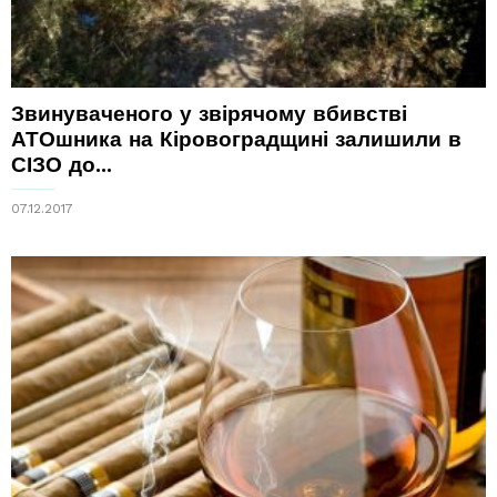
Звинуваченого у звірячому вбивстві
АТОшника на Кіровоградщині залишили в
СІЗО до...
07.12.2017