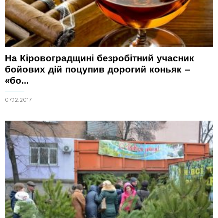
На Кіровоградщині безробітний учасник
бойових дій поцупив дорогий коньяк –
«бо...
07.12.2017