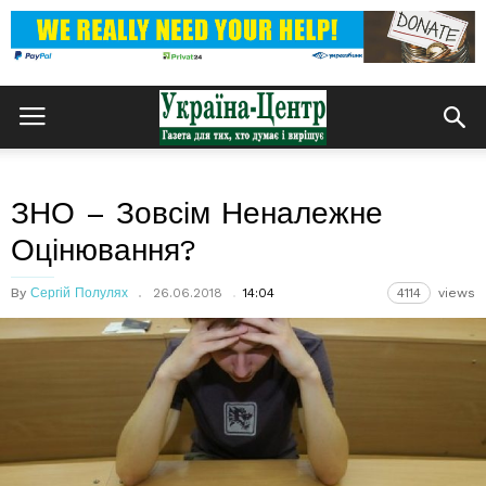
ЗНО – Зовсім Неналежне
Оцінювання?
By
Сергій Полулях
26.06.2018
14:04
4114
views