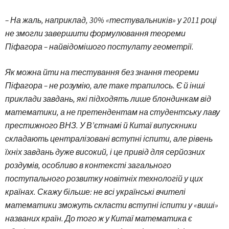
– На жаль, наприклад, 30% «тестувальників» у 2011 році
не змогли завершити формулювання теореми
Піфагора – найвідомішого постулату геометрії.
Як можна йти на тестування без знання теореми
Піфагора – не розумію, але таке трапилось. Є й інші
приклади завдань, які підходять лише блондинкам від
математики, а не претендентам на студентську лаву
престижного ВНЗ. У В’єтнамі й Китаї випуск­ники
складають централізовані вступні іспити, але рівень
їхніх завдань дуже високий, і це привід для серйозних
роздумів, особливо в контексті загального
поступального розвитку новітніх технологій у цих
країнах. Скажу більше: не всі українські вчителі
математики зможуть скласти вступні іспити у «виші»
названих країн. До того ж у Китаї математика є