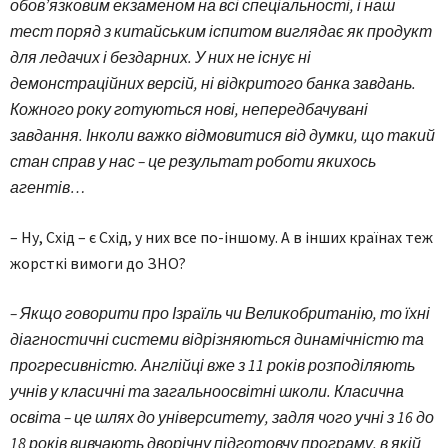
обов’язковим екзаменом на всі спеціальності, і наш
тест поряд з китайським іспитом виглядає як продукт
для ледачих і бездарних. У них не існує ні
демонстраційних версій, ні відкритого банка завдань.
Кожного року готуються нові, непередбачувані
завдання. Інколи важко відмовитися від думки, що такий
стан справ у нас – це результат роботи якихось
агентів…
– Ну, Схід – є Схід, у них все по-іншому. А в інших країнах теж
жорсткі вимоги до ЗНО?
– Якщо говорити про Ізраїль чи Великобританію, то їхні
діагностичні системи відрізняються динамічністю та
прогресивністю. Англійці вже з 11 років розподіляють
учнів у класичні та загальноосвітні школи. Класична
освіта – це шлях до університету, задля чого учні з 16 до
18 років вивчають дворічну підготовчу програму, в якій