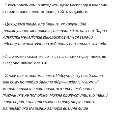
– Якось зовсім сумно виходить, адже насправді в нас є учні
з гарантованою якістю знань, тобто медалісти.
– Це окрема тема, але інакше, як корупційне
штампування медалістів, це явище й не назвеш. Зараз
кількість медалістів використовується заради
підвищення так званого рейтингу навчальних закладів.
– А що можна сказати про якість шкільних підручників, як
складової якісної освіти?
– Знову-таки, окрема тема. Підручників у нас багато,
але кому потрібно багато підручників? Ні учням, ні
методистам-інспекторам, ні вчителям багато
підручників не потрібно. Можна припустити, що такий
стан справ, коли для кожного класу підручники з
математики від різних авторів вигідне лише