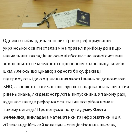
Одним із найкардинальніших кроків реформування
української освіти стала зміна правил прийому до вищіх
навчальних закладів на основі абсолютно нової системи
зовнішнього незалежного оцінювання знань випускників
шкіл. Але ось що цікаво; з одного боку, фахівці
підтримують ідею оцінювання якості знань за допомогою
ЗНО, а з іншого – все частіше лунають нарікання на низький
рівень знань, які демонструють випускники. У такому разі,
куди нас заведе реформа освіти і чи потрібна вона в
такому вигляді? Пропонуємо почути думку
Олега
Зеленяка
, викладача математики та інформатики НВК
«Олександрійський колегіум – спеціалізована школа»,