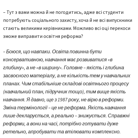
– Тут з вами можна й не погодитись, адже всі студенти
потребують соціального захисту, хоча й не всі випускники
стають великими керівниками. Можливо всі оці перекоси
зможе виправити освітня реформа?
– Боюся, що навпаки. Освіта повинна бути
консервативною, навчання має розвиватися «в
глибину», а не «в ширину». Головне – якість і глибина
засвоєного матеріалу, а не кількість тем у навчальних
планах. Чим стабільніше складові освітнього процесу
(навчальний план, підручник тощо), тим вище якість
навчання. Я давно, ще з 1987 року, не вірю в реформи.
Зміна термінології – це не реформа. Якість навчання
лише декларується, а реально – знижується. Справжні
реформи, а вони на часі, потрібно готувати дуже
ретельно, апробувати та втілювати комплексно.