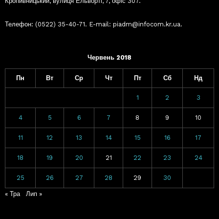
Кропивницький, вулиця Ельворті, 7, офіс 307.
Телефон: (0522) 35-40-71. E-mail: piadm@infocom.kr.ua.
Червень 2018
Пн
Вт
Ср
Чт
Пт
Сб
Нд
1
2
3
4
5
6
7
8
9
10
11
12
13
14
15
16
17
18
19
20
21
22
23
24
25
26
27
28
29
30
« Тра
Лип »