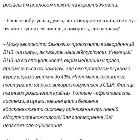
російським аналогом теж не на користь України.
– Раніше побутувала думка, що за кордоном взагалі не існує
ніяких вступних екзаменів, а виходить, що навпаки?
– Можу заспокоїти бажаючих проскочити в закордонний
ВНЗ «на шару», як кажуть наші абітурієнти. У німецькі
ВНЗ на всі спеціальності, окрім медицини й права,
приймаються всі бажаючі, але вже протягом першого
курсу відраховується до 40%. Натомість технології
тестування широко використовуються в США, Франції
та інших розвинених країнах. Головне – ефективність
системи, а ще ми повинні мати бажання
вдосконалювати систему оцінювання при повній
відсутності можливості для спотворення ідеї
незалежного оцінювання.