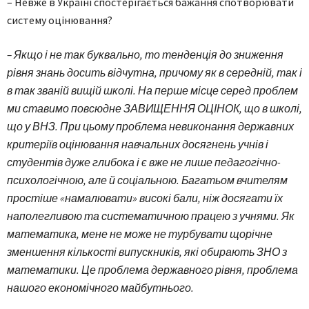
– Невже в Україні спостерігається бажання спотворювати
систему оцінювання?
– Якщо і не так буквально, то тенденція до зниження
рівня знань досить відчутна, причому як в середній, так і
в так званій вищій школі. На перше місце серед проблем
ми ставимо повсюдне ЗАВИЩЕННЯ ОЦІНОК, що в школі,
що у ВНЗ. При цьому проблема невиконання державних
критеріїв оцінювання навчальних досягнень учнів і
студентів дуже глибока і є вже не лише педагогічно-
психологічною, але й соціальною. Багатьом вчителям
простіше «намалювати» високі бали, ніж досягати їх
наполегливою та систематичною працею з учнями. Як
математика, мене не може не турбувати щорічне
зменшення кількості випускників, які обирають ЗНО з
математики. Це проблема державного рівня, проблема
нашого економічного майбутнього.