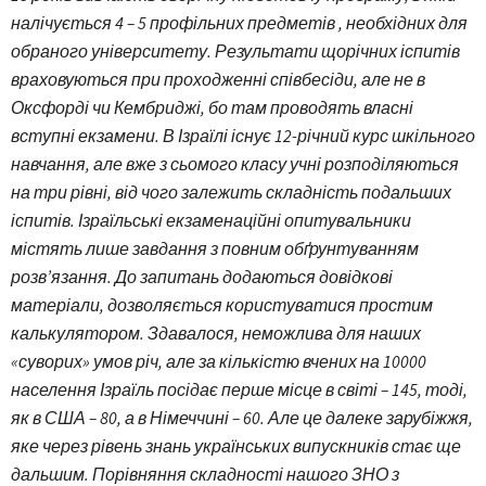
налічується 4 – 5 профільних предметів , необхідних для
обраного університету. Результати щорічних іспитів
враховуються при проходженні співбесіди, але не в
Оксфорді чи Кембриджі, бо там проводять власні
вступні екзамени. В Ізраїлі існує 12-річний курс шкільного
навчання, але вже з сьомого класу учні розподіляються
на три рівні, від чого залежить складність подальших
іспитів. Ізраїльські екзаменаційні опитувальники
містять лише завдання з повним обґрунтуванням
розв’язання. До запитань додаються довідкові
матеріали, дозволяється користуватися простим
калькулятором. Здавалося, неможлива для наших
«суворих» умов річ, але за кількістю вчених на 10000
населення Ізраїль посідає перше місце в світі – 145, тоді,
як в США – 80, а в Німеччині – 60. Але це далеке зарубіжжя,
яке через рівень знань українських випускників стає ще
дальшим. Порівняння складності нашого ЗНО з