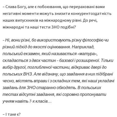
– Слава Богу, але є побоювання, що перераховані вами
негативні моменти можуть знизити конкурентоздатність
наших випускників на міжнародному рівні. До речі,
міжнародні та наші тести ЗНО подібні?
– Ні, вони різні, бо використовують різну філософію чи
різний підхід до якості оцінювання. Наприклад,
польський екзамен, який називається «матура»,
складається з двох частин – базової і розширеної. Тільки
вибір другої, поглибленої частини, відкриває двері до
польських ВНЗ. Але відзначу, що завдання в них підібрані
чесно, містять вправи і з складних тем, які наші укладачі
завдань для ЗНО старанно обходять. В польських
тестах відсутні завдання, які соромно пропонувати
учням навіть 7-х класів…
– І таке є?