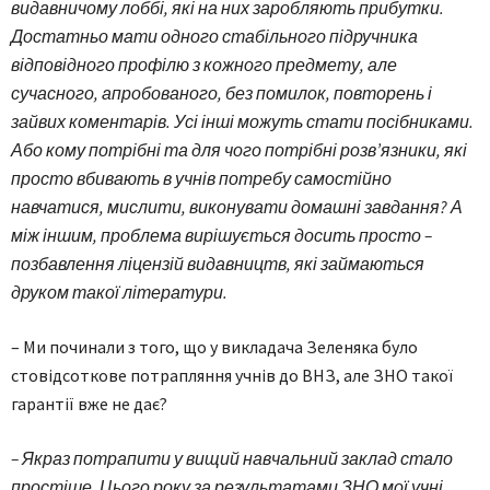
видавничому лоббі, які на них заробляють прибутки.
Достатньо мати одного стабільного підручника
відповідного профілю з кожного предмету, але
сучасного, апробованого, без помилок, повторень і
зайвих коментарів. Усі інші можуть стати посібниками.
Або кому потрібні та для чого потрібні розв’язники, які
просто вбивають в учнів потребу самостійно
навчатися, мислити, виконувати домашні завдання? А
між іншим, проблема вирішується досить просто –
позбавлення ліцензій видавництв, які займаються
друком такої літератури.
– Ми починали з того, що у викладача Зеленяка було
стовідсоткове потрапляння учнів до ВНЗ, але ЗНО такої
гарантії вже не дає?
– Якраз потрапити у вищий нав­чальний заклад стало
простіше. Цього року за результатами ЗНО мої учні