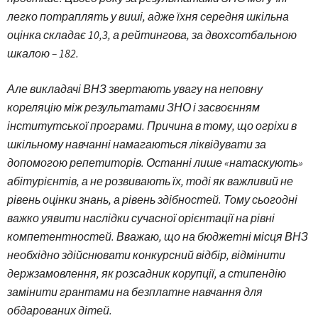
легко потраплять у виші, адже їхня середня шкільна
оцінка складає 10,3, а рейтингова, за двохсотбальною
шкалою – 182.
Але викладачі ВНЗ звертають увагу на неповну
кореляцію між результатами ЗНО і засвоєнням
інститутської програми. Причина в тому, що огріхи в
шкільному навчанні намагаються ліквідувати за
допомогою репетиторів. Останні лише «натаскують»
абітурієнтів, а не розвивають їх, тоді як важливий не
рівень оцінки знань, а рівень здібностей. Тому сьогодні
важко уявити наслідки сучасної орієнтації на рівні
компетентностей. Вважаю, що на бюджетні місця ВНЗ
необхідно здійснювати конкурсний відбір, відмінити
держзамовлення, як розсадник корупції, а стипендію
замінити грантами на безплатне навчання для
обдарованих дітей.