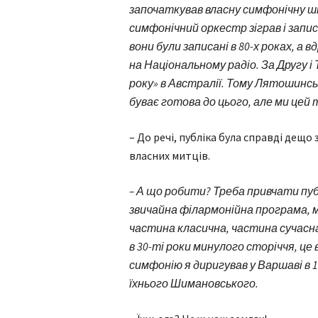
започаткував власну симфонічну шко
симфонічний оркестр зіграв і запис
вони були записані в 80-х роках, а в
на Національному радіо. За Другу 
року» в Австралії. Тому Лятошинсь
буває готова до цього, але ми цей
– До речі, публіка була справді дещо
власних митців.
– А що робити? Треба привчати пуб
звичайна філармонійна програма, му
частина класична, частина сучасн
в 30-ті роки минулого сторіччя, це 
симфонію я диригував у Варшаві в 1
їхнього Шимановського.