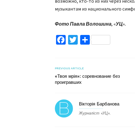
возможно, кто-то из них через неско
музыкантам из национального симфо
Фото Павла Волошина, «УЦ».
Facebook
Twitter
Поділитис
PREVIOUS ARTICLE
«Твоя мрія»: соревнование без
проигравших
Вікторія Барбанова
Журналіст «УЦ».