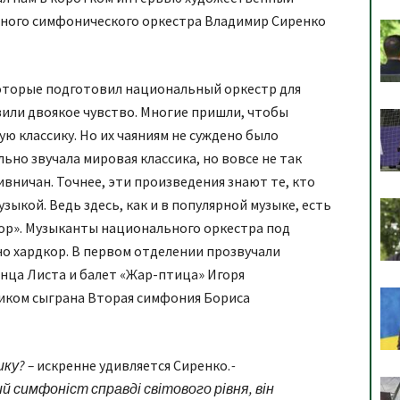
ного симфонического оркестра Владимир Сиренко
которые подготовил национальный оркестр для
вили двоякое чувство. Многие пришли, чтобы
ю классику. Но их чаяниям не суждено было
ьно звучала мировая классика, но вовсе не так
вничан. Точнее, эти произведения знают те, кто
зыкой. Ведь здесь, как и в популярной музыке, есть
кор». Музыканты национального оркестра под
о хардкор. В первом отделении прозвучали
нца Листа и балет «Жар-птица» Игоря
ликом сыграна Вторая симфония Бориса
ику? –
искренне удивляется Сиренко.
-
 симфоніст справді світового рівня, він