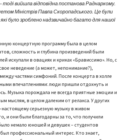
 – тоді вийшла відповідна постанова Раднаркому.
нетом Міністрів Павла Скоропадського. Це були
за які було зроблено надзвичайно багато для нашої
енную концертную программу была в целом
тов, сложность и глубина произведений были
ей искупали в овациях и криках «Брависсимо». Но, с
 свое неведение (а может, непонимание?),
между частями симфоний. После концерта в холле
ными впечатлениями: люди пришли отдохнуть и
лось. Музыка порождала не всегда приятные эмоции и
м мыслям, в целом далеким от релакса. У других
о-настоящему серьезную музыку в живом
о, и они были благодарны за то, что получили
было немало юношей и девушек – студентов
о был профессиональный интерес. Кто знает,