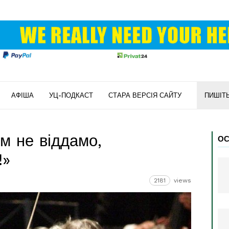
АФІША
УЦ-ПОДКАСТ
СТАРА ВЕРСІЯ САЙТУ
ПИШІТ
м не віддамо,
ОС
!»
2181
views