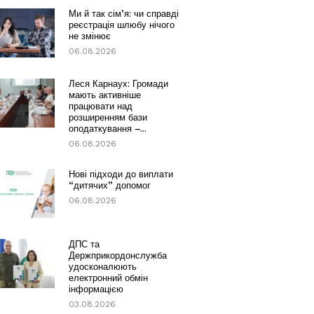
Ми й так сім’я: чи справді
реєстрація шлюбу нічого
не змінює
06.08.2026
Леся Карнаух: Громади
мають активніше
працювати над
розширенням бази
оподаткування –...
06.08.2026
Нові підходи до виплати
“дитячих” допомог
06.08.2026
ДПС та
Держприкордонслужба
удосконалюють
електронний обмін
інформацією
03.08.2026