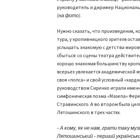
руководитель и дирижер Националь
(на фото)
.
Нужно сказать, что произведения, 
тура, у кропивницкого зрителя оста
услышать знакомую с детства мирову
сбыться: со сцены театра действител
хорошо знакомая большинству кропи
всерьез увлекается академической му
своя «попса» и свой условный «хард
руководством Сиренко играли именн
симфоническая поэма «Мазепа» Фере
Стравинского. А во втором была це
Лятошинского в трех частях.
– А кому, як не нам, грати таку муз
Лятошинський – перший український