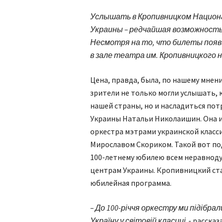
Услышать в Кропивницком Национ
Украины – редчайшая возможность
Несмотря на то, что билеты появи
в зале театра им. Кропивницкого 
Цена, правда, была, по нашему мнени
зрители не только могли услышать, 
нашей страны, но и насладиться п
Украины Натальи Николаишин. Она и
оркестра мэтрами украинской класс
Мирославом Скориком. Такой вот по
100-летнему юбилею всем неравноду
центрам Украины. Кропивницкий стал
юбилейная программа.
– До 100-річчя оркестру ми підібра
Україну у світовій класиці,
- расска