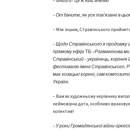
– Їхнього? Це ж наш земляк!
– От бачите, як усе пов’язане в цьом
– Між іншим, Стравінського прийня
– Щодо Стравінського я продовжу ц
прямому ефірі ТБ: «Рахманінова ми
Стравінський – українець, коріння 
фестивалю імені Стравінського. Ро
має козацькі корені, сам композит
Україні.
– Вам як художньому керівнику випал
неймовірна дата, особливо враховую
колектив!
– У роки Громадянської війни оркес