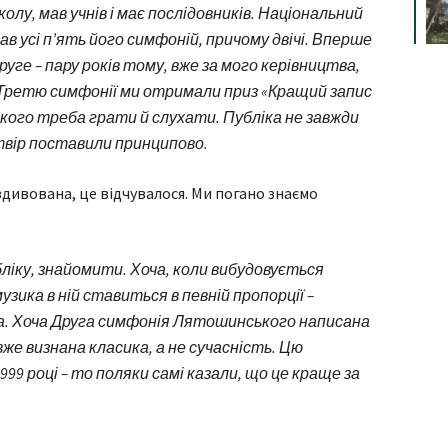
лу, мав учнів і має послідовників. Національний
ав усі п’ять його симфоній, причому двічі. Вперше
друге – пару років тому, вже за мого керівництва,
і Третю симфонії ми отримали приз «Кращий запис
кого треба грати й слухати. Публіка не завжди
 твір поставили принципово.
 здивована, це відчувалося. Ми погано знаємо
ліку, знайомити. Хоча, коли вибудовується
зика в ній ставиться в певній пропорції –
а. Хоча Друга симфонія Лятошинського написана
вже визнана класика, а не сучасність. Цю
999 році – то поляки самі казали, що це краще за