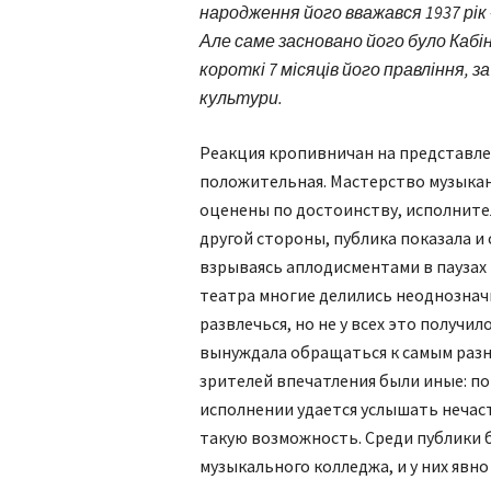
народження його вважався 1937 рік
Але саме засновано його було Кабі
короткі 7 місяців його правління, 
культури.
Реакция кропивничан на представл
положительная. Мастерство музыкан
оценены по достоинству, исполнител
другой стороны, публика показала и
взрываясь аплодисментами в паузах 
театра многие делились неоднознач
развлечься, но не у всех это получи
вынуждала обращаться к самым разны
зрителей впечатления были иные: п
исполнении удается услышать нечаст
такую возможность. Среди публики 
музыкального колледжа, и у них явн