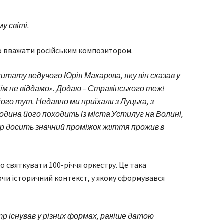
у світі.
то вважати російським композитором.
итату ведучого Юрія Макарова, яку він сказав у
 їм не віддамо». Додаю – Стравінського теж!
його тут. Недавно ми приїхали з Луцька, з
дина його походить із міста Устилуг на Волині,
ор досить значний проміжок життя прожив в
о святкувати 100-річчя оркестру. Це така
чи історичний контекст, у якому сформувався
тр існував у різних формах, раніше датою