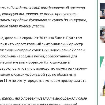
альный академический симфонический оркестр
, которую мы просто не могли пропустить.
лись в продаже буквально за сутки до концерта,
негде было яблоку упасть.
ю, довольно скромная: 70 грн за билет. При этом
как и что играет главный симфонический оркестр
отрясающим сопрано солистки Национальной оперы
сполняла народные песни, обработанные для
ической музыки – Борисом Лятошинским и
дарок подготовило руководство оркестра к своему
шным к классике: большой тур по областным
 11-м по счету городом, в котором прозвучала эта
ли твори, які б презентували та відображали саме
зал нам в коротком интервью художественный