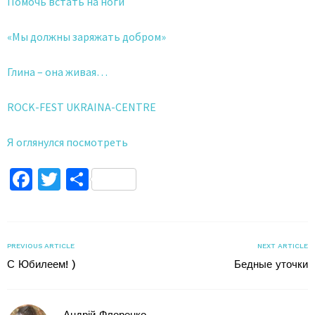
Помочь встать на ноги
«Мы должны заряжать добром»
Глина – она живая…
ROCK-FEST UKRAINA-CENTRE
Я оглянулся посмотреть
Facebook
Twitter
Поділитися
PREVIOUS ARTICLE
NEXT ARTICLE
С Юбилеем! )
Бедные уточки