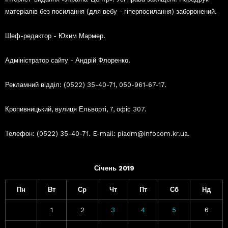
матеріалів без посилання (для вебу - гіперпосилання) заборонений.
Шеф-редактор - Юхим Мармер.
Адміністратор сайту - Андрій Флоренко.
Рекламний відділ: (0522) 35-40-71, 050-961-67-17.
Кропивницький, вулиця Ельворті, 7, офіс 307.
Телефон: (0522) 35-40-71. E-mail: piadm@infocom.kr.ua.
Січень 2019
Пн
Вт
Ср
Чт
Пт
Сб
Нд
1
2
3
4
5
6