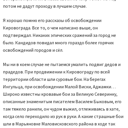
потом не дадут проходу в лучшем случае.
Я хорошо помню его рассказы об освобождении
Кировограда. Все то, о чем написано выше, он
подтверждал. Никаких эпических сражений за город не
было. Кандидов повидал много гораздо более горячих
освобождений городов и сёл.
Мы ни в коем случае не пытаемся умалить подвиг дедов и
прадедов. При продвижении к Кировограду по всей
территории области шли суровые бои. На берегах
Ингульца, при освобождении Малой Виски, Аджамки…
Широко известны кровавые бои за Великую Северинку,
описанные знаменитым писателем Василем Быковым, его
там тяжело ранили, он чудом выжил, отлеживаясь в хате,
когда село переходило из рук в руки. А какие страшные бои
шли в Марьяновке Маловисковского района в ходе так