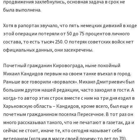
продвижения захлебнулись, основная задача в срок не
была выполнена.
Хотя в рапортах звучало, что пять немецких дивизий в ходе
этой операции потеряли от 50 до 75 процентов личного
состава, то есть тысяч 250. О потерях советских войск нет
официальных данных, они засекречены.
Почетный гражданин Кировограда, ныне покойный
Михаил Кандидов первым на своем танке въехал в город.
Раньше все говорили «ворвался». Михаил Дмитриевич был
большим другом нашей редакции, часто заходил в гости. А
когда-то автор этих строк вместе с ним на три дня ездил в
Харьковскую область – Кандидов, кроме всего, был еще и
почетным гражданином поселка Пересечное. В тот раз он
много рассказывал такого, что не печатают в газетах, да и
сейчас не стоит, иначе те, кто сегодня называет себя
ветераном (хотя им в массе своей почему-то лет по 70),