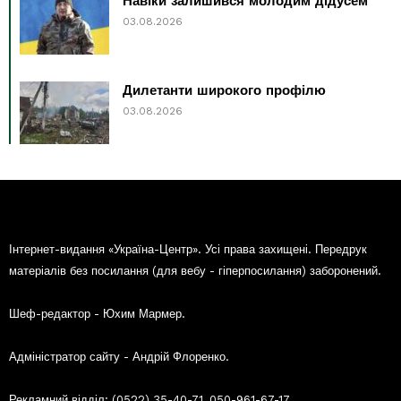
Навіки залишився молодим дідусем
03.08.2026
Дилетанти широкого профілю
03.08.2026
Інтернет-видання «Україна-Центр». Усі права захищені. Передрук
матеріалів без посилання (для вебу - гіперпосилання) заборонений.
Шеф-редактор - Юхим Мармер.
Адміністратор сайту - Андрій Флоренко.
Рекламний відділ: (0522) 35-40-71, 050-961-67-17.