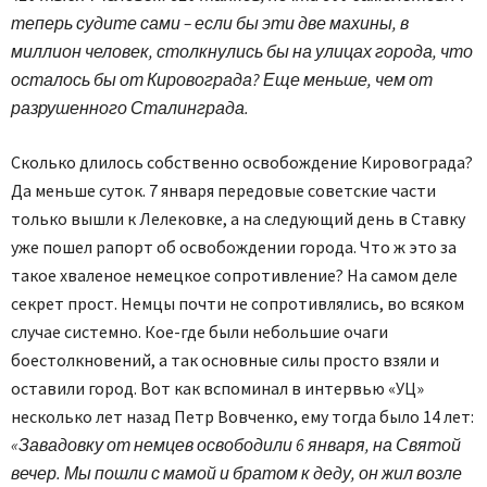
теперь судите сами – если бы эти две махины, в
миллион человек, столкнулись бы на улицах города, что
осталось бы от Кировограда? Еще меньше, чем от
разрушенного Сталинграда.
Сколько длилось собственно освобождение Кировограда?
Да меньше суток. 7 января передовые советские части
только вышли к Лелековке, а на следующий день в Ставку
уже пошел рапорт об освобождении города. Что ж это за
такое хваленое немецкое сопротивление? На самом деле
секрет прост. Немцы почти не сопротивлялись, во всяком
случае системно. Кое-где были небольшие очаги
боестолкновений, а так основные силы просто взяли и
оставили город. Вот как вспоминал в интервью «УЦ»
несколько лет назад Петр Вовченко, ему тогда было 14 лет:
«Завадовку от немцев освободили 6 января, на Святой
вечер. Мы пошли с мамой и братом к деду, он жил возле