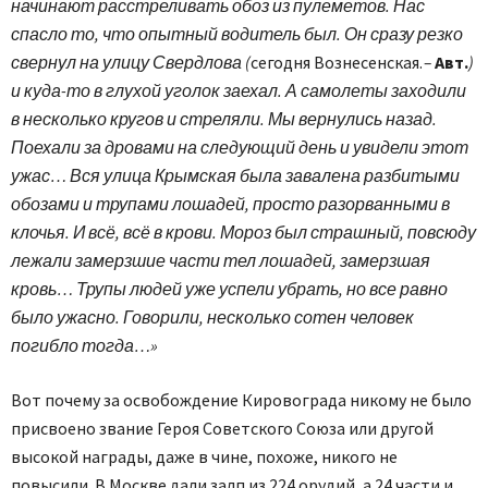
начинают расстреливать обоз из пулеметов. Нас
спасло то, что опытный водитель был. Он сразу резко
свернул на улицу Свердлова (
сегодня Вознесенская.
–
Авт.
)
и куда-то в глухой уголок заехал. А самолеты заходили
в несколько кругов и стреляли. Мы вернулись назад.
Поехали за дровами на следующий день и увидели этот
ужас… Вся улица Крымская была завалена разбитыми
обозами и трупами лошадей, просто разорванными в
клочья. И всё, всё в крови. Мороз был страшный, повсюду
лежали замерзшие части тел лошадей, замерзшая
кровь… Трупы людей уже успели убрать, но все равно
было ужасно. Говорили, несколько сотен человек
погибло тогда…»
Вот почему за освобождение Кировограда никому не было
присвоено звание Героя Советского Союза или другой
высокой награды, даже в чине, похоже, никого не
повысили. В Москве дали залп из 224 орудий, а 24 части и