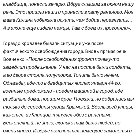
кладбища, понесли вечерю. Вдруг слышим за окном нашу
речь. Это пришли наши и принесли в хату раненого. Моя
мама Килина побежала искать, чем бойца перевязать…
А в школе еще сидели немцы. Там с боем их прогоняли»
.
Гораздо кровавее бывали ситуации уже после
фактического освобождения города. Вновь прямая речь
Вовченко:
«После освобождения фронт почему-то
замедлил продвижение. У нас на постое были солдаты,
а во дворе стояла полуторка. Топить было нечем.
Однажды, где-то в двадцатых числах января 44-го,
военные предложили – поедем машиной в город, где
разбитые дома, поищем дров. Поехали, но добрались мы
только до середины улицы Крымской. Вдоль всей улицы,
кажется, из Клинцов, тянулся обоз с ранеными.
Бесконечный, не знаю, сколько там было людей, но
очень много. И вдруг появляются немецкие самолеты и