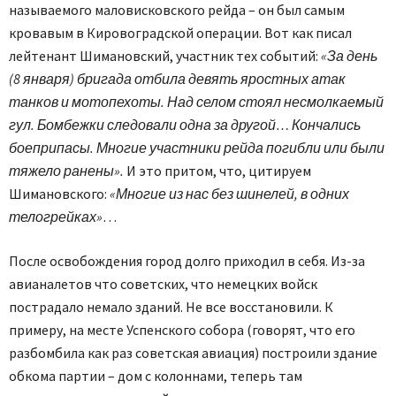
называемого маловисковского рейда – он был самым
кровавым в Кировоградской операции. Вот как писал
лейтенант Шимановский, участник тех событий:
«За день
(8 января) бригада отбила девять яростных атак
танков и мотопехоты. Над селом стоял несмолкаемый
гул. Бомбежки следовали одна за другой… Кончались
боеприпасы. Многие участники рейда погибли или были
тяжело ранены».
И это притом, что, цитируем
Шимановского:
«Многие из нас без шинелей, в одних
телогрейках»
…
После освобождения город долго приходил в себя. Из-за
авианалетов что советских, что немецких войск
пострадало немало зданий. Не все восстановили. К
примеру, на месте Успенского собора (говорят, что его
разбомбила как раз советская авиация) построили здание
обкома партии – дом с колоннами, теперь там