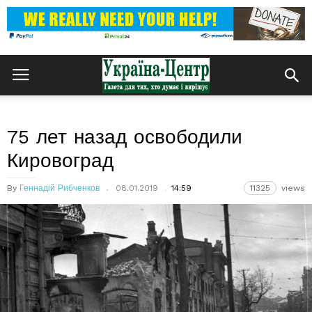
75 лет назад освободили
Кировоград
By
Геннадій Рибченков
08.01.2019
14:59
11325
views