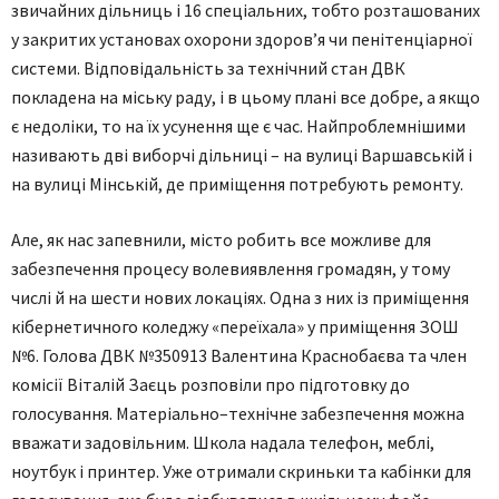
звичайних дільниць і 16 спеціальних, тобто розташованих
у закритих установах охорони здоров’я чи пенітенціарної
системи. Відповідальність за технічний стан ДВК
покладена на міську раду, і в цьому плані все добре, а якщо
є недоліки, то на їх усунення ще є час. Найпроблемнішими
називають дві виборчі дільниці – на вулиці Варшавській і
на вулиці Мінській, де приміщення потребують ремонту.
Але, як нас запевнили, місто робить все можливе для
забезпечення процесу волевиявлення громадян, у тому
числі й на шести нових локаціях. Одна з них із приміщення
кібернетичного коледжу «переїхала» у приміщення ЗОШ
№6. Голова ДВК №350913 Валентина Краснобаєва та член
комісії Віталій Заєць розповіли про підготовку до
голосування. Матеріально–технічне забезпечення можна
вважати задовільним. Школа надала телефон, меблі,
ноутбук і принтер. Уже отримали скриньки та кабінки для