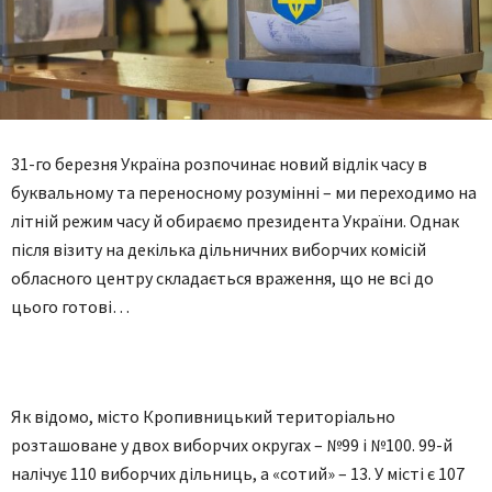
31-го березня Україна розпочинає новий відлік часу в
буквальному та переносному розумінні – ми переходимо на
літній режим часу й обираємо президента України. Однак
після візиту на декілька дільничних виборчих комісій
обласного центру складається враження, що не всі до
цього готові…
Як відомо, місто Кропивницький територіально
розташоване у двох виборчих округах – №99 і №100. 99-й
налічує 110 виборчих дільниць, а «сотий» – 13. У місті є 107