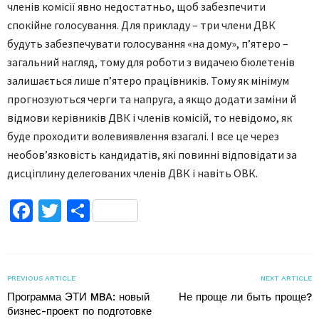
членів комісії явно недостатньо, щоб забезпечити
спокійне голосування. Для прикладу – три члени ДВК
будуть забезпечувати голосування «на дому», п’ятеро –
загальний нагляд, тому для роботи з видачею бюлетенів
залишається лише п’ятеро працівників. Тому як мінімум
прогнозуються черги та напруга, а якщо додати заміни й
відмови керівників ДВК і членів комісій, то невідомо, як
буде проходити волевиявлення взагалі. І все це через
необов’язковість кандидатів, які повинні відповідати за
дисціплину делегованих членів ДВК і навіть ОВК.
Facebook
Twitter
Поділитися
PREVIOUS ARTICLE
NEXT ARTICLE
Программа ЭТИ MBA: новый
Не проще ли быть проще?
бизнес-проект по подготовке