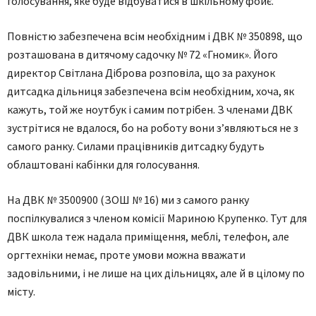
голосування, яке буде відбуватися в шкільному фойє.
Повністю забезпечена всім необхідним і ДВК № 350898, що
розташована в дитячому садочку № 72 «Гномик». Його
директор Світлана Діброва розповіла, що за рахунок
дитсадка дільниця забезпечена всім необхідним, хоча, як
кажуть, той же ноутбук і самим потрібен. З членами ДВК
зустрітися не вдалося, бо на роботу вони з’являються не з
самого ранку. Силами працівників дитсадку будуть
облаштовані кабінки для голосування.
На ДВК № 3500900 (ЗОШ № 16) ми з самого ранку
поспілкувалися з членом комісії Мариною Крупенко. Тут для
ДВК школа теж надала приміщення, меблі, телефон, але
оргтехніки немає, проте умови можна вважати
задовільними, і не лише на цих дільницях, але й в цілому по
місту.