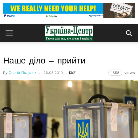
Наше діло – прийти
By
Сергій Полулях
26.03.2019
13:21
1658
views