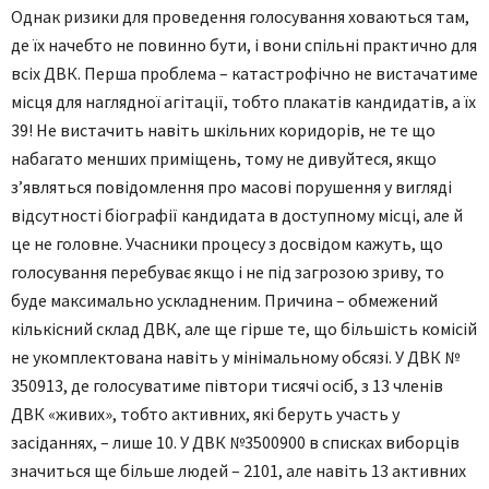
Однак ризики для проведення голосування ховаються там,
де їх начебто не повинно бути, і вони спільні практично для
всіх ДВК. Перша проблема – катастрофічно не вистачатиме
місця для наглядної агітації, тобто плакатів кандидатів, а їх
39! Не вистачить навіть шкільних коридорів, не те що
набагато менших приміщень, тому не дивуйтеся, якщо
з’являться повідомлення про масові порушення у вигляді
відсутності біографії кандидата в доступному місці, але й
це не головне. Учасники процесу з досвідом кажуть, що
голосування перебуває якщо і не під загрозою зриву, то
буде максимально ускладненим. Причина – обмежений
кількісний склад ДВК, але ще гірше те, що більшість комісій
не укомплектована навіть у мінімальному обсязі. У ДВК №
350913, де голосуватиме півтори тисячі осіб, з 13 членів
ДВК «живих», тобто активних, які беруть участь у
засіданнях, – лише 10. У ДВК №3500900 в списках виборців
значиться ще більше людей – 2101, але навіть 13 активних