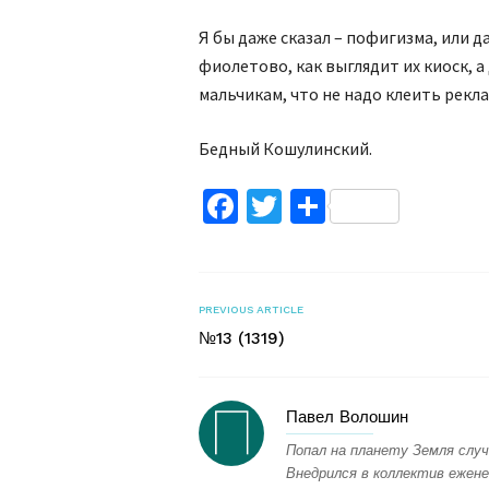
Я бы даже сказал – пофигизма, или д
фиолетово, как выглядит их киоск, 
мальчикам, что не надо клеить рекла
Бедный Кошулинский.
Facebook
Twitter
Поділитис
PREVIOUS ARTICLE
№13 (1319)
Павел Волошин
Попал на планету Земля случ
Внедрился в коллектив ежене