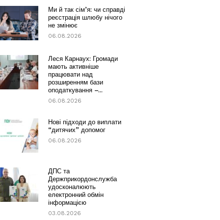
Ми й так сім’я: чи справді
реєстрація шлюбу нічого
не змінює
06.08.2026
Леся Карнаух: Громади
мають активніше
працювати над
розширенням бази
оподаткування –...
06.08.2026
Нові підходи до виплати
“дитячих” допомог
06.08.2026
ДПС та
Держприкордонслужба
удосконалюють
електронний обмін
інформацією
03.08.2026