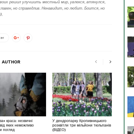
воих решил улучшить местный мир, увлекся, втянулся,
лавен, но справедлив. Ненавидит, но любит. Боится, но
д.
ter
 AUTHOR
а» краса: незвичні
У дендропарку Кропивницького
 від яких неможливо
розквітли три мільйони тюльпанів
ти погляд
(ВІДЕО)