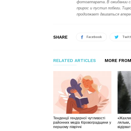
фотоаппарата. В ожидании с
прирос и пустил побеги. Тщес
продолжает двигаться впере
SHARE
Facebook
Twit
RELATED ARTICLES
MORE FROM
Тенденції гендерної чутливості
«Жахлив
районних медіа Кіровоградщини у
ляльки,
першому півріччі
відірва