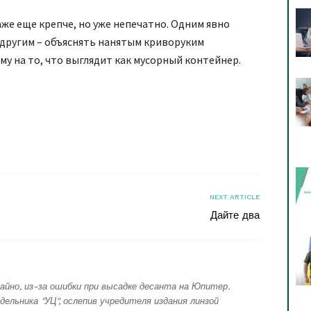
аже еще крепче, но уже непечатно. Одним явно
а другим – объяснять нанятым криворуким
му на то, что выглядит как мусорный контейнер.
я
NEXT ARTICLE
Дайте два
айно, из-за ошибки при высадке десанта на Юпитер.
дельника "УЦ", ослепив учредителя издания линзой