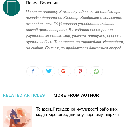
Павел Волошин
Попал на планету Земля случайно, из-за ошибки при
высадке десанта на Юпитер. Внедрился в коллектив
еженедельника "УЦ", ослепив учредителя издания
линзой фотоаппарата. В ожидании своих решил
улучшить местный мир, увлекся, втянулся, прирос и
пустил побеги. Тщеславен, но справедлив. Ненавидит,
но любит. Боится, но продолжает двигаться вперед.
RELATED ARTICLES
MORE FROM AUTHOR
Тенденції гендерної чутливості районних
медіа Кіровоградщини у першому півріччі