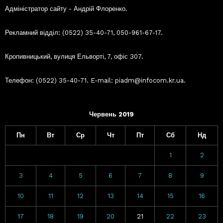
Адміністратор сайту - Андрій Флоренко.
Рекламний відділ: (0522) 35-40-71, 050-961-67-17.
Кропивницький, вулиця Ельворті, 7, офіс 307.
Телефон: (0522) 35-40-71. E-mail: piadm@infocom.kr.ua.
Червень 2019
Пн
Вт
Ср
Чт
Пт
Сб
Нд
1
2
3
4
5
6
7
8
9
10
11
12
13
14
15
16
17
18
19
20
21
22
23