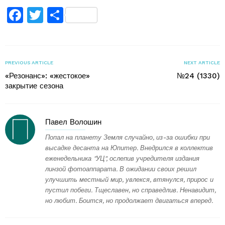
Facebook
Twitter
Поділитися
PREVIOUS ARTICLE
NEXT ARTICLE
«Резонанс»: «жестокое»
№24 (1330)
закрытие сезона
Павел Волошин
Попал на планету Земля случайно, из-за ошибки при
высадке десанта на Юпитер. Внедрился в коллектив
еженедельника "УЦ", ослепив учредителя издания
линзой фотоаппарата. В ожидании своих решил
улучшить местный мир, увлекся, втянулся, прирос и
пустил побеги. Тщеславен, но справедлив. Ненавидит,
но любит. Боится, но продолжает двигаться вперед.