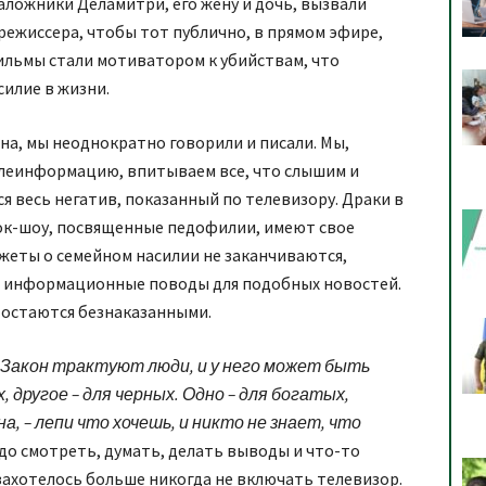
аложники Деламитри, его жену и дочь, вызвали
режиссера, чтобы тот публично, в прямом эфире,
фильмы стали мотиватором к убийствам, что
илие в жизни.
на, мы неоднократно говорили и писали. Мы,
елеинформацию, впитываем все, что слышим и
я весь негатив, показанный по телевизору. Драки в
Ток-шоу, посвященные педофилии, имеют свое
жеты о семейном насилии не заканчиваются,
я информационные поводы для подобных новостей.
 остаются безнаказанными.
«Закон трактуют люди, и у него может быть
, другое – для черных. Одно – для богатых,
на, – лепи что хочешь, и никто не знает, что
о смотреть, думать, делать выводы и что-то
захотелось больше никогда не включать телевизор.