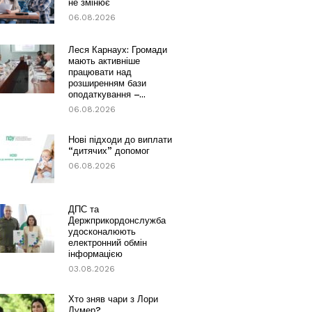
не змінює
06.08.2026
Леся Карнаух: Громади
мають активніше
працювати над
розширенням бази
оподаткування –...
06.08.2026
Нові підходи до виплати
“дитячих” допомог
06.08.2026
ДПС та
Держприкордонслужба
удосконалюють
електронний обмін
інформацією
03.08.2026
Хто зняв чари з Лори
Лумер?