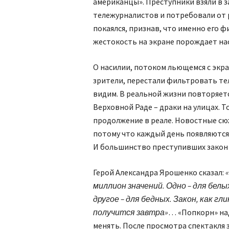
американцы». Преступники взяли в з
тележурналистов и потребовали от 
покаялся, признав, что именно его 
жестокость на экране порождает нас
О насилии, потоком льющемся с экра
зрители, перестали фильтровать т
видим. В реальной жизни повторяетс
Верховной Раде – драки на улицах. 
продолжение в реале. Новостные сю
потому что каждый день появляютс
И большинство преступивших закон
Герой Александра Ярошенко сказал:
миллион значений. Одно – для белых
другое – для бедных. Закон, как гли
получится завтра»
… «Попкорн» над
менять. После просмотра спектакля 