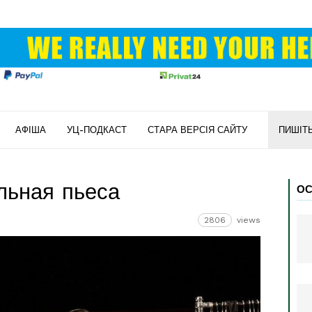
АФІША
УЦ-ПОДКАСТ
СТАРА ВЕРСІЯ САЙТУ
ПИШІТ
льная пьеса
ОС
2806
views