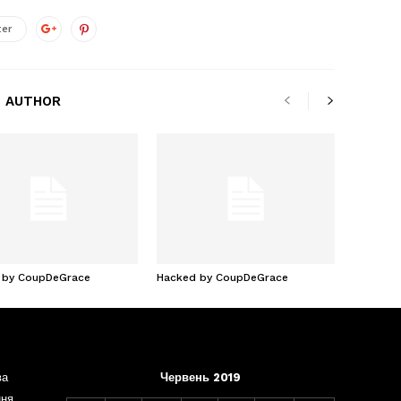
ter
 AUTHOR
 by CoupDeGrace
Hacked by CoupDeGrace
ва
Червень 2019
ння