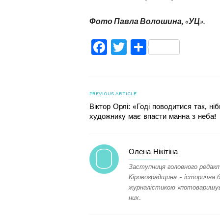
Фото Павла Волошина, «УЦ».
Facebook
Twitter
Поділитис
PREVIOUS ARTICLE
Віктор Орлі: «Годі поводитися так, ніб
художнику має впасти манна з неба!
Олена Нікітіна
Заступниця головного редакт
Кіровоградщина - історична 
журналістикою «потоваришува
них.