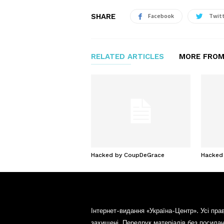
SHARE
Facebook
Twit
RELATED ARTICLES
MORE FROM
Hacked by CoupDeGrace
Hacked
Інтернет-видання «Україна-Центр». Усі пра
захищені. Передрук матеріалів без посила