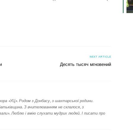
я
NEXT ARTICLE
и
Десять тысяч мгновений
ора «УЦ». Родом з Донбасу, з шахтарської родини.
батьківщина. З вчителюванням не склалося, з
ли». Люблю і вмію слухати мудрих людей. І писати про