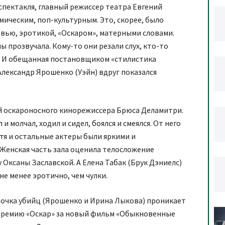
пектакля, главный режиссер театра Евгений
мическим, поп-культурным. Это, скорее, было
овью, эротикой, «Оскаром», матерными словами.
ны прозвучала. Кому-то они резали слух, кто-то
. И обещанная постановщиком «стилистика
Александр Ярошенко (Уэйн) вдруг показался
й оскароносного кинорежиссера Брюса Деламитри.
 и молчал, ходил и сидел, боялся и смеялся. От него
тя и остальные актеры были яркими и
Женская часть зала оценила телосложение
 Оксаны Заславской. А Елена Табак (Брук Дэниелс)
не менее эротично, чем чулки.
арочка убийц (Ярошенко и Ирина Лыкова) проникает
 премию «Оскар» за новый фильм «Обыкновенные