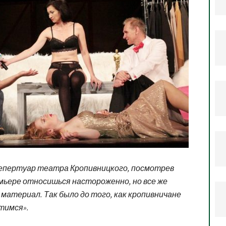
репертуар театра Кропивницкого, посмотрев
ремьере относишься настороженно, но все же
 материал. Так было до того, как кропивничане
атимся».