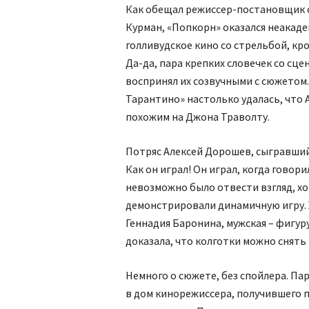
Как обещал режиссер-постановщик с
Курман, «Попкорн» оказался неакаде
голливудское кино со стрельбой, кр
Да-да, пара крепких словечек со сце
воспринял их созвучными с сюжетом
Тарантино» настолько удалась, что 
похожим на Джона Траволту.
Потряс Алексей Дорошев, сыгравши
Как он играл! Он играл, когда говорил
невозможно было отвести взгляд, хо
демонстрировали динамичную игру. 
Геннадия Баронина, мужская – фигуру
доказала, что колготки можно снять 
Немного о сюжете, без спойлера. П
в дом кинорежиссера, получившего