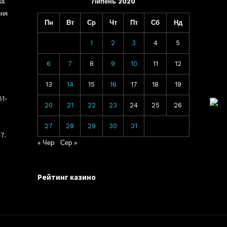
ва
Липень 2020
ння
Пн
Вт
Ср
Чт
Пт
Сб
Нд
1
2
3
4
5
6
7
8
9
10
11
12
13
14
15
16
17
18
19
61-
20
21
22
23
24
25
26
27
28
29
30
31
7.
« Чер
Сер »
Рейтинг казино