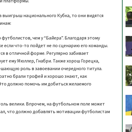
ой платформы.
а выигрыш национального Кубка, то они видятся
инам:
 футболистов, чем у “Байера”. Благодаря этому
же если что-то пойдет не по сценарию его команды.
ся в отличной форме. Регулярно забивает
ует ему Мюллер, Гнабри. Также хорош Горецка,
ешающую роль в завоевании очередного титула.
ратно брали трофей и хорошо знают, как
Это должно помочь им добиться желаемого
оль велики. Впрочем, на футбольном поле может
инал, что должно добавлять мотивации футболистам