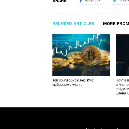
SHARE
Facebook
Twit
RELATED ARTICLES
MORE FROM
Топ криптобирж без KYC:
Почти 
выбираем лучшие
и члено
создали
Елена 