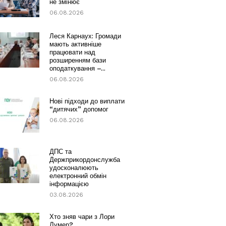
не змінює
06.08.2026
Леся Карнаух: Громади
мають активніше
працювати над
розширенням бази
оподаткування –...
06.08.2026
Нові підходи до виплати
“дитячих” допомог
06.08.2026
ДПС та
Держприкордонслужба
удосконалюють
електронний обмін
інформацією
03.08.2026
Хто зняв чари з Лори
Лумер?