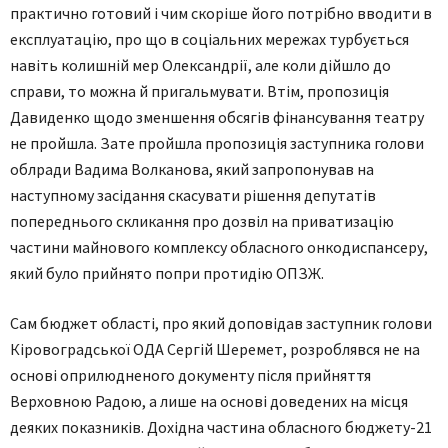
практично готовий і чим скоріше його потрібно вводити в
експлуатацію, про що в соціальних мережах турбується
навіть колишній мер Олександрії, але коли дійшло до
справи, то можна й пригальмувати. Втім, пропозиція
Давиденко щодо зменшення обсягів фінансування театру
не пройшла. Зате пройшла пропозиція заступника голови
облради Вадима Волканова, який запропонував на
наступному засідання скасувати рішення депутатів
попереднього скликання про дозвіл на приватизацію
частини майнового комплексу обласного онкодиспансеру,
який було прийнято попри протидію ОПЗЖ.
Сам бюджет області, про який доповідав заступник голови
Кіровоградської ОДА Сергій Шеремет, розроблявся не на
основі оприлюдненого документу після прийняття
Верховною Радою, а лише на основі доведених на місця
деяких показників. Дохідна частина обласного бюджету-21