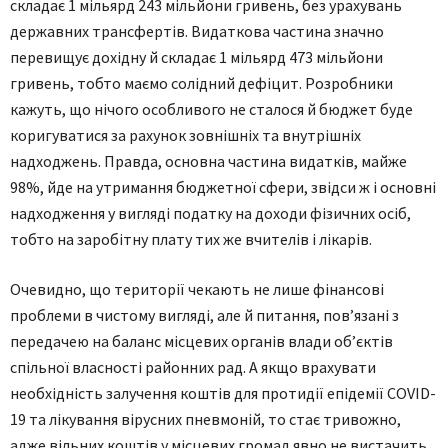
складає 1 мільярд 243 мільйони гривень, без урахувань
державних трансфертів. Видаткова частина значно
перевищує дохідну й складає 1 мільярд 473 мільйони
гривень, тобто маємо солідний дефіцит. Розробники
кажуть, що нічого особливого не сталося й бюджет буде
коригуватися за рахунок зовнішніх та внутрішніх
надходжень. Правда, основна частина видатків, майже
98%, йде на утримання бюджетної сфери, звідси ж і основні
надходження у вигляді податку на доходи фізичних осіб,
тобто на заробітну плату тих же вчителів і лікарів.
Очевидно, що території чекають не лише фінансові
проблеми в чистому вигляді, але й питання, пов’язані з
передачею на баланс місцевих органів влади об’єктів
спільної власності районних рад. А якщо врахувати
необхідність залучення коштів для протидії епідемії СOVID-
19 та лікування вірусних пневмоній, то стає тривожно,
адже вільних коштів у місцевих громад явно не вистачить.