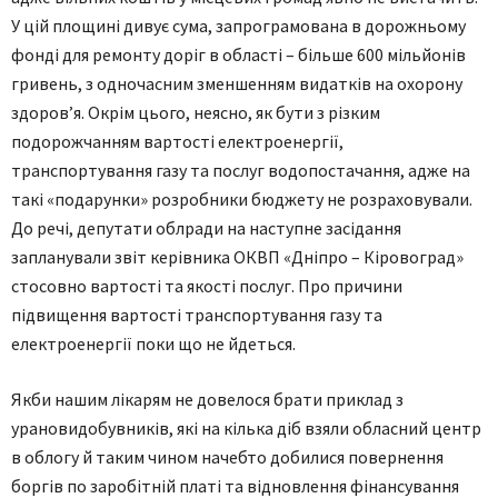
У цій площині дивує сума, запрограмована в дорожньому
фонді для ремонту доріг в області – більше 600 мільйонів
гривень, з одночасним зменшенням видатків на охорону
здоров’я. Окрім цього, неясно, як бути з різким
подорожчанням вартості електроенергії,
транспортування газу та послуг водопостачання, адже на
такі «подарунки» розробники бюджету не розраховували.
До речі, депутати облради на наступне засідання
запланували звіт керівника ОКВП «Дніпро – Кіровоград»
стосовно вартості та якості послуг. Про причини
підвищення вартості транспортування газу та
електроенергії поки що не йдеться.
Якби нашим лікарям не довелося брати приклад з
урановидобувників, які на кілька діб взяли обласний центр
в облогу й таким чином начебто добилися повернення
боргів по заробітній платі та відновлення фінансування