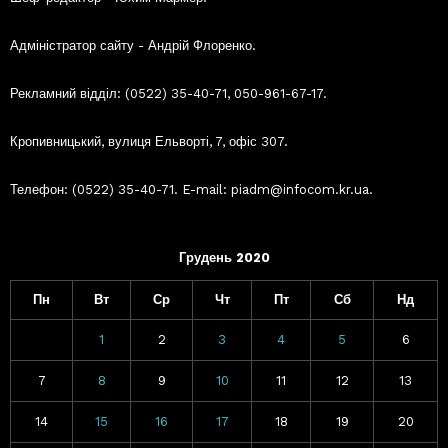
Адміністратор сайту - Андрій Флоренко.
Рекламний відділ: (0522) 35-40-71, 050-961-67-17.
Кропивницький, вулиця Ельворті, 7, офіс 307.
Телефон: (0522) 35-40-71. E-mail: piadm@infocom.kr.ua.
Грудень 2020
Пн
Вт
Ср
Чт
Пт
Сб
Нд
1
2
3
4
5
6
7
8
9
10
11
12
13
14
15
16
17
18
19
20