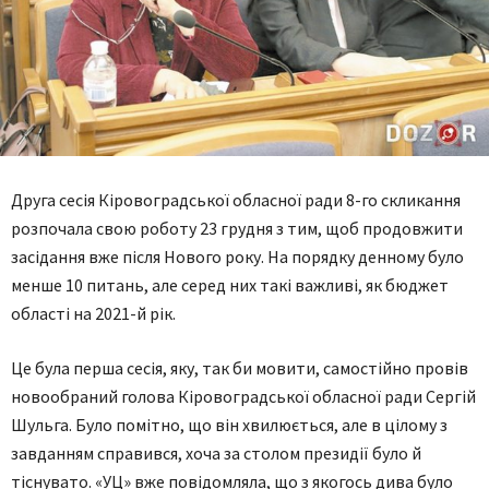
Друга сесія Кіровоградської обласної ради 8-го скликання
розпочала свою роботу 23 грудня з тим, щоб продовжити
засідання вже після Нового року. На порядку денному було
менше 10 питань, але серед них такі важливі, як бюджет
області на 2021-й рік.
Це була перша сесія, яку, так би мовити, самостійно провів
новообраний голова Кіровоградської обласної ради Сергій
Шульга. Було помітно, що він хвилюється, але в цілому з
завданням справився, хоча за столом президії було й
тіснувато. «УЦ» вже повідомляла, що з якогось дива було