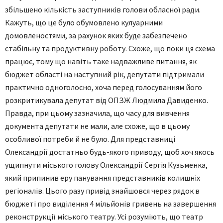
збільшено кількість заступників голови обласної ради.
Кажуть, що це було обумовлено кулуарними
домовленостями, за рахунок яких буде забезпечено
стабільну та продуктивну роботу. Схоже, що поки ця схема
працює, тому що навіть таке надважливе питання, як
бюджет області на наступний рік, депутати підтримали
практично одноголосно, хоча перед голосуванням його
розкритикувала депутат від ОПЗЖ Людмила Давиденко.
Правда, при цьому зазначила, що часу для вивчення
документа депутати не мали, але схоже, що в цьому
особливої потреби й не було. Для представниці
Олександрії достатньо будь-якого приводу, щоб хоч якось
ущипнути міського голову Олександрії Сергія Кузьменка,
який припинив еру панування представників колишніх
регіоналів. Цього разу привід знайшовся через рядок в
бюджеті про виділення 4 мільйонів гривень на завершення
реконструкції міського театру. Усі розуміють, що театр