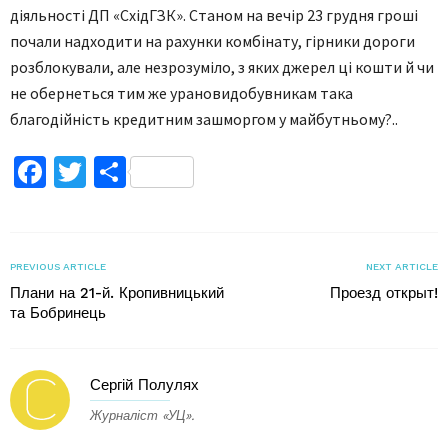
діяльності ДП «СхідГЗК». Станом на вечір 23 грудня гроші
почали надходити на рахунки комбінату, гірники дороги
розблокували, але незрозуміло, з яких джерел ці кошти й чи
не обернеться тим же урановидобувникам така
благодійність кредитним зашморгом у майбутньому?..
Facebook
Twitter
Поділитися
PREVIOUS ARTICLE
NEXT ARTICLE
Плани на 21-й. Кропивницький
Проезд открыт!
та Бобринець
Сергій Полулях
Журналіст «УЦ».