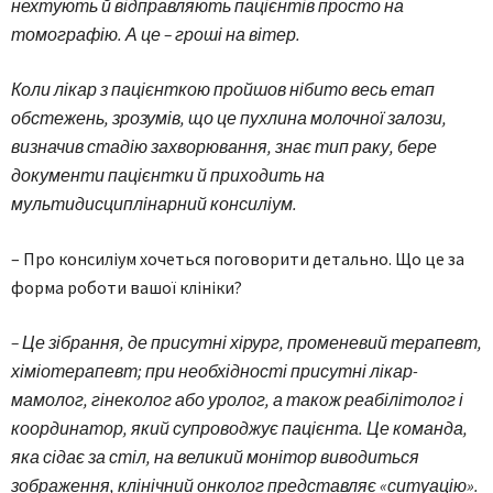
нехтують й відправляють пацієнтів просто на
томографію. А це – гроші на вітер.
Коли лікар з пацієнткою пройшов нібито весь етап
обстежень, зрозумів, що це пухлина молочної залози,
визначив стадію захворювання, знає тип раку, бере
документи пацієнтки й приходить на
мультидисциплінарний консиліум.
– Про консиліум хочеться поговорити детально. Що це за
форма роботи вашої клініки?
– Це зібрання, де присутні хірург, променевий терапевт,
хіміо­терапевт; при необхідності присутні лікар-
мамолог, гінеколог або уролог, а також реабілітолог і
координатор, який супроводжує пацієнта. Це команда,
яка сідає за стіл, на великий монітор виводиться
зображення, клінічний онколог представляє «ситуацію».