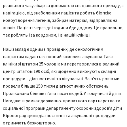
реального часу лікар за допомогою спеціального приладу, з
навігацією, під знеболенням пацієнта робить біопсію
новоутворення легенів, забирає матеріал, відправляє на
аналіз. Пацієнт через дві години йде додому. Це правильно,
так роблять і за кордоном, і в нашій клініці.
Наш заклад є одним з провідних, де онкологічним
пацієнтам надається повний комплекс лікування. Так з
клініки зі штатом 25 чоловік ми перетворилися в великий
центр штатом 190 осіб, які щоденно виконують складні
процедури – діагностичні та лікувальні. За п’ять років ми
провели більше 150 тисяч діагностичних обстежень.
Проліковано більше п’яти тисяч людей. У тому числі й діти.
Нагадаю: в рамках державно-приватного партнерства та
соціальної програми департаменту охорони здоров’я діти
Кіровоградщини діагностичні та лікувальні процедури
отримують безкоштовно.