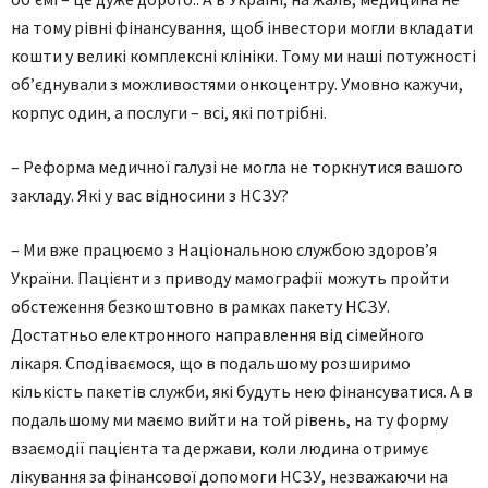
на тому рівні фінансування, щоб інвестори могли вкладати
кошти у великі комплексні клініки. Тому ми наші потужності
об’єднували з можливостями онкоцентру. Умовно кажучи,
корпус один, а послуги – всі, які потрібні.
– Реформа медичної галузі не могла не торкнутися вашого
закладу. Які у вас відносини з НСЗУ?
– Ми вже працюємо з Національною службою здоров’я
України. Пацієнти з приводу мамографії можуть пройти
обстеження безкоштовно в рамках пакету НСЗУ.
Достатньо електрон­ного направлення від сімейного
лікаря. Сподіваємося, що в подальшому розширимо
кількість пакетів служби, які будуть нею фінансуватися. А в
подальшому ми маємо вийти на той рівень, на ту форму
взаємодії пацієнта та держави, коли людина отримує
лікування за фінансової допомоги НСЗУ, незважаючи на