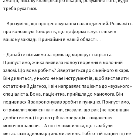
амбіції, високу кваліфікацію лікарів, розуміння того, куди
треба рухатися.
– Зрозуміло, що процес лікування налагоджений. Розкажіть
про консиліум. Говорять, що ця форма існує тільки в
вашому закладі. Принаймні в нашій області…
– Давайте візьмемо за приклад маршрут пацієнта.
Припустимо, жінка виявила новоутворення в молочній
залозі. Що вона робить? Звертається до сімейного лікаря.
Він дивиться, у нього немає інструментів, щоб виставити
остаточний діагноз, і він направляє пацієнта до «вузького»
спеціаліста. Вона, пацієнтка, прийшла до мамолога. Він
подивився й запропонував зробити пункцію. Припустимо,
отримали злоякісні клітини, сказали, що рак (не провівши
дообстежень) і що потрібна операція – видалення
молочної залози… А потім виявилося, що там були
метастази аденокарциноми легень. Тобто тій пацієнтці не