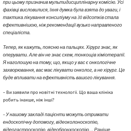
при цьому призначив мультидисциплінарну комісію. Усі
фахівці висловилися, їхня думка була взята до уваги, і
тактика лікування консиліуму на 30 відсотків стала
ефективнішою, ніж рекомендації вузько направленого
спеціаліста.
Тепер, як кажуть, поясню на пальцях. Хірург знає, як
оперувати. Але він не знає схем, тонкощів хіміо­терапії.
Я наголошую на тому, що, якщо у вас є онкологічне
захворювання, вас має лікувати онколог, а не хірург. Це
буде впливати на ефективність вашого лікування.
– Ви заявили про новітні технології. Що ваша клініка
робить інакше, ніж інші?
– У нашому закладі пацієнти можуть отримати
ендоскопічну допомогу, відеоколоноскопію,
відеогастроскопію, відеобронхоскопію… Раніше