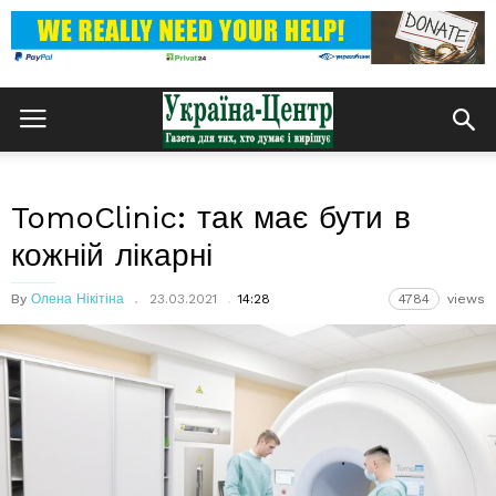
TomoClinic: так має бути в
кожній лікарні
By
Олена Нікітіна
23.03.2021
14:28
4784
views