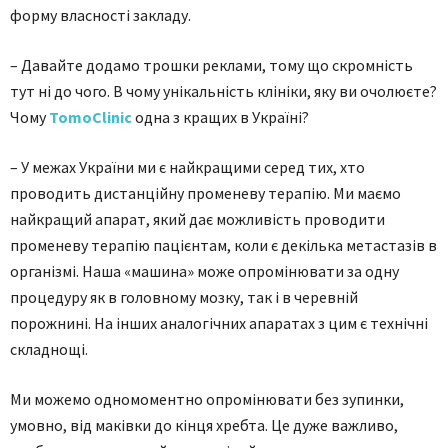
форму власності закладу.
– Давайте додамо трошки реклами, тому що скромність
тут ні до чого. В чому унікальність клініки, яку ви очолюєте?
Чому
TomoClinic
одна з кращих в Україні?
– У межах України ми є найкращими серед тих, хто
проводить дистанційну променеву терапію. Ми маємо
найкращий апарат, який дає можливість проводити
променеву терапію пацієнтам, коли є декілька метастазів в
організмі. Наша «машина» може опромінювати за одну
процедуру як в головному мозку, так і в черевній
порожнині. На інших аналогічних апаратах з цим є технічні
складнощі.
Ми можемо одномоментно опромінювати без зупинки,
умовно, від маківки до кінця хребта. Це дуже важливо,