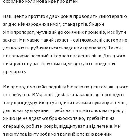
особливо коли мова йде про дітей.
Наш центр протягом двох років проводить хіміотерапію
згідно міжнародних вимог, стандартів. Якщо є
хіміопрепарат, чутливий до сонячних променів, має бути
захист. Ми маємо такий захист – світлозахисні системи не
дозволяють руйнуватися складовим препарату. Також
витримуємо часовий інтервал введення ліків. Для цього
використовуємо інфузомати, які дозують введення
препарату.
Ми проводимо найскладнішу біопсію пацієнтам, які цього
потребують. В Україні є декілька закладів, де проводять
таку процедуру. Якщо у людини виявили пухлину легенів,
для початку лікування треба взяти шматочок матеріалу.
Якщо це не вдається бронхоскопічно, треба йти на
операцію, робити розріз, відщипувати від легенів. Ми
такому пацієнту робимо трепанбіопсію: в режими