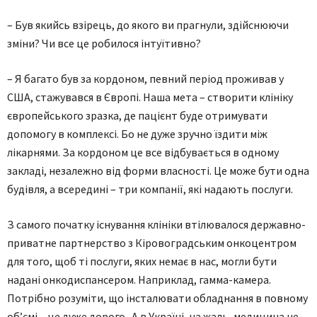
– Був якийсь взірець, до якого ви прагнули, здійснюючи
зміни? Чи все це робилося інтуїтивно?
– Я багато був за кордоном, певний період проживав у
США, стажувався в Європі. Наша мета – створити клініку
європейського зразка, де пацієнт буде отримувати
допомогу в комплексі. Бо не дуже зручно їздити між
лікарнями. За кордоном це все відбувається в одному
закладі, незалежно від форми власності. Це може бути одна
будівля, а всередині – три компанії, які надають послуги.
З самого початку існування клініки втілювалося державно-
приватне партнерство з Кіровоградським онкоцентром
для того, щоб ті послуги, яких немає в нас, могли бути
надані онкодиспансером. Наприклад, гамма-камера.
Потрібно розуміти, що інсталювати обладнання в повному
об’ємі – це дуже дорого.. А в Україні, на жаль, медицина не