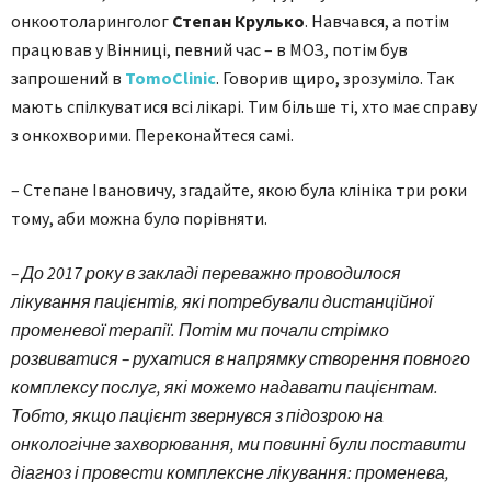
онкоотоларинголог
Степан Крулько
. Навчався, а потім
працював у Він­ниці, певний час – в МОЗ, потім був
запрошений в
TomoClinic
. Говорив щиро, зрозуміло. Так
мають спілкуватися всі лікарі. Тим більше ті, хто має справу
з онкохворими. Переконайтеся самі.
– Степане Івановичу, згадайте, якою була клініка три роки
тому, аби можна було порівняти.
– До 2017 року в закладі переважно проводилося
лікування пацієнтів, які потребували дистанційної
променевої терапії. Потім ми почали стрімко
розвиватися – рухатися в напрямку створення повного
комплексу послуг, які можемо надавати пацієнтам.
Тобто, якщо пацієнт звернувся з підозрою на
онкологічне захворювання, ми повинні були поставити
діагноз і провести комплексне лікування: променева,