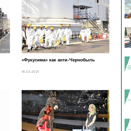
«Фукусима» как анти-Чернобыль
16.03.2021