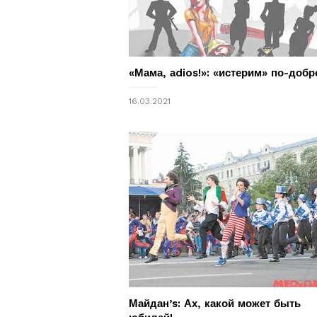
«Мама, аdios!»: «истерим» по-доб
16.03.2021
Майдан’s: Ах, какой может быть