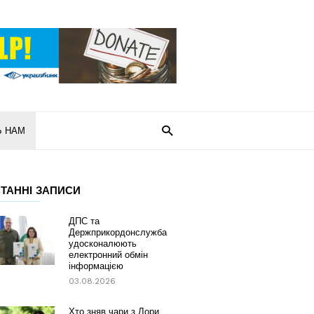
Ь НАМ
ТАННІ ЗАПИСИ
ДПС та
Держприкордонслужба
удосконалюють
електронний обмін
інформацією
03.08.2026
Хто зняв чари з Лори