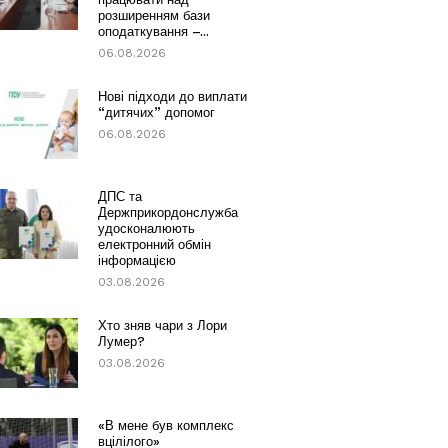
розширенням бази
оподаткування –...
06.08.2026
Нові підходи до виплати
“дитячих” допомог
06.08.2026
ДПС та
Держприкордонслужба
удосконалюють
електронний обмін
інформацією
03.08.2026
Хто зняв чари з Лори
Лумер?
03.08.2026
«В мене був комплекс
вцілілого»