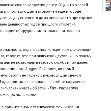
аленко сказал корреспонденту «УЦ», что в своей
газа и последующим выгоранием еще в городе
рушения двухэтажного дома имели место при взрыве
чале девяностых годов прошлого столетия.
ные аварии оборудования газонаполнительных
м опасность, ведь в даном конкретном случае люди
за, говорят, что при включении духовки, но почему-
и или не позвонили в газовую службу и так далее.
ропивницкого Андрей Райкович, который
ную работу не только с руководящим звеном
 Люди должны реагировать на любые нарушения
 сигнализировать об этом:
«Газ – категорія
аємо про пильність».
чно примитивном с технической точки зрения