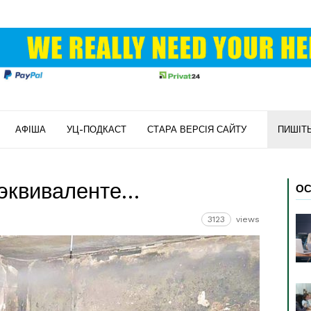
АФІША
УЦ-ПОДКАСТ
СТАРА ВЕРСІЯ САЙТУ
ПИШІТ
 эквиваленте…
ОС
3123
views