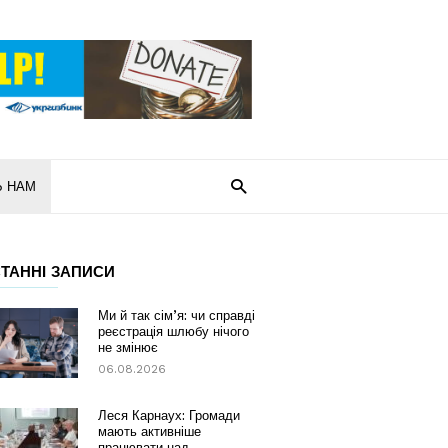
Ь НАМ
ТАННІ ЗАПИСИ
Ми й так сім’я: чи справді
реєстрація шлюбу нічого
не змінює
06.08.2026
Леся Карнаух: Громади
мають активніше
працювати над