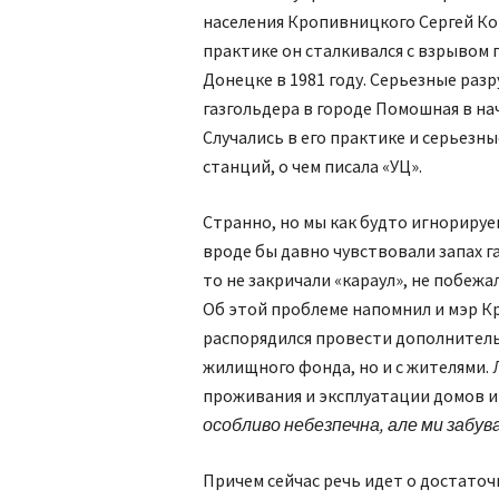
населения Кропивницкого Сергей Ков
практике он сталкивался с взрывом 
Донецке в 1981 году. Серьезные раз
газгольдера в городе Помошная в на
Случались в его практике и серьез
станций, о чем писала «УЦ».
Странно, но мы как будто игнорируе
вроде бы давно чувствовали запах га
то не закричали «караул», не побежал
Об этой проблеме напомнил и мэр К
распорядился провести дополнитель
жилищного фонда, но и с жителями.
проживания и эксплуатации домов и
особливо небезпечна, але ми забув
Причем сейчас речь идет о достато