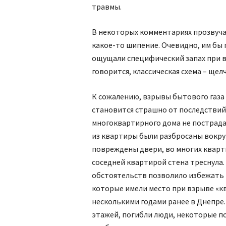
травмы.
В некоторых комментариях прозвуча
какое-то шипение. Очевидно, им бы
ощущали специ­фический запах при в
говорится, классическая схема – щел
К сожалению, взрывы бытового газа 
становится страшно от последствий
многоквартирного дома не пострадал
из квартиры были разбросаны вокру
повреждены двери, во многих кварти
соседней квартирой стена треснула.
обстоятельств позволило избежать 
которые имели место при взрыве «кв
несколькими годами ранее в Днепре.
этажей, погибли люди, некоторые п