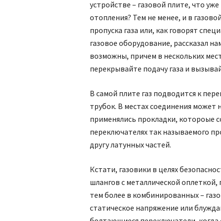
устройстве – газовой плите, что уж
отопления? Тем не менее, и в газов
пропуска газа или, как говорят спе
газовое оборудование, рассказал нам
возможны, причем в нескольких мес
перекрывайте подачу газа и вызыва
В самой плите газ подводится к пер
трубок. В местах соединения может 
применялись прокладки, котороые с
переключателях так называемого про
другу латунных частей.
Кстати, газовики в целях безо­пасн
шлангов с металлической оплеткой, 
тем более в комбинированных – газо
статическое напряжение или блужда
болтающиеся переключатели, когда 