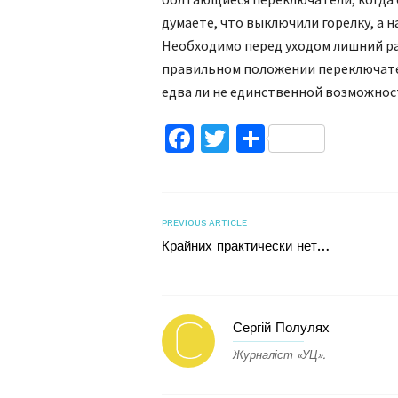
думаете, что выключили горелку, а 
Необходимо перед уходом лишний раз
правильном положении переключател
едва ли не единственной возможност
Facebook
Twitter
Поділитис
PREVIOUS ARTICLE
Крайних практически нет…
Сергій Полулях
Журналіст «УЦ».