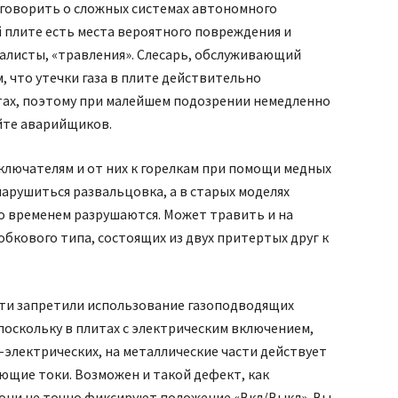
е говорить о сложных системах автономного
ой плите есть места вероятного повреждения и
циалисты, «травления». Слесарь, обслуживающий
, что утечки газа в плите действительно
тах, поэтому при малейшем подозрении немедленно
йте аварийщиков.
еключателям и от них к горелкам при помощи медных
нарушиться развальцовка, а в старых моделях
о временем разрушаются. Может травить и на
бкового типа, состоящих из двух притертых друг к
ости запретили использование газоподводящих
поскольку в плитах с электрическим включением,
-электрических, на металлические части действует
ющие токи. Возможен и такой дефект, как
они не точно фиксируют положение «Вкл/Выкл». Вы