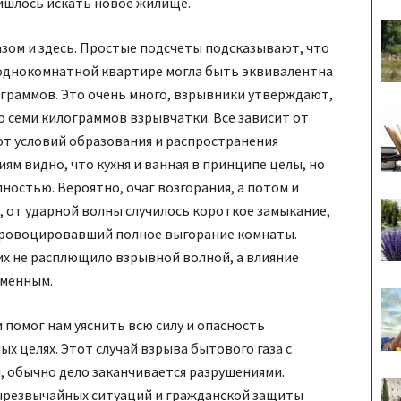
ишлось искать новое жилище.
зом и здесь. Простые подсчеты подсказывают, что
 однокомнатной квартире могла быть эквивалентна
лограммов. Это очень много, взрывники утверждают,
но семи килограммов взрывчатки. Все зависит от
от условий образования и распространения
м видно, что кухня и ванная в принципе целы, но
ностью. Вероятно, очаг возгорания, а потом и
, от ударной волны случилось короткое замыкание,
спровоцировавший полное выгорание комнаты.
их не расплющило взрывной волной, а влияние
еменным.
 помог нам уяснить всю силу и опасность
х целях. Этот случай взрыва бытового газа с
 обычно дело заканчивается разрушениями.
 чрезвычайных ситуаций и гражданской защиты