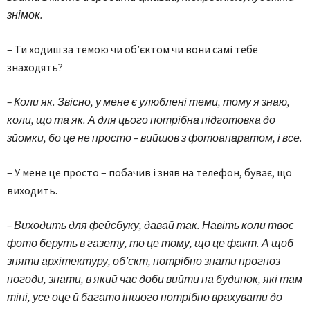
знімок.
– Ти ходиш за темою чи об’єктом чи вони самі тебе
знаходять?
– Коли як. Звісно, у мене є улюблені теми, тому я знаю,
коли, що та як. А для цього потрібна підготовка до
зйомки, бо це не просто – вийшов з фотоапаратом, і все.
– У мене це просто – побачив і зняв на телефон, буває, що
виходить.
– Виходить для фейсбуку, давай так. Навіть коли твоє
фото беруть в газету, то це тому, що це факт. А щоб
зняти архітектуру, об’єкт, потрібно знати прогноз
погоди, знати, в який час доби вийти на будинок, які там
тіні, усе оце й багато іншого потрібно врахувати до