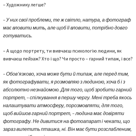
– Художнику легше?
– У них свої проблеми, те ж світло, натура, а фотограф
має вловити мить, але щоб її вловити, потрібно довго
готуватись.
– А щодо портрету, ти вивчаєш психологію людини, як
вивчаєш пейзаж? Хто і що? Чи просто – гарний типаж, і все?
– Обов’язково, хоча може бути й типаж, але перед тим,
як фотографувати, я розмовляю з людиною, хоча б і з
абсолютно незнайомою. Для того, щоб зробити гарний
портрет, – спілкування в першу чергу. Мені треба якось
налаштувати атмосферу, порозмовляти, для того,
щоб вийшов гарний портрет, – людина має довіряти
фотографу. Не дивитися на фотоапарат і чекати, що
зараз вилетить пташка, ні. Він має бути розслабленим,