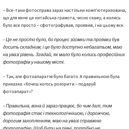
– Все-таки фотосправа зараз настільки комп’ютеризована,
що для мене це китайська грамота, чесно скажу, а колись
було все просто – сфотографував, проявив, і на цьому все.
– Це не просто було, бо процес зйомки та проявки був
досить складним, і це було доступно небагатьом, маю
на увазі рівень. Згадай, як мало було колись професійних
фотографів у нашому місті.
– Так, але фотоапаратів було багато. А правильною була
приказка: «Хочеш когось розорити – подаруй
фотоапарат»?
– Правильна, вона й зараз працює, бо чим далі, тим
фотографія стає і технологічнішою, і дорожчою,
дорогим захопленням, маю на увазі справжню
фотографію. Щоб бути на рівні, потрібно не