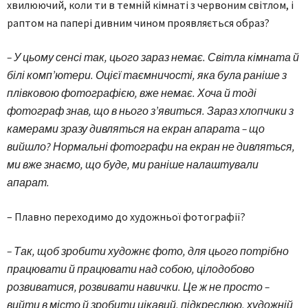
хвилюючий, коли ти в темній кімнаті з червоним світлом, і
раптом на папері дивним чином проявляється образ?
– У цьому сенсі так, цього зараз немає. Світла кімната й
білі комп’ютери. Оцієї таємничості, яка була раніше з
плівковою фотографією, вже немає. Хоча й тоді
фотограф знав, що в нього з’явиться. Зараз хлопчики з
камерами зразу дивляться на екран апарата – що
вийшло? Нормальні фотографи на екран не дивляться,
ми вже знаємо, що буде, ми раніше налаштували
апарат.
– Плавно переходимо до художньої фотографії?
– Так, щоб зробити художнє фото, для цього потрібно
працювати й працювати над собою, цілодобово
розвиватися, розвивати навички. Це ж не просто –
вийти в місто й зробити цікавий, підкреслюю, художній