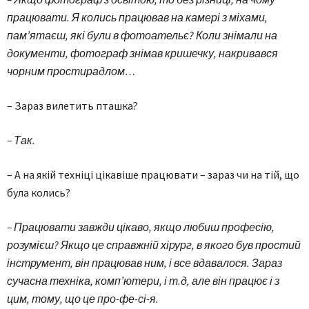
працювати. Я колись працював на камері з міхами,
пам’ятаєш, які були в фотоательє? Коли знімали на
документи, фотограф знімав кришечку, накривався
чорним простирадлом…
– Зараз вилетить пташка?
– Так.
– А на якій техніці цікавіше працювати – зараз чи на тій, що
була колись?
– Працювати завжди цікаво, якщо любиш професію,
розумієш? Якщо це справжній хірург, в якого був простий
інструмент, він працював ним, і все вдавалося. Зараз
сучасна техніка, комп’ютери, і т.д, але він працює і з
цим, тому, що це про-фе-сі-я.