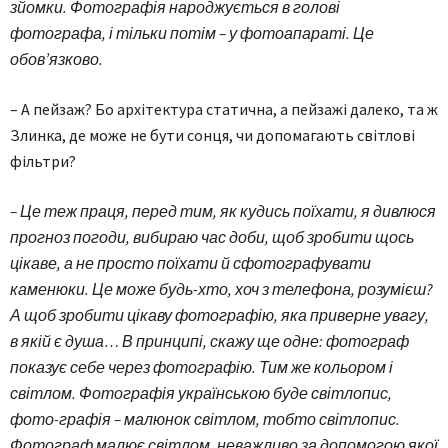
зйомки. Фотографія народжується в голові
фотографа, і тільки потім – у фотоапараті. Це
обов’язково.
– А пейзаж? Бо архітектура статична, а пейзажі далеко, та ж
Злинка, де може не бути сонця, чи допомагають світлові
фільтри?
– Це теж праця, перед тим, як кудись поїхати, я дивлюся
прогноз погоди, вибираю час доби, щоб зробити щось
цікаве, а не просто поїхати й сфотографувати
каменюки. Це може будь-хто, хоч з телефона, розумієш?
А щоб зробити цікаву фотографію, яка приверне увагу,
в якій є душа… В принципі, скажу ще одне: фотограф
показує себе через фотографію. Тим же кольором і
світлом. Фотографія українською буде світлопис,
фото-графія – малюнок світлом, тобто світлопис.
Фотограф малює світлом, неважливо за допомогою якої