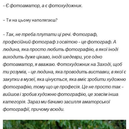
– Є фотоаматор, а є фотохудожник.
– Ти на цьому наполягаєш?
– Так, не треба плутати ці речі. Фотограф,
професійний фотограф з освітою – це фотограф. А
людина, яка просто любить фотографію, в якої іноді
виходить дуже цікаво, іноді шедеври, усе одно
фотоаматор, я вважаю. Фотохудожник на Заході, щоб
ти розумів, – це людина, яка проводить виставки, в якої є
закупки в музеї, яка цінується, яка вміє зробити художню
фотографію, тому що це професія. Це не просто так –
вийшов і зробив художню фотографію, це зовсім інша
категорія. Зараз ми бачимо засилля аматорської
фотографії, причому всюди.