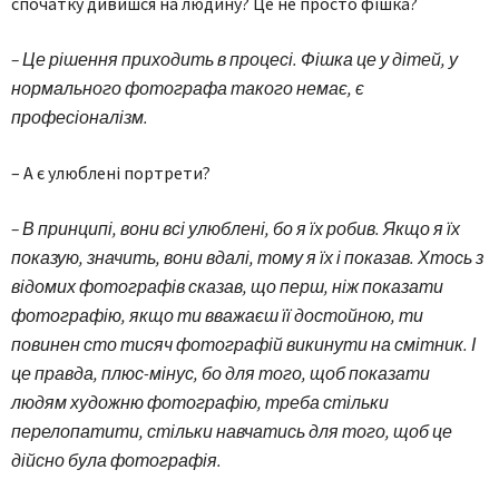
спочатку дивишся на людину? Це не просто фішка?
– Це рішення приходить в процесі. Фішка це у дітей, у
нормального фотографа такого немає, є
професіоналізм.
– А є улюблені портрети?
– В принципі, вони всі улюблені, бо я їх робив. Якщо я їх
показую, значить, вони вдалі, тому я їх і показав. Хтось з
відомих фотографів сказав, що перш, ніж показати
фотографію, якщо ти вважаєш її достойною, ти
повинен сто тисяч фотографій викинути на смітник. І
це правда, плюс-мінус, бо для того, щоб показати
людям художню фотографію, треба стільки
перелопатити, стільки навчатись для того, щоб це
дійсно була фотографія.