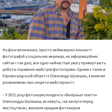
На фоні величезної, просто неймовірної кількості
фотографій у соціальних мережах, на інформаційних
сайтах і так далі, все одно найчастіше увагу привертають
роботи справжніх майстрів фотосправи. Одним з таких в
Кіровоградській області є Олександр Шулешко, з яким ми
розмовляємо про секрети майстерності.
– У 2021 році фотокореспондента «Вечірньої газети»
Олександра Шулешка, як кажуть, «за заслуги перед
мистецтвом», визнали кращим фотокором