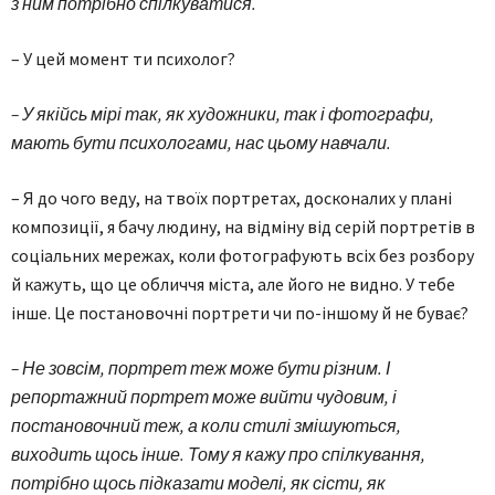
з ним потрібно спілкуватися.
– У цей момент ти психолог?
– У якійсь мірі так, як художники, так і фотографи,
мають бути психологами, нас цьому навчали.
– Я до чого веду, на твоїх портретах, досконалих у плані
композиції, я бачу людину, на відміну від серій портретів в
соціальних мережах, коли фотографують всіх без розбору
й кажуть, що це обличчя міста, але його не видно. У тебе
інше. Це постановочні портрети чи по-іншому й не буває?
– Не зовсім, портрет теж може бути різним. І
репортажний портрет може вийти чудовим, і
постановочний теж, а коли стилі змішуються,
виходить щось інше. Тому я кажу про спілкування,
потрібно щось підказати моделі, як сісти, як