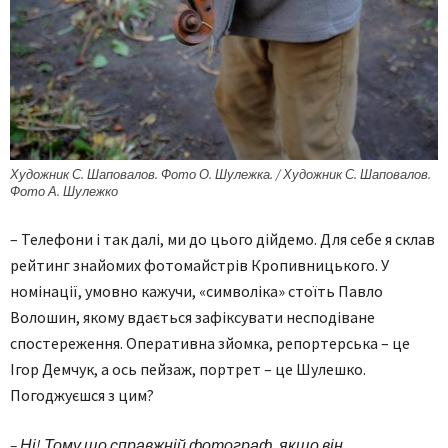
Художник С. Шаповалов. Фото О. Шулежка. / Художник С. Шаповалов.
Фото А. Шулежко
– Телефони і так далі, ми до цього дійдемо. Для себе я склав
рейтинг знайомих фотомайстрів Кропивницького. У
номінації, умовно кажучи, «символіка» стоїть Павло
Волошин, якому вдається зафіксувати несподіване
спостереження. Оперативна зйомка, репортерська – це
Ігор Демчук, а ось пейзаж, портрет – це Шулешко.
Погоджуєшся з цим?
– Ні! Тому що справжній фотограф, якщо він