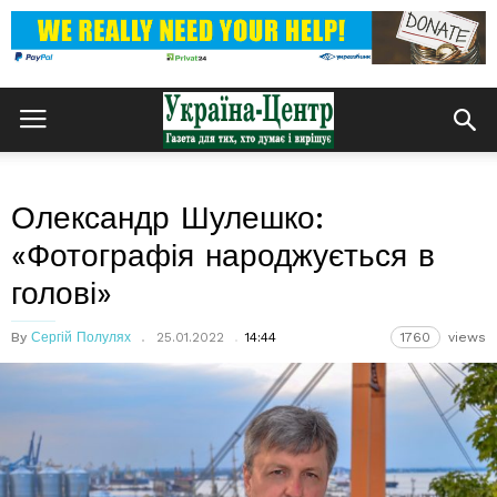
Олександр Шулешко:
«Фотографія народжується в
голові»
By
Сергій Полулях
25.01.2022
14:44
1760
views