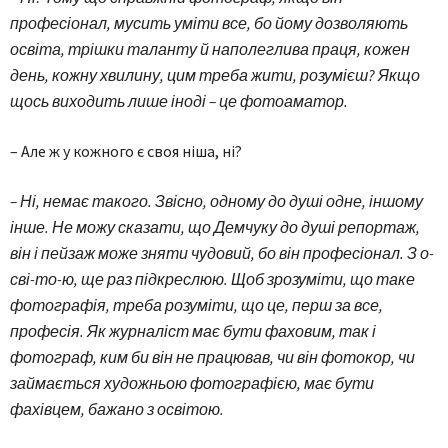
професіонал, мусить уміти все, бо йому дозволяють
освіта, трішки таланту й наполеглива праця, кожен
день, кожну хвилину, цим треба жити, розумієш? Якщо
щось виходить лише іноді – це фотоаматор.
– Але ж у кожного є своя ніша, ні?
– Ні, немає такого. Звісно, одному до душі одне, іншому
інше. Не можу сказати, що Демчуку до душі репортаж,
він і пейзаж може зняти чудовий, бо він професіонал. З о-
сві-то-ю, ще раз підкреслюю. Щоб зрозуміти, що таке
фотографія, треба розуміти, що це, перш за все,
професія. Як журналіст має бути фаховим, так і
фотограф, ким би він не працював, чи він фотокор, чи
займається художньою фотографією, має бути
фахівцем, бажано з освітою.