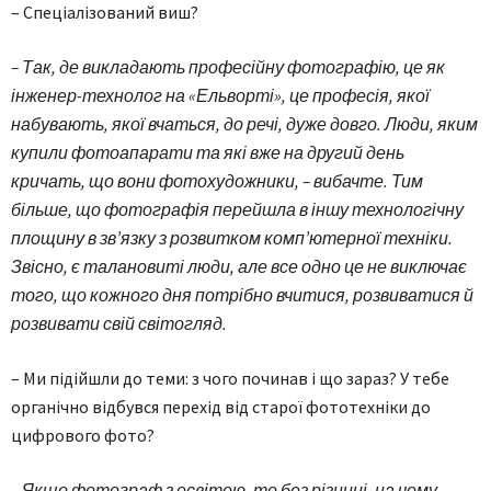
– Спеціалізований виш?
– Так, де викладають професійну фотографію, це як
інженер-технолог на «Ельворті», це професія, якої
набувають, якої вчаться, до речі, дуже довго. Люди, яким
купили фотоапарати та які вже на другий день
кричать, що вони фотохудожники, – вибачте. Тим
більше, що фотографія перейшла в іншу технологічну
площину в зв’язку з розвитком комп’ютерної техніки.
Звісно, є талановиті люди, але все одно це не виключає
того, що кожного дня потрібно вчитися, розвиватися й
розвивати свій світогляд.
– Ми підійшли до теми: з чого починав і що зараз? У тебе
органічно відбувся перехід від старої фототехніки до
цифрового фото?
– Якщо фотограф з освітою, то без різниці, на чому