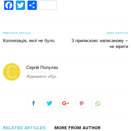
Facebook
Twitter
Поділитися
PREVIOUS ARTICLE
NEXT ARTICLE
Колонізація, якої не було
З припискою: написаному –
не вірити
Сергій Полулях
Журналіст «УЦ».
RELATED ARTICLES
MORE FROM AUTHOR