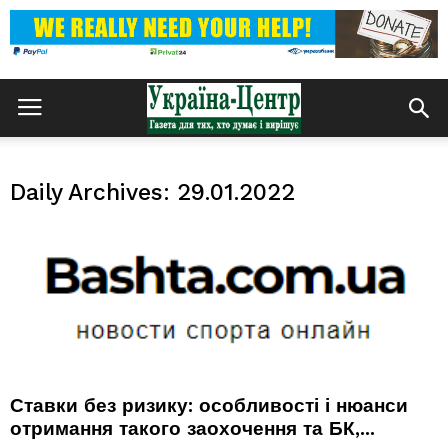
Daily Archives: 29.01.2022
Ставки без ризику: особливості і нюанси
отримання такого заохочення та БК,...