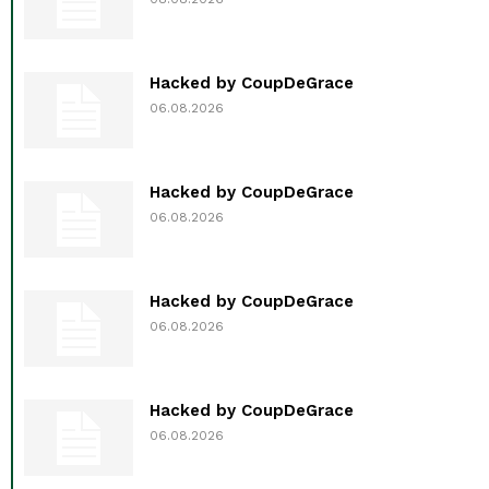
Hacked by CoupDeGrace
06.08.2026
Hacked by CoupDeGrace
06.08.2026
Hacked by CoupDeGrace
06.08.2026
Hacked by CoupDeGrace
06.08.2026