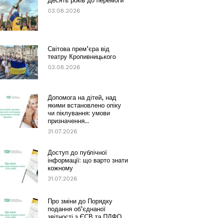
Десять років до перемоги
03.08.2026
Світова прем’єра від
театру Кропивницького
03.08.2026
Допомога на дітей, над
якими встановлено опіку
чи піклування: умови
призначення...
31.07.2026
Доступ до публічної
інформації: що варто знати
кожному
31.07.2026
Про зміни до Порядку
подання об’єднаної
звітності з ЄСВ та ПДФО