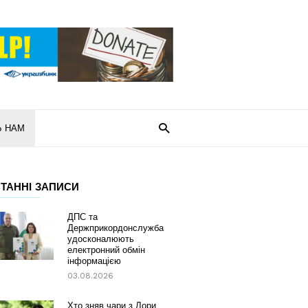
Ь НАМ
ТАННІ ЗАПИСИ
ДПС та
Держприкордонслужба
удосконалюють
електронний обмін
інформацією
03.08.2026
Хто зняв чари з Лори