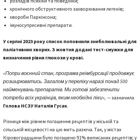
розладів психіки та поведінки;
хронічного обструктивного захворювання легенів;
хвороби Паркінсона;
імуносупресивні препарати.
У серпні 2023 року список поповнили знеболювальні для
паліативних хворих. З жовтня додані тест-смужки для
визначення рівня глюкози у крові.
«
Попри воєнний стан, програма реімбурсації продовжує
розширюватись.
Загалом у переліку наразі понад 500
найменувань препаратів. Ми готові забезпечити
потреби всіх українців, яким необхідні ліки
», —
зазначила
Голова НСЗУ Наталія Гусак
.
Різниця між рівнем погашення рецептів у міській та
сільській місцевості на цю мить разюча. Так, у містах
Кіровоградщини було погашено 91% виписаних рецептів; у