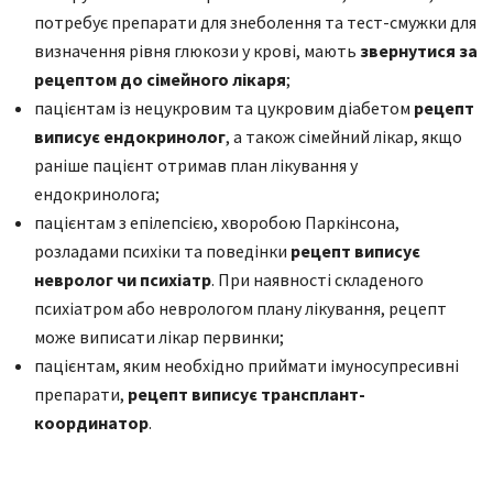
потребує препарати для знеболення та тест-смужки для
визначення рівня глюкози у крові, мають
звернутися за
рецептом до сімейного лікаря
;
пацієнтам із нецукровим та цукровим діабетом
рецепт
виписує ендокринолог
, а також сімейний лікар, якщо
раніше пацієнт отримав план лікування у
ендокринолога;
пацієнтам з епілепсією, хворобою Паркінсона,
розладами психіки та поведінки
рецепт виписує
невролог
чи психіатр
. При наявності складеного
психіатром або неврологом плану лікування, рецепт
може виписати лікар первинки;
пацієнтам, яким необхідно приймати імуносупресивні
препарати,
рецепт виписує
трансплант-
координатор
.